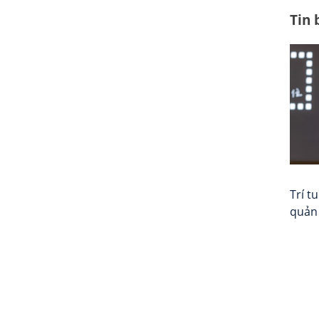
Tin 
Trí t
quản 