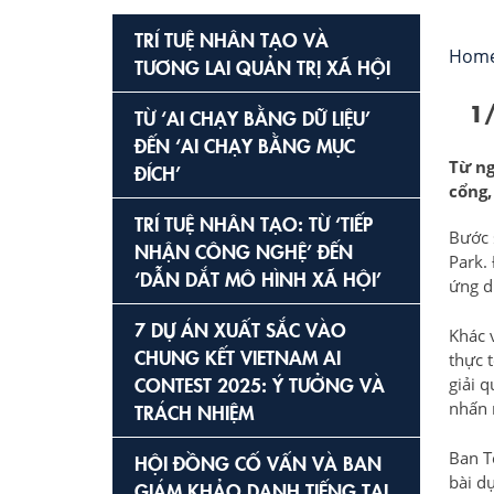
TRÍ TUỆ NHÂN TẠO VÀ
Hom
TƯƠNG LAI QUẢN TRỊ XÃ HỘI
1
TỪ ‘AI CHẠY BẰNG DỮ LIỆU’
ĐẾN ‘AI CHẠY BẰNG MỤC
Từ ng
ĐÍCH’
cổng,
TRÍ TUỆ NHÂN TẠO: TỪ ‘TIẾP
Bước 
NHẬN CÔNG NGHỆ’ ĐẾN
Park. 
‘DẪN DẮT MÔ HÌNH XÃ HỘI’
ứng 
7 DỰ ÁN XUẤT SẮC VÀO
Khác 
CHUNG KẾT VIETNAM AI
thực 
CONTEST 2025: Ý TƯỞNG VÀ
giải 
nhấn 
TRÁCH NHIỆM
Ban T
HỘI ĐỒNG CỐ VẤN VÀ BAN
bài dự
GIÁM KHẢO DANH TIẾNG TẠI