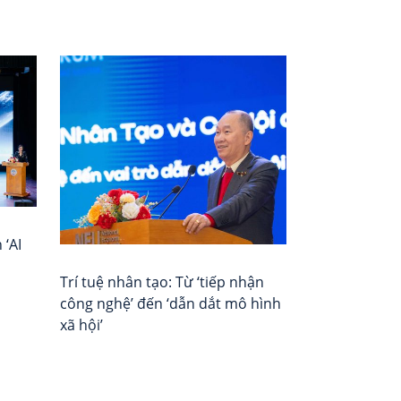
Điều
Beacon
Tổ
Papers
chức
hướng
số
Đánh
bài
5:
giá
Ai
–
viết
được
Xếp
Quyền
hạng
Chỉ
Vietnam
Huy?
Report
 ‘AI
–
Cuộc
Trí tuệ nhân tạo: Từ ‘tiếp nhận
Khủng
công nghệ’ đến ‘dẫn dắt mô hình
Hoảng
xã hội’
Kép
về
Quyền