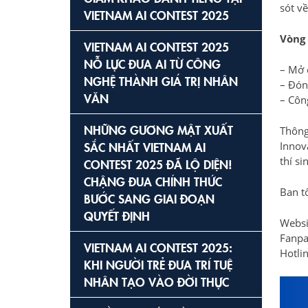
sót về
VIETNAM AI CONTEST 2025
Vòng 
VIETNAM AI CONTEST 2025
NỖ LỰC ĐƯA AI TỪ CÔNG
– Mở 
NGHỆ THÀNH GIÁ TRỊ NHÂN
– Đón
VĂN
– Côn
NHỮNG GƯƠNG MẶT XUẤT
Thông
SẮC NHẤT VIETNAM AI
Innov
thí si
CONTEST 2025 ĐÃ LỘ DIỆN!
CHẶNG ĐUA CHÍNH THỨC
Ban tổ
BƯỚC SANG GIAI ĐOẠN
QUYẾT ĐỊNH
Websi
Fanpa
VIETNAM AI CONTEST 2025:
Hotli
KHI NGƯỜI TRẺ ĐƯA TRÍ TUỆ
NHÂN TẠO VÀO ĐỜI THỰC