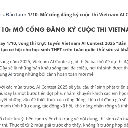
e
»
Đào tạo
»
1/10: Mở cổng đăng ký cuộc thi Vietnam AI 
/10: MỞ CỔNG ĐĂNG KÝ CUỘC THI VIETN
ày 1/10, vòng thi trực tuyến Vietnam AI Contest 2025 “Bản 
 tạo cơ hội cho học sinh THPT trên toàn quốc thử sức và khẳ
sang năm 2025, Vietnam AI Contest giới thiệu ba chủ đề dự thi đặ
Đây sẽ là những ‘sân khấu sáng tạo’ đa chiều, nơi thí sinh được t
dụng
AI
trong những bối cảnh hoàn toàn mới mẻ.
với các mùa trước, AI Contest 2025 sẽ yêu cầu thí sinh phát tri
tế. Đây là một bước tiến đột phá, nhằm khuyến khích các em học si
quyết những vấn đề thiết thực của cộng đồng. Tiêu chí đánh giá sẽ
mạnh tính hữu dụng, tác động xã hội, khả năng nhân rộng và tín
ổ chức lưu ý, bên cạnh việc chú trọng về nội dung, thí sinh cần t
 thi. Thực tế từ 2 mùa giải trước cho thấy, không ít trường hợp đá