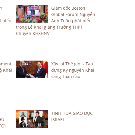
 Y
Giám đốc Boston
Global Forum Nguyễn
t biểu
Anh Tuấn phát biểu
trong Lễ Khai giảng Trường THPT
Chuyên KHXHNV
enment
Xây lại Thế giới - Tạo
ộ Khai
dựng Kỷ nguyên Khai
sáng Toàn cầu
TINH HOA GIÁO DỤC
HỦ
ISRAEL
TỚI