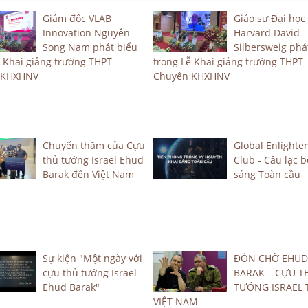
Giám đốc VLAB
Giáo sư Đại học
Innovation Nguyễn
Harvard David
Song Nam phát biểu
Silbersweig phá
ễ Khai giảng trường THPT
trong Lễ Khai giảng trường THPT
 KHXHNV
Chuyên KHXHNV
Chuyến thăm của Cựu
Global Enlight
thủ tướng Israel Ehud
Club - Câu lạc b
Barak đến Việt Nam
sáng Toàn cầu
Sự kiện "Một ngày với
ĐÓN CHỜ EHUD
cựu thủ tướng Israel
BARAK – CỰU T
Ehud Barak"
TƯỚNG ISRAEL 
VIỆT NAM