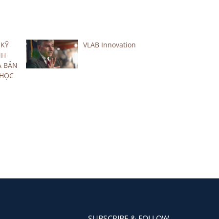
 KỸ
VLAB Innovation
NH
A BẢN
 HỌC
SUBSCRIBE & FOLLOW