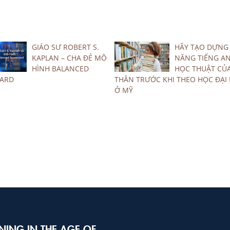
GIÁO SƯ ROBERT S.
HÃY TẠO DỰNG
KAPLAN – CHA ĐẺ MÔ
NĂNG TIẾNG A
HÌNH BALANCED
HỌC THUẬT CỦ
ARD
THÂN TRƯỚC KHI THEO HỌC ĐẠI
Ở MỸ
NING IN THE AGE OF