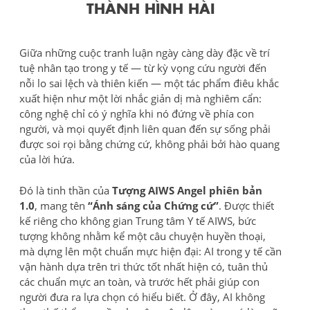
THÀNH HÌNH HÀI
Giữa những cuộc tranh luận ngày càng dày đặc về trí
tuệ nhân tạo trong y tế — từ kỳ vọng cứu người đến
nỗi lo sai lệch và thiên kiến — một tác phẩm điêu khắc
xuất hiện như một lời nhắc giản dị mà nghiêm cẩn:
công nghệ chỉ có ý nghĩa khi nó đứng về phía con
người, và mọi quyết định liên quan đến sự sống phải
được soi rọi bằng chứng cứ, không phải bởi hào quang
của lời hứa.
Đó là tinh thần của
Tượng AIWS Angel phiên bản
1.0
, mang tên
“Ánh sáng của Chứng cứ”
. Được thiết
kế riêng cho không gian Trung tâm Y tế AIWS, bức
tượng không nhằm kể một câu chuyện huyền thoại,
mà dựng lên một chuẩn mực hiện đại: AI trong y tế cần
vận hành dựa trên tri thức tốt nhất hiện có, tuân thủ
các chuẩn mực an toàn, và trước hết phải giúp con
người đưa ra lựa chọn có hiểu biết. Ở đây, AI không