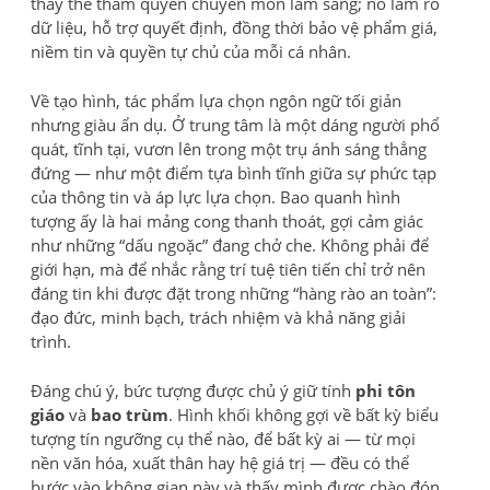
thay thế thẩm quyền chuyên môn lâm sàng; nó làm rõ
dữ liệu, hỗ trợ quyết định, đồng thời bảo vệ phẩm giá,
niềm tin và quyền tự chủ của mỗi cá nhân.
Về tạo hình, tác phẩm lựa chọn ngôn ngữ tối giản
nhưng giàu ẩn dụ. Ở trung tâm là một dáng người phổ
quát, tĩnh tại, vươn lên trong một trụ ánh sáng thẳng
đứng — như một điểm tựa bình tĩnh giữa sự phức tạp
của thông tin và áp lực lựa chọn. Bao quanh hình
tượng ấy là hai mảng cong thanh thoát, gợi cảm giác
như những “dấu ngoặc” đang chở che. Không phải để
giới hạn, mà để nhắc rằng trí tuệ tiên tiến chỉ trở nên
đáng tin khi được đặt trong những “hàng rào an toàn”:
đạo đức, minh bạch, trách nhiệm và khả năng giải
trình.
Đáng chú ý, bức tượng được chủ ý giữ tính
phi tôn
giáo
và
bao trùm
. Hình khối không gợi về bất kỳ biểu
tượng tín ngưỡng cụ thể nào, để bất kỳ ai — từ mọi
nền văn hóa, xuất thân hay hệ giá trị — đều có thể
bước vào không gian này và thấy mình được chào đón.