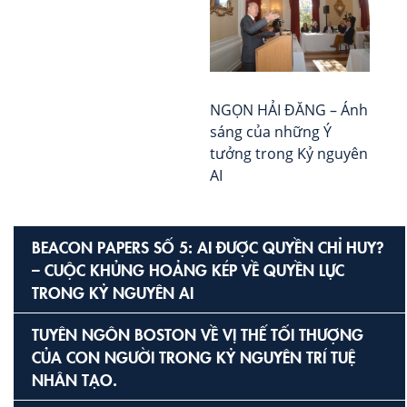
NGỌN HẢI ĐĂNG – Ánh
sáng của những Ý
tưởng trong Kỷ nguyên
AI
BEACON PAPERS SỐ 5: AI ĐƯỢC QUYỀN CHỈ HUY?
– CUỘC KHỦNG HOẢNG KÉP VỀ QUYỀN LỰC
TRONG KỶ NGUYÊN AI
TUYÊN NGÔN BOSTON VỀ VỊ THẾ TỐI THƯỢNG
CỦA CON NGƯỜI TRONG KỶ NGUYÊN TRÍ TUỆ
NHÂN TẠO.