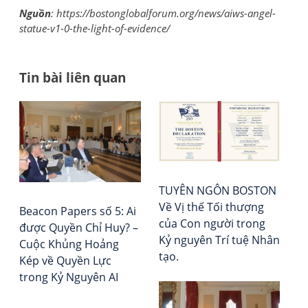
Nguồn
: https://bostonglobalforum.org/news/aiws-angel-
statue-v1-0-the-light-of-evidence/
Tin bài liên quan
Đi
AI
Tổ
có
chứ
h
thể
Đá
bà
có
giá
ý
–
vi
TUYÊN NGÔN BOSTON
thứ
Xếp
Về Vị thế Tối thượng
hay
hạ
Beacon Papers số 5: Ai
của Con người trong
khô
Vie
được Quyền Chỉ Huy? –
Kỷ nguyên Trí tuệ Nhân
Rep
Cuộc Khủng Hoảng
tạo.
Kép về Quyền Lực
trong Kỷ Nguyên AI