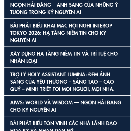
NGỌN HẢI ĐĂNG – ÁNH SÁNG CỦA NHỮNG Ý
TƯỞNG TRONG KỶ NGUYÊN AI
BÀI PHÁT BIỂU KHAI MẠC HỘI NGHỊ INTEROP
TOKYO 2026: HẠ TẦNG NIỀM TIN CHO KỶ
NGUYÊN AI
XÂY DỰNG HẠ TẦNG NIỀM TIN VÀ TRÍ TUỆ CHO
NHÂN LOẠI
TRỢ LÝ HOLY ASSISTANT LUMINA: ĐEM ÁNH
SÁNG CỦA YÊU THƯƠNG – SÁNG TẠO – CAO
QUÝ – MINH TRIẾT TỚI MỌI NGƯỜI, MỌI NHÀ.
AIWS: WORLD VÀ WISDOM — NGỌN HẢI ĐĂNG
CHO KỶ NGUYÊN AI
BÀI PHÁT BIỂU TÔN VINH CÁC NHÀ LÃNH ĐẠO
HOA KỲ VÀ NHÂN DÂN MỸ