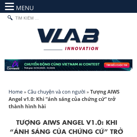
MENU
TÌM
Skip
KIẾM
to
CHO:
content
Home
»
Câu chuyện và con người
»
Tượng AIWS
Angel v1.0: Khi “ánh sáng của chứng cứ” trở
thành hình hài
TƯỢNG AIWS ANGEL V1.0: KHI
“ÁNH SÁNG CỦA CHỨNG CỨ” TRỞ