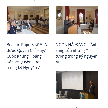
Đi
AI
Tổ
có
chứ
h
thể
Đá
bà
có
giá
ý
–
vi
thứ
Xếp
hay
hạ
Beacon Papers số 5: Ai
NGỌN HẢI ĐĂNG – Ánh
khô
Vie
được Quyền Chỉ Huy? –
sáng của những Ý
Rep
Cuộc Khủng Hoảng
tưởng trong Kỷ nguyên
Kép về Quyền Lực
AI
trong Kỷ Nguyên AI