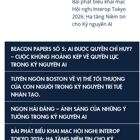
Bài phát biểu khai mạc
Hội nghị Interop Tokyo
2026: Hạ tầng Niềm tin
cho Kỷ nguyên AI
BEACON PAPERS SỐ 5: AI ĐƯỢC QUYỀN CHỈ HUY?
– CUỘC KHỦNG HOẢNG KÉP VỀ QUYỀN LỰC
TRONG KỶ NGUYÊN AI
TUYÊN NGÔN BOSTON VỀ VỊ THẾ TỐI THƯỢNG
CỦA CON NGƯỜI TRONG KỶ NGUYÊN TRÍ TUỆ
NHÂN TẠO.
NGỌN HẢI ĐĂNG – ÁNH SÁNG CỦA NHỮNG Ý
TƯỞNG TRONG KỶ NGUYÊN AI
BÀI PHÁT BIỂU KHAI MẠC HỘI NGHỊ INTEROP
TOKYO 2026: HẠ TẦNG NIỀM TIN CHO KỶ