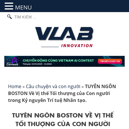
MENU
TÌM
Skip
KIẾM
to
CHO:
content
Home
»
Câu chuyện và con người
»
TUYÊN NGÔN
BOSTON Về Vị thế Tối thượng của Con người
trong Kỷ nguyên Trí tuệ Nhân tạo.
TUYÊN NGÔN BOSTON VỀ VỊ THẾ
TỐI THƯỢNG CỦA CON NGƯỜI