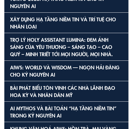
NGUYÊN AI
XÂY DỰNG HẠ TẦNG NIỀM TIN VÀ TRÍ TUỆ CHO
NHÂN LOẠI
TRỢ LÝ HOLY ASSISTANT LUMINA: ĐEM ÁNH
SÁNG CỦA YÊU THƯƠNG – SÁNG TẠO – CAO
QUÝ – MINH TRIẾT TỚI MỌI NGƯỜI, MỌI NHÀ.
AIWS: WORLD VÀ WISDOM — NGỌN HẢI ĐĂNG
CHO KỶ NGUYÊN AI
BÀI PHÁT BIỂU TÔN VINH CÁC NHÀ LÃNH ĐẠO
HOA KỲ VÀ NHÂN DÂN MỸ
AI MYTHOS VÀ BÀI TOÁN “HẠ TẦNG NIỀM TIN”
TRONG KỶ NGUYÊN AI
KHUNG VĂN HOÁ AIWS: HỒN TRÀ, MAI VÀNG,