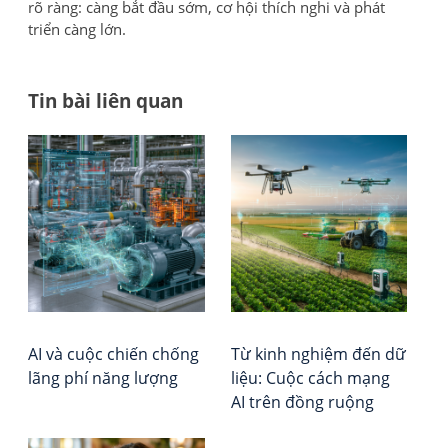
rõ ràng: càng bắt đầu sớm, cơ hội thích nghi và phát
triển càng lớn.
Tin bài liên quan
Đi
Bea
Tổ
Pap
chứ
h
số
Đá
bà
5:
giá
Ai
–
vi
đư
Xếp
Qu
hạ
Chỉ
Vie
Huy
Rep
AI và cuộc chiến chống
Từ kinh nghiệm đến dữ
–
lãng phí năng lượng
liệu: Cuộc cách mạng
Cu
AI trên đồng ruộng
Kh
Ho