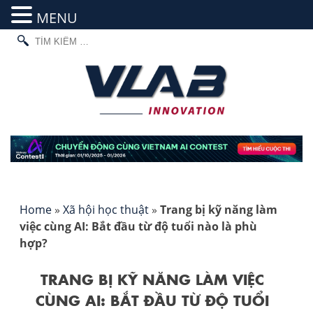
MENU
TÌM
Skip
KIẾM
to
CHO:
content
Home
»
Xã hội học thuật
»
Trang bị kỹ năng làm
việc cùng AI: Bắt đầu từ độ tuổi nào là phù
hợp?
TRANG BỊ KỸ NĂNG LÀM VIỆC
CÙNG AI: BẮT ĐẦU TỪ ĐỘ TUỔI