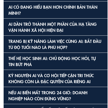
AI CÓ ĐANG HIỂU BẠN HƠN CHÍNH BẢN THÂN
MÌNH?
AI DẦN TRỞ THÀNH MỘT PHẦN CỦA HẠ TẦNG
VẬN HÀNH XÃ HỘI HIỆN ĐẠI
TRANG BỊ KỸ NĂNG LÀM VIỆC CÙNG AI: BẮT ĐẦU
TỪ ĐỘ TUỔI NÀO LÀ PHÙ HỢP?
THẾ HỆ HỌC SINH AI: CHỦ ĐỘNG HỌC HỎI, TỰ
TIN BỨT PHÁ
KỶ NGUYÊN AI VÀ CƠ HỘI TIẾP CẬN TRI THỨC
KHÔNG CÒN LÀ ĐẶC QUYỀN CỦA RIÊNG AI
NẾU AI BIẾN MẤT TRONG 24 GIỜ: DOANH
NGHIỆP NÀO CÒN ĐỨNG VỮNG?