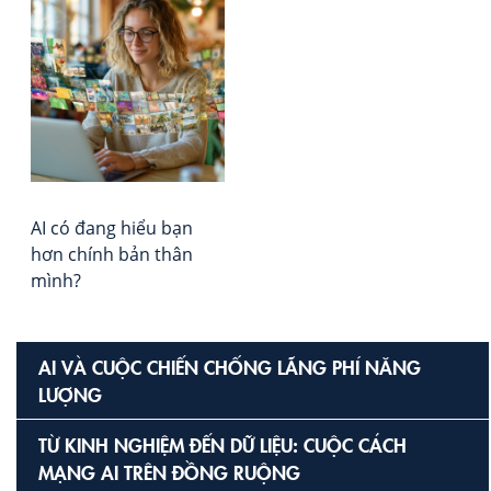
Ké
về
Qu
Lực
tro
Kỷ
Ng
AI
AI có đang hiểu bạn
hơn chính bản thân
mình?
AI VÀ CUỘC CHIẾN CHỐNG LÃNG PHÍ NĂNG
LƯỢNG
TỪ KINH NGHIỆM ĐẾN DỮ LIỆU: CUỘC CÁCH
MẠNG AI TRÊN ĐỒNG RUỘNG