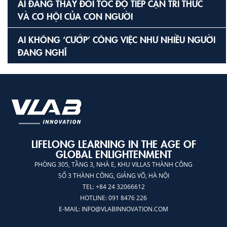
AI ĐANG THAY ĐỔI TỐC ĐỘ TIẾP CẬN TRI THỨC
VÀ CƠ HỘI CỦA CON NGƯỜI
AI KHÔNG ‘CƯỚP’ CÔNG VIỆC NHƯ NHIỀU NGƯỜI
ĐANG NGHĨ
LIFELONG LEARNING IN THE AGE OF
GLOBAL ENLIGHTENMENT
PHÒNG 305, TẦNG 3, NHÀ E, KHU VILLAS THÀNH CÔNG
SỐ 3 THÀNH CÔNG, GIẢNG VÕ, HÀ NỘI
TEL: +84 24 32066612
HOTLINE: 091 8476 226
E-MAIL:
INFO@VLABINNOVATION.COM