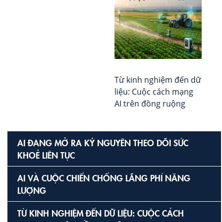
Từ kinh nghiệm đến dữ
liệu: Cuộc cách mạng
AI trên đồng ruộng
AI ĐANG MỞ RA KỶ NGUYÊN THEO DÕI SỨC
KHOẺ LIÊN TỤC
AI VÀ CUỘC CHIẾN CHỐNG LÃNG PHÍ NĂNG
LƯỢNG
TỪ KINH NGHIỆM ĐẾN DỮ LIỆU: CUỘC CÁCH