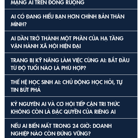
MẠNG AI TRÊN ĐỒNG RUỘNG
AI CÓ ĐANG HIỂU BẠN HƠN CHÍNH BẢN THÂN
MÌNH?
AI DẦN TRỞ THÀNH MỘT PHẦN CỦA HẠ TẦNG
VẬN HÀNH XÃ HỘI HIỆN ĐẠI
TRANG BỊ KỸ NĂNG LÀM VIỆC CÙNG AI: BẮT ĐẦU
TỪ ĐỘ TUỔI NÀO LÀ PHÙ HỢP?
THẾ HỆ HỌC SINH AI: CHỦ ĐỘNG HỌC HỎI, TỰ
TIN BỨT PHÁ
KỶ NGUYÊN AI VÀ CƠ HỘI TIẾP CẬN TRI THỨC
KHÔNG CÒN LÀ ĐẶC QUYỀN CỦA RIÊNG AI
NẾU AI BIẾN MẤT TRONG 24 GIỜ: DOANH
NGHIỆP NÀO CÒN ĐỨNG VỮNG?