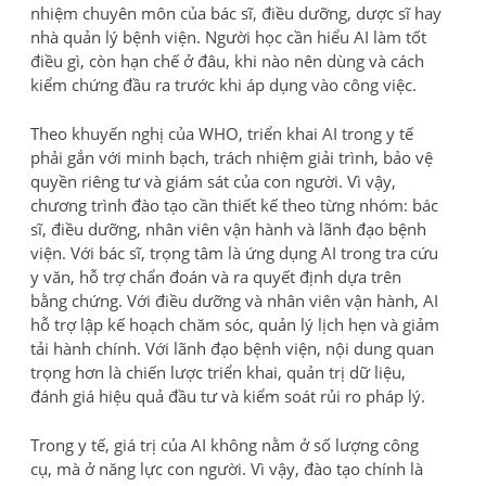
nhiệm chuyên môn của bác sĩ, điều dưỡng, dược sĩ hay
nhà quản lý bệnh viện. Người học cần hiểu AI làm tốt
điều gì, còn hạn chế ở đâu, khi nào nên dùng và cách
kiểm chứng đầu ra trước khi áp dụng vào công việc.
Theo khuyến nghị của WHO, triển khai AI trong y tế
phải gắn với minh bạch, trách nhiệm giải trình, bảo vệ
quyền riêng tư và giám sát của con người. Vì vậy,
chương trình đào tạo cần thiết kế theo từng nhóm: bác
sĩ, điều dưỡng, nhân viên vận hành và lãnh đạo bệnh
viện. Với bác sĩ, trọng tâm là ứng dụng AI trong tra cứu
y văn, hỗ trợ chẩn đoán và ra quyết định dựa trên
bằng chứng. Với điều dưỡng và nhân viên vận hành, AI
hỗ trợ lập kế hoạch chăm sóc, quản lý lịch hẹn và giảm
tải hành chính. Với lãnh đạo bệnh viện, nội dung quan
trọng hơn là chiến lược triển khai, quản trị dữ liệu,
đánh giá hiệu quả đầu tư và kiểm soát rủi ro pháp lý.
Trong y tế, giá trị của AI không nằm ở số lượng công
cụ, mà ở năng lực con người. Vì vậy, đào tạo chính là