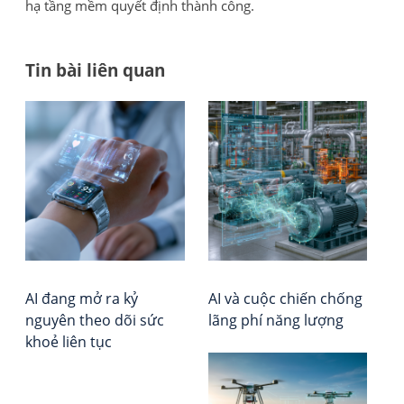
hạ tầng mềm quyết định thành công.
Tin bài liên quan
Đi
AI
Tổ
đa
chứ
h
mở
Đá
bà
ra
giá
kỷ
–
vi
ngu
Xếp
the
hạ
dõi
Vie
sức
Rep
AI đang mở ra kỷ
AI và cuộc chiến chống
kho
nguyên theo dõi sức
lãng phí năng lượng
liên
khoẻ liên tục
tục