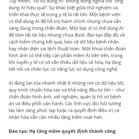
Tuy nhiên, “có sử dụng AI” không đồng nghĩa với “ứng
dụng AI hiệu quả”. Sự khác biệt giữa thử nghiệm và
triển khai thực tế trong y tế là rất lớn. Một bệnh viện
có thể dùng AI để hỗ trợ hành chính nhưng chưa sẵn
sàng dùng trong chẩn đoán. Một bác sĩ có thể dùng AI
để tóm tắt tài liệu nhưng chưa được đào tạo đầy đủ về
cách kiểm chứng kết quả, bảo vệ dữ liệu bệnh nhân
hay nhận diện sai lệch thuật toán. Một khoa chẩn đoán
hình ảnh có thể tiếp cận phần mềm AI tiên tiến, trong
khi tuyến y tế cơ sở vẫn thiếu dữ liệu số hóa, hạ tầng
kết nối và nhân lực có năng lực sử dụng công nghệ.
AI đang lan tỏa nhanh nhất ở những nơi có dữ liệu tốt,
quy trình chuẩn hóa cao và khả năng đầu tư lớn – như
chẩn đoán hình ảnh, xét nghiệm, quản lý hồ sơ bệnh
án và điều phối vận hành. Các lĩnh vực đòi hỏi tương
tác lâm sàng phức tạp hoặc ra quyết định điều trị cá
nhân hóa vẫn cần nhiều tầng kiểm soát hơn.
Đào tạo: Hạ tầng mềm quyết định thành công