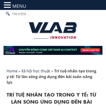
MENU
TÌM
Skip
KIẾM
to
CHO:
content
Home
»
Xã hội học thuật
»
Trí tuệ nhân tạo trong
y tế: Từ làn sóng ứng dụng đến bài toán năng
lực
TRÍ TUỆ NHÂN TẠO TRONG Y TẾ: TỪ
LÀN SÓNG ỨNG DỤNG ĐẾN BÀI