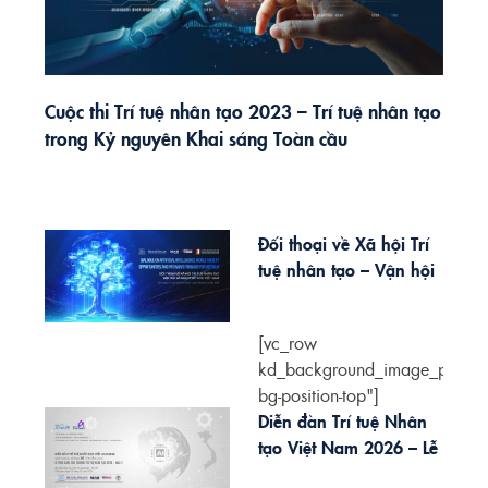
Cuộc thi Trí tuệ nhân tạo 2023 – Trí tuệ nhân tạo
trong Kỷ nguyên Khai sáng Toàn cầu
Đối thoại về Xã hội Trí
tuệ nhân tạo – Vận hội
và Giải pháp cho Việt
Nam 2026
[vc_row
kd_background_image_positio
bg-position-top"]
[vc_column]
Diễn đàn Trí tuệ Nhân
[vc_column_text]
tạo Việt Nam 2026 – Lễ
[wptabs...
Vinh Danh Giải Thưởng