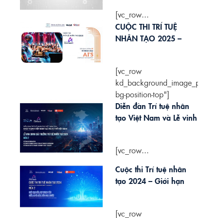
AI 2025
[vc_row...
CUỘC THI TRÍ TUỆ
NHÂN TẠO 2025 –
BẢN GIAO HƯỞNG AI
VÌ NHÂN LOẠI
[vc_row
kd_background_image_positio
bg-position-top"]
[vc_column]
Diễn đàn Trí tuệ nhân
[vc_column_text]
tạo Việt Nam và Lễ vinh
[wptabs...
danh giải thưởng Trí tuệ
nhân tạo 2024
[vc_row...
Cuộc thi Trí tuệ nhân
tạo 2024 – Giới hạn
của sự tương tác giữa
AI và cảm xúc con
[vc_row
người