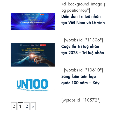
kd_background_image_positio
bg-position-top"]
[vc_column]
Diễn đàn Trí tuệ nhân
[vc_column_text...
tạo Việt Nam và Lễ vinh
danh giải thưởng Trí tuệ
nhân tạo 2023
[wptabs id="11306"]
Cuộc thi Trí tuệ nhân
tạo 2023 – Trí tuệ nhân
tạo trong Kỷ nguyên
Khai sáng Toàn cầu
[wptabs id="10610"]
Sáng kiến Liên hợp
quốc 100 năm – Xây
dựng Kỷ nguyên Khai
sáng Toàn cầu
[wptabs id="10572"]
2
1
2
»