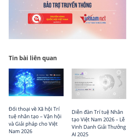
Tin bài liên quan
Đi
AI
Tổ
có
chứ
h
thể
Đá
bà
có
giá
ý
–
vi
Đối thoại về Xã hội Trí
thứ
Xếp
Diễn đàn Trí tuệ Nhân
tuệ nhân tạo – Vận hội
hay
hạ
tạo Việt Nam 2026 – Lễ
và Giải pháp cho Việt
khô
Vie
Vinh Danh Giải Thưởng
Nam 2026
Rep
AI 2025