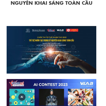
NGUYÊN KHAI SÁNG TOÀN CẦU