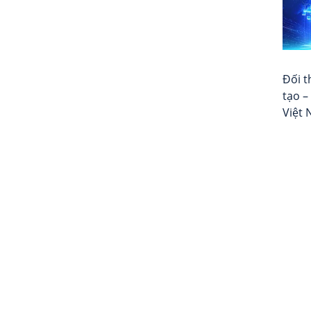
Đối t
tạo –
Việt