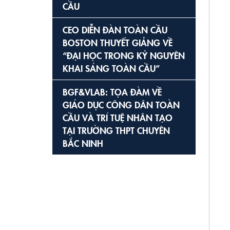
CẦU
CEO DIỄN ĐÀN TOÀN CẦU
BOSTON THUYẾT GIẢNG VỀ
“ĐẠI HỌC TRONG KỶ NGUYÊN
KHAI SÁNG TOÀN CẦU”
BGF&VLAB: TỌA ĐÀM VỀ
GIÁO DỤC CÔNG DÂN TOÀN
CẦU VÀ TRÍ TUỆ NHÂN TẠO
TẠI TRƯỜNG THPT CHUYÊN
BẮC NINH