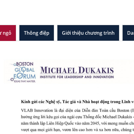
NG KIẾN LIÊN HỢP QUỐC 100 NĂ
UYÊN KHAI SÁNG TOÀN CẦU
ư ngỏ
Thông điệp
Giới thiệu chương trình
Da