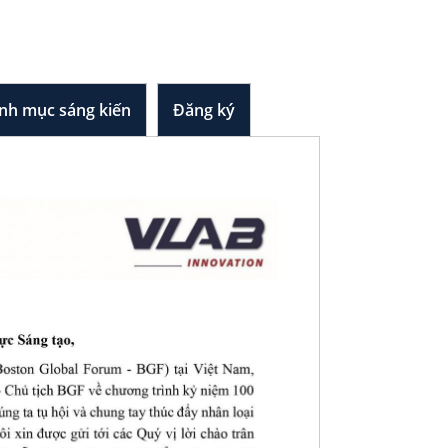
M – XÂY DỰNG KỶ
nh mục sáng kiến
Đăng ký