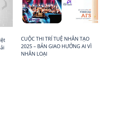
số
Đánh
bài
5:
giá
Ai
–
viết
được
Xếp
Quyền
hạng
CUỘC THI TRÍ TUỆ NHÂN TẠO
Chỉ
Vietnam
iệt
2025 – BẢN GIAO HƯỞNG AI VÌ
Huy?
Report
ải
NHÂN LOẠI
–
Cuộc
Khủng
Hoảng
Kép
về
Quyền
Lực
trong
Kỷ
Nguyên
AI