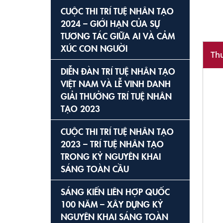
SÁ
CUỘC THI TRÍ TUỆ NHÂN TẠO
NG
2024 – GIỚI HẠN CỦA SỰ
TƯƠNG TÁC GIỮA AI VÀ CẢM
XÚC CON NGƯỜI
Th
DIỄN ĐÀN TRÍ TUỆ NHÂN TẠO
VIỆT NAM VÀ LỄ VINH DANH
GIẢI THƯỞNG TRÍ TUỆ NHÂN
TẠO 2023
CUỘC THI TRÍ TUỆ NHÂN TẠO
2023 – TRÍ TUỆ NHÂN TẠO
TRONG KỶ NGUYÊN KHAI
SÁNG TOÀN CẦU
SÁNG KIẾN LIÊN HỢP QUỐC
100 NĂM – XÂY DỰNG KỶ
NGUYÊN KHAI SÁNG TOÀN