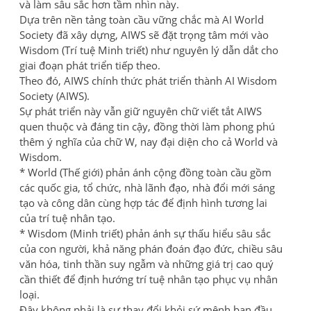
và làm sâu sắc hơn tầm nhìn này.
Dựa trên nền tảng toàn cầu vững chắc mà AI World
Society đã xây dựng, AIWS sẽ đặt trọng tâm mới vào
Wisdom (Trí tuệ Minh triết) như nguyên lý dẫn dắt cho
giai đoạn phát triển tiếp theo.
Theo đó, AIWS chính thức phát triển thành AI Wisdom
Society (AIWS).
Sự phát triển này vẫn giữ nguyên chữ viết tắt AIWS
quen thuộc và đáng tin cậy, đồng thời làm phong phú
thêm ý nghĩa của chữ W, nay đại diện cho cả World và
Wisdom.
* World (Thế giới) phản ánh cộng đồng toàn cầu gồm
các quốc gia, tổ chức, nhà lãnh đạo, nhà đổi mới sáng
tạo và công dân cùng hợp tác để định hình tương lai
của trí tuệ nhân tạo.
* Wisdom (Minh triết) phản ánh sự thấu hiểu sâu sắc
của con người, khả năng phán đoán đạo đức, chiều sâu
văn hóa, tinh thần suy ngẫm và những giá trị cao quý
cần thiết để định hướng trí tuệ nhân tạo phục vụ nhân
loại.
Đây không phải là sự thay đổi khỏi sứ mệnh ban đầu