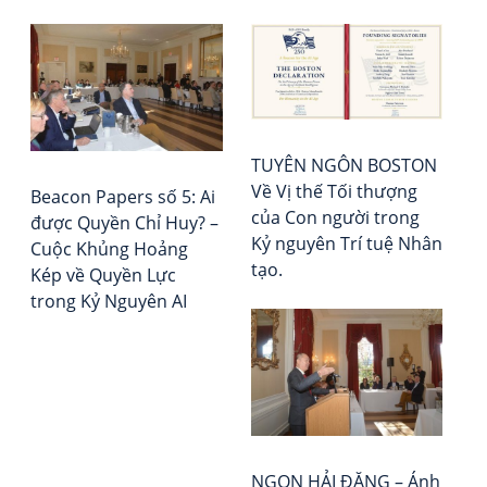
Đi
AI
Tổ
đa
chứ
h
mở
Đá
bà
ra
giá
kỷ
–
vi
TUYÊN NGÔN BOSTON
ngu
Xếp
Về Vị thế Tối thượng
the
hạ
Beacon Papers số 5: Ai
của Con người trong
dõi
Vie
được Quyền Chỉ Huy? –
Kỷ nguyên Trí tuệ Nhân
sức
Rep
Cuộc Khủng Hoảng
tạo.
kho
Kép về Quyền Lực
liên
trong Kỷ Nguyên AI
tục
NGỌN HẢI ĐĂNG – Ánh