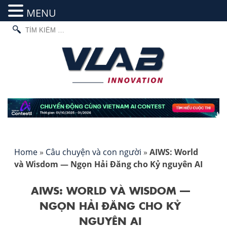
MENU
TÌM
Skip
KIẾM
to
CHO:
content
Home
»
Câu chuyện và con người
»
AIWS: World
và Wisdom — Ngọn Hải Đăng cho Kỷ nguyên AI
AIWS: WORLD VÀ WISDOM —
NGỌN HẢI ĐĂNG CHO KỶ
NGUYÊN AI