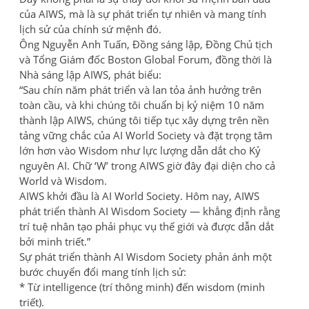
của AIWS, mà là sự phát triển tự nhiên và mang tính
lịch sử của chính sứ mệnh đó.
Ông Nguyễn Anh Tuấn, Đồng sáng lập, Đồng Chủ tịch
và Tổng Giám đốc Boston Global Forum, đồng thời là
Nhà sáng lập AIWS, phát biểu:
“Sau chín năm phát triển và lan tỏa ảnh hưởng trên
toàn cầu, và khi chúng tôi chuẩn bị kỷ niệm 10 năm
thành lập AIWS, chúng tôi tiếp tục xây dựng trên nền
tảng vững chắc của AI World Society và đặt trọng tâm
lớn hơn vào Wisdom như lực lượng dẫn dắt cho Kỷ
nguyên AI. Chữ ‘W’ trong AIWS giờ đây đại diện cho cả
World và Wisdom.
AIWS khởi đầu là AI World Society. Hôm nay, AIWS
phát triển thành AI Wisdom Society — khẳng định rằng
trí tuệ nhân tạo phải phục vụ thế giới và được dẫn dắt
bởi minh triết.”
Sự phát triển thành AI Wisdom Society phản ánh một
bước chuyển đổi mang tính lịch sử:
* Từ intelligence (trí thông minh) đến wisdom (minh
triết).