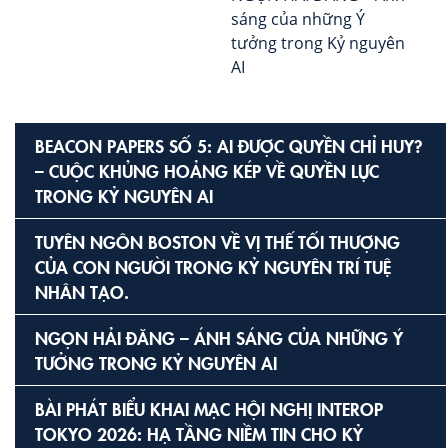
sáng của những Ý
tưởng trong Kỷ nguyên
AI
BEACON PAPERS SỐ 5: AI ĐƯỢC QUYỀN CHỈ HUY?
– CUỘC KHỦNG HOẢNG KÉP VỀ QUYỀN LỰC
TRONG KỶ NGUYÊN AI
TUYÊN NGÔN BOSTON VỀ VỊ THẾ TỐI THƯỢNG
CỦA CON NGƯỜI TRONG KỶ NGUYÊN TRÍ TUỆ
NHÂN TẠO.
NGỌN HẢI ĐĂNG – ÁNH SÁNG CỦA NHỮNG Ý
TƯỞNG TRONG KỶ NGUYÊN AI
BÀI PHÁT BIỂU KHAI MẠC HỘI NGHỊ INTEROP
TOKYO 2026: HẠ TẦNG NIỀM TIN CHO KỶ