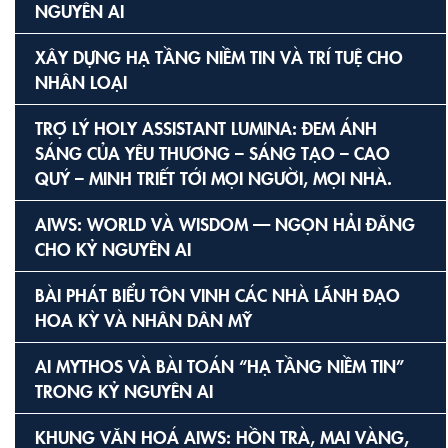
NGUYÊN AI
XÂY DỰNG HẠ TẦNG NIỀM TIN VÀ TRÍ TUỆ CHO
NHÂN LOẠI
TRỢ LÝ HOLY ASSISTANT LUMINA: ĐEM ÁNH
SÁNG CỦA YÊU THƯƠNG – SÁNG TẠO – CAO
QUÝ – MINH TRIẾT TỚI MỌI NGƯỜI, MỌI NHÀ.
AIWS: WORLD VÀ WISDOM — NGỌN HẢI ĐĂNG
CHO KỶ NGUYÊN AI
BÀI PHÁT BIỂU TÔN VINH CÁC NHÀ LÃNH ĐẠO
HOA KỲ VÀ NHÂN DÂN MỸ
AI MYTHOS VÀ BÀI TOÁN “HẠ TẦNG NIỀM TIN”
TRONG KỶ NGUYÊN AI
KHUNG VĂN HOÁ AIWS: HỒN TRÀ, MAI VÀNG,