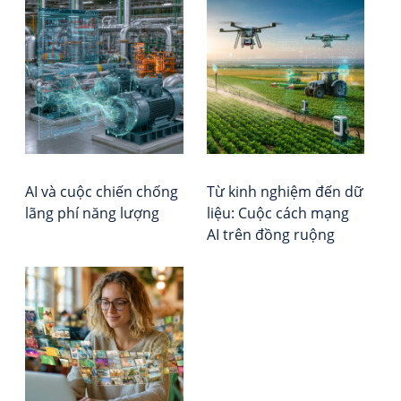
Đi
Bea
Tổ
Pap
chứ
h
số
Đá
bà
5:
giá
Ai
–
vi
đư
Xếp
Qu
hạ
Chỉ
Vie
Huy
Rep
AI và cuộc chiến chống
Từ kinh nghiệm đến dữ
–
lãng phí năng lượng
liệu: Cuộc cách mạng
Cu
AI trên đồng ruộng
Kh
Ho
Ké
về
Qu
Lực
tro
Kỷ