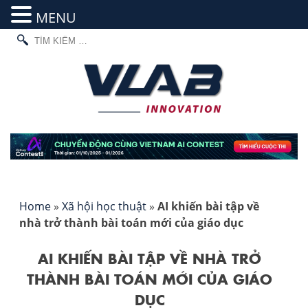
MENU
TÌM
Skip
KIẾM
to
CHO:
content
Home
»
Xã hội học thuật
»
AI khiến bài tập về
nhà trở thành bài toán mới của giáo dục
AI KHIẾN BÀI TẬP VỀ NHÀ TRỞ
THÀNH BÀI TOÁN MỚI CỦA GIÁO
DỤC