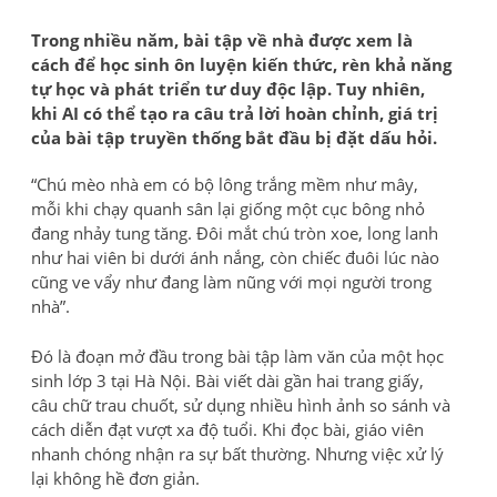
Trong nhiều năm, bài tập về nhà được xem là
cách để học sinh ôn luyện kiến thức, rèn khả năng
tự học và phát triển tư duy độc lập. Tuy nhiên,
khi AI có thể tạo ra câu trả lời hoàn chỉnh, giá trị
của bài tập truyền thống bắt đầu bị đặt dấu hỏi.
“Chú mèo nhà em có bộ lông trắng mềm như mây,
mỗi khi chạy quanh sân lại giống một cục bông nhỏ
đang nhảy tung tăng. Đôi mắt chú tròn xoe, long lanh
như hai viên bi dưới ánh nắng, còn chiếc đuôi lúc nào
cũng ve vẩy như đang làm nũng với mọi người trong
nhà”.
Đó là đoạn mở đầu trong bài tập làm văn của một học
sinh lớp 3 tại Hà Nội. Bài viết dài gần hai trang giấy,
câu chữ trau chuốt, sử dụng nhiều hình ảnh so sánh và
cách diễn đạt vượt xa độ tuổi. Khi đọc bài, giáo viên
nhanh chóng nhận ra sự bất thường. Nhưng việc xử lý
lại không hề đơn giản.