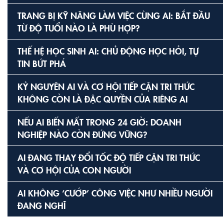
TRANG BỊ KỸ NĂNG LÀM VIỆC CÙNG AI: BẮT ĐẦU
TỪ ĐỘ TUỔI NÀO LÀ PHÙ HỢP?
THẾ HỆ HỌC SINH AI: CHỦ ĐỘNG HỌC HỎI, TỰ
TIN BỨT PHÁ
KỶ NGUYÊN AI VÀ CƠ HỘI TIẾP CẬN TRI THỨC
KHÔNG CÒN LÀ ĐẶC QUYỀN CỦA RIÊNG AI
NẾU AI BIẾN MẤT TRONG 24 GIỜ: DOANH
NGHIỆP NÀO CÒN ĐỨNG VỮNG?
AI ĐANG THAY ĐỔI TỐC ĐỘ TIẾP CẬN TRI THỨC
VÀ CƠ HỘI CỦA CON NGƯỜI
AI KHÔNG ‘CƯỚP’ CÔNG VIỆC NHƯ NHIỀU NGƯỜI
ĐANG NGHĨ