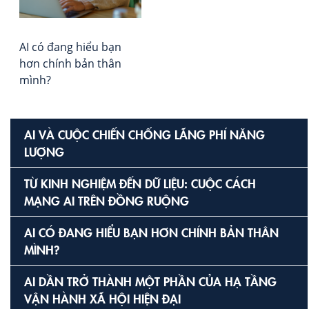
Ng
AI
AI có đang hiểu bạn
hơn chính bản thân
mình?
AI VÀ CUỘC CHIẾN CHỐNG LÃNG PHÍ NĂNG
LƯỢNG
TỪ KINH NGHIỆM ĐẾN DỮ LIỆU: CUỘC CÁCH
MẠNG AI TRÊN ĐỒNG RUỘNG
AI CÓ ĐANG HIỂU BẠN HƠN CHÍNH BẢN THÂN
MÌNH?
AI DẦN TRỞ THÀNH MỘT PHẦN CỦA HẠ TẦNG
VẬN HÀNH XÃ HỘI HIỆN ĐẠI