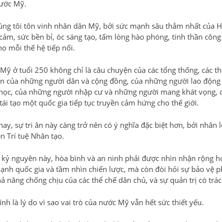
nước Mỹ.
úng tôi tôn vinh nhân dân Mỹ, bởi sức mạnh sâu thẳm nhất của H
cảm, sức bền bỉ, óc sáng tạo, tấm lòng hào phóng, tinh thần công 
o mỗi thế hệ tiếp nối.
Mỹ ở tuổi 250 không chỉ là câu chuyện của các tổng thống, các th
n của những người dân và cộng đồng, của những người lao động v
học, của những người nhập cư và những người mang khát vọng, c
tái tạo một quốc gia tiếp tục truyền cảm hứng cho thế giới.
ay, sự tri ân này càng trở nên có ý nghĩa đặc biệt hơn, bởi nhâ
n Trí tuệ Nhân tạo.
 kỷ nguyên này, hòa bình và an ninh phải được nhìn nhận rộng hơ
ạnh quốc gia và tầm nhìn chiến lược, mà còn đòi hỏi sự bảo vệ p
hả năng chống chịu của các thể chế dân chủ, và sự quản trị có trác
nh là lý do vì sao vai trò của nước Mỹ vẫn hết sức thiết yếu.