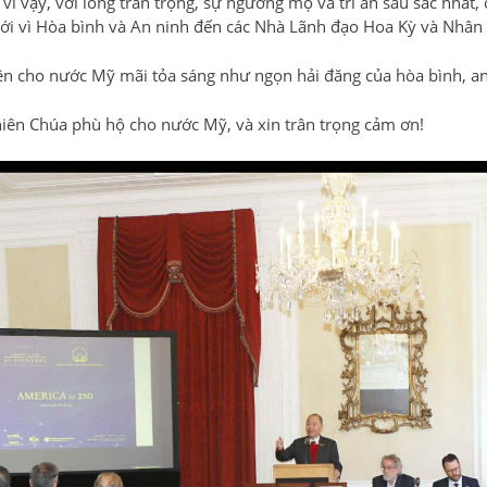
vì vậy, với lòng trân trọng, sự ngưỡng mộ và tri ân sâu sắc nhất,
iới vì Hòa bình và An ninh đến các Nhà Lãnh đạo Hoa Kỳ và Nhân
n cho nước Mỹ mãi tỏa sáng như ngọn hải đăng của hòa bình, an 
hiên Chúa phù hộ cho nước Mỹ, và xin trân trọng cảm ơn!