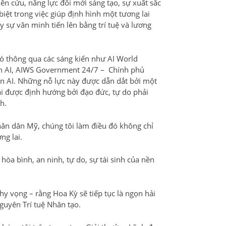
iên cứu, năng lực đổi mới sáng tạo, sự xuất sắc
iệt trong việc giúp định hình một tương lai
 sự văn minh tiến lên bằng trí tuệ và lương
ó thông qua các sáng kiến như AI World
yên AI, AIWS Government 24/7 – Chính phủ
n AI. Những nỗ lực này được dẫn dắt bởi một
ải được định hướng bởi đạo đức, tự do phải
h.
hân dân Mỹ, chúng tôi làm điều đó không chỉ
ng lai.
òa bình, an ninh, tự do, sự tái sinh của nền
y vọng – rằng Hoa Kỳ sẽ tiếp tục là ngọn hải
guyên Trí tuệ Nhân tạo.