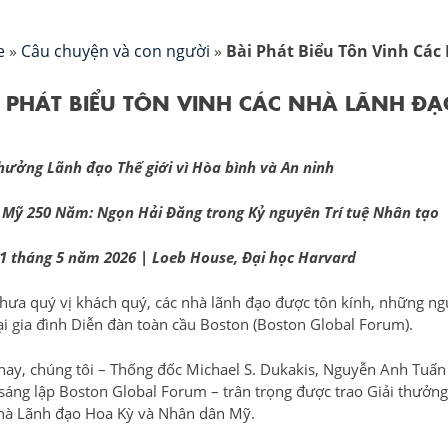
e
»
Câu chuyện và con người
»
Bài Phát Biểu Tôn Vinh Cá
I PHÁT BIỂU TÔN VINH CÁC NHÀ LÃNH 
thưởng Lãnh đạo Thế giới vì Hòa bình và An ninh
Mỹ 250 Năm: Ngọn Hải Đăng trong Kỷ nguyên Trí tuệ Nhân tạo
1 tháng 5 năm 2026 | Loeb House, Đại học Harvard
thưa quý vị khách quý, các nhà lãnh đạo được tôn kính, những ng
ại gia đình Diễn đàn toàn cầu Boston (Boston Global Forum).
ay, chúng tôi – Thống đốc Michael S. Dukakis, Nguyễn Anh Tuấn
sáng lập Boston Global Forum – trân trọng được trao Giải thưởng
hà Lãnh đạo Hoa Kỳ và Nhân dân Mỹ.