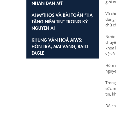
giới 
NHÂN DÂN MỸ
Và ch
AI MYTHOS VÀ BÀI TOÁN “HẠ
dũng 
TẦNG NIỀM TIN” TRONG KỶ
chủ ch
NGUYÊN AI
Nước 
KHUNG VĂN HOÁ AIWS:
chuyệ
HỒN TRÀ, MAI VÀNG, BALD
khoa 
EAGLE
vệ và 
Hôm n
nguyê
Trong
sức m
tin, k
Đó chí