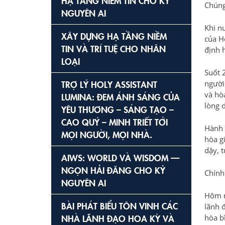
HẠ TẦNG NIỀM TIN CHO KỶ
Chúng 
NGUYÊN AI
Khi n
XÂY DỰNG HẠ TẦNG NIỀM
của H
TIN VÀ TRÍ TUỆ CHO NHÂN
định h
LOẠI
Suốt 
TRỢ LÝ HOLY ASSISTANT
người 
và hò
LUMINA: ĐEM ÁNH SÁNG CỦA
lòng 
YÊU THƯƠNG – SÁNG TẠO –
CAO QUÝ – MINH TRIẾT TỚI
Hành 
MỌI NGƯỜI, MỌI NHÀ.
hòa g
dậy, t
AIWS: WORLD VÀ WISDOM —
NGỌN HẢI ĐĂNG CHO KỶ
Chính
NGUYÊN AI
Hôm n
BÀI PHÁT BIỂU TÔN VINH CÁC
lãnh 
NHÀ LÃNH ĐẠO HOA KỲ VÀ
hòa b