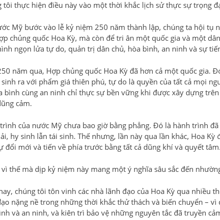
tôi thực hiện điều này vào một thời khắc lịch sử thực sự trọng đạ
ước Mỹ bước vào lễ kỷ niệm 250 năm thành lập, chúng ta hội tụ nơ
ợp chủng quốc Hoa Kỳ, mà còn để tri ân một quốc gia và một dân
ình ngọn lửa tự do, quản trị dân chủ, hòa bình, an ninh và sự tiế
250 năm qua, Hợp chủng quốc Hoa Kỳ đã hơn cả một quốc gia. Đó 
sinh ra với phẩm giá thiên phú, tự do là quyền của tất cả mọi ngư
a bình cùng an ninh chỉ thực sự bền vững khi được xây dựng trên 
dũng cảm.
trình của nước Mỹ chưa bao giờ bằng phẳng. Đó là hành trình đã 
iải, hy sinh lẫn tái sinh. Thế nhưng, lần này qua lần khác, Hoa K
ự đổi mới và tiến về phía trước bằng tất cả dũng khí và quyết tâm
 vì thế mà dịp kỷ niệm này mang một ý nghĩa sâu sắc đến nhường
ay, chúng tôi tôn vinh các nhà lãnh đạo của Hoa Kỳ qua nhiều t
đạo nặng nề trong những thời khắc thử thách và biến chuyển – vì đ
ình và an ninh, và kiên trì bảo vệ những nguyên tắc đã truyền cả