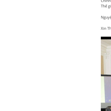
Chính 
Thế g
Nguyệ
Xin T