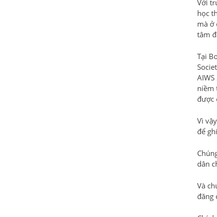
Với tr
học t
mà ở 
tâm đ
Tại B
Socie
AIWS 
niềm 
được 
Vì vậ
để gh
Chúng
dân c
Và ch
đăng 