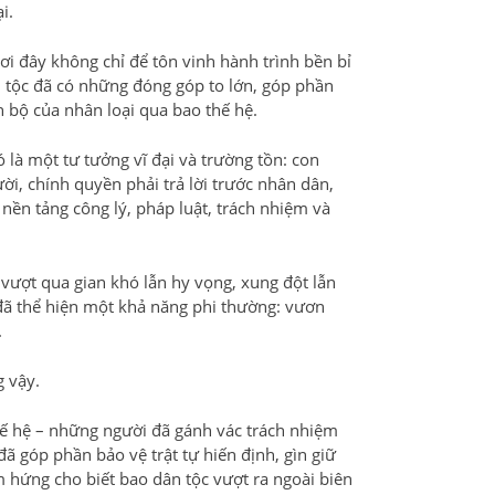
i.
i đây không chỉ để tôn vinh hành trình bền bỉ
 tộc đã có những đóng góp to lớn, góp phần
n bộ của nhân loại qua bao thế hệ.
là một tư tưởng vĩ đại và trường tồn: con
ời, chính quyền phải trả lời trước nhân dân,
nền tảng công lý, pháp luật, trách nhiệm và
vượt qua gian khó lẫn hy vọng, xung đột lẫn
ỳ đã thể hiện một khả năng phi thường: vươn
.
 vậy.
hế hệ – những người đã gánh vác trách nhiệm
ã góp phần bảo vệ trật tự hiến định, gìn giữ
m hứng cho biết bao dân tộc vượt ra ngoài biên