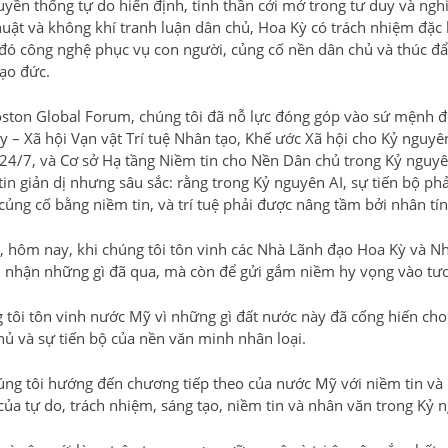
uyền thống tự do hiến định, tinh thần cởi mở trong tư duy và ngh
huật và không khí tranh luận dân chủ, Hoa Kỳ có trách nhiệm đặc b
đó công nghệ phục vụ con người, củng cố nền dân chủ và thúc đẩy
ạo đức.
oston Global Forum, chúng tôi đã nỗ lực đóng góp vào sứ mệnh đ
ty – Xã hội Vạn vật Trí tuệ Nhân tạo, Khế ước Xã hội cho Kỷ ngu
24/7, và Cơ sở Hạ tầng Niềm tin cho Nền Dân chủ trong Kỷ nguyê
tin giản dị nhưng sâu sắc: rằng trong Kỷ nguyên AI, sự tiến bộ ph
củng cố bằng niềm tin, và trí tuệ phải được nâng tầm bởi nhân tín
y, hôm nay, khi chúng tôi tôn vinh các Nhà Lãnh đạo Hoa Kỳ và N
i nhận những gì đã qua, mà còn để gửi gắm niềm hy vọng vào tươ
 tôi tôn vinh nước Mỹ vì những gì đất nước này đã cống hiến cho h
hủ và sự tiến bộ của nền văn minh nhân loại.
úng tôi hướng đến chương tiếp theo của nước Mỹ với niềm tin và h
của tự do, trách nhiệm, sáng tạo, niềm tin và nhân văn trong Kỷ n