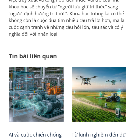
khoa học sẽ chuyển từ “người lưu giữ tri thức” sang
“người định hướng tri thức”. Khoa học tương lai có thể
không còn là cuộc đua tìm nhiều câu trả lời hơn, mà là
cuộc cạnh tranh về những câu hỏi lớn, sâu sắc và có ý
nghĩa đối với nhân loại.
Tin bài liên quan
Đi
Bea
Tổ
Pap
chứ
h
số
Đá
bà
5:
giá
Ai
–
vi
đư
Xếp
Qu
hạ
Chỉ
Vie
Huy
Rep
AI và cuộc chiến chống
Từ kinh nghiệm đến dữ
–