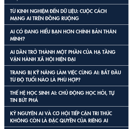
TỪ KINH NGHIỆM ĐẾN DỮ LIỆU: CUỘC CÁCH
MẠNG AI TRÊN ĐỒNG RUỘNG
AI CÓ ĐANG HIỂU BẠN HƠN CHÍNH BẢN THÂN
MÌNH?
AI DẦN TRỞ THÀNH MỘT PHẦN CỦA HẠ TẦNG
VẬN HÀNH XÃ HỘI HIỆN ĐẠI
TRANG BỊ KỸ NĂNG LÀM VIỆC CÙNG AI: BẮT ĐẦU
TỪ ĐỘ TUỔI NÀO LÀ PHÙ HỢP?
THẾ HỆ HỌC SINH AI: CHỦ ĐỘNG HỌC HỎI, TỰ
TIN BỨT PHÁ
KỶ NGUYÊN AI VÀ CƠ HỘI TIẾP CẬN TRI THỨC
KHÔNG CÒN LÀ ĐẶC QUYỀN CỦA RIÊNG AI