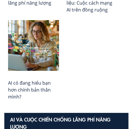
lãng phí năng lượng
liệu: Cuộc cách mạng
Cu
AI trên đồng ruộng
Kh
Ho
Ké
về
Qu
Lực
tro
Kỷ
Ng
AI
AI có đang hiểu bạn
hơn chính bản thân
mình?
AI VÀ CUỘC CHIẾN CHỐNG LÃNG PHÍ NĂNG
LƯỢNG