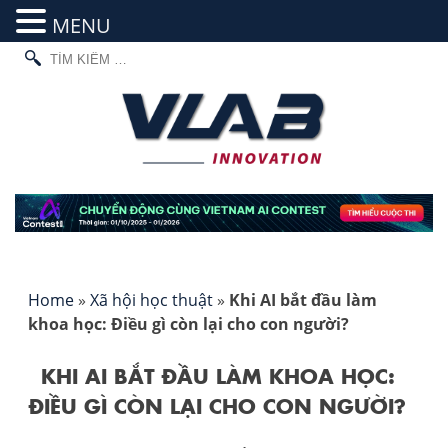
MENU
TÌM
Skip
KIẾM
to
CHO:
content
Home
»
Xã hội học thuật
»
Khi AI bắt đầu làm
khoa học: Điều gì còn lại cho con người?
KHI AI BẮT ĐẦU LÀM KHOA HỌC:
ĐIỀU GÌ CÒN LẠI CHO CON NGƯỜI?