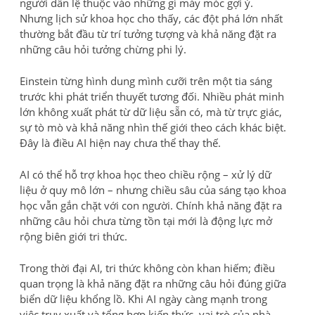
người dần lệ thuộc vào những gì máy móc gợi ý.
Nhưng lịch sử khoa học cho thấy, các đột phá lớn nhất
thường bắt đầu từ trí tưởng tượng và khả năng đặt ra
những câu hỏi tưởng chừng phi lý.
Einstein từng hình dung mình cưỡi trên một tia sáng
trước khi phát triển thuyết tương đối. Nhiều phát minh
lớn không xuất phát từ dữ liệu sẵn có, mà từ trực giác,
sự tò mò và khả năng nhìn thế giới theo cách khác biệt.
Đây là điều AI hiện nay chưa thể thay thế.
AI có thể hỗ trợ khoa học theo chiều rộng – xử lý dữ
liệu ở quy mô lớn – nhưng chiều sâu của sáng tạo khoa
học vẫn gắn chặt với con người. Chính khả năng đặt ra
những câu hỏi chưa từng tồn tại mới là động lực mở
rộng biên giới tri thức.
Trong thời đại AI, tri thức không còn khan hiếm; điều
quan trọng là khả năng đặt ra những câu hỏi đúng giữa
biển dữ liệu khổng lồ. Khi AI ngày càng mạnh trong
việc truy xuất và tổng hợp kiến thức, vai trò của nhà