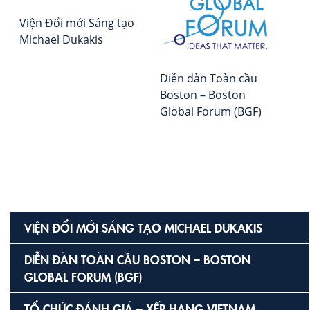
h
mở
Viện Đổi mới Sáng tạo
bà
ra
Michael Dukakis
kỷ
vi
ngu
Diễn đàn Toàn cầu
the
Boston – Boston
dõi
Global Forum (BGF)
sức
kho
liên
tục
VIỆN ĐỔI MỚI SÁNG TẠO MICHAEL DUKAKIS
DIỄN ĐÀN TOÀN CẦU BOSTON – BOSTON
GLOBAL FORUM (BGF)
TỔ CHỨC ĐÁNH GIÁ – XẾP HẠNG VIETNAM