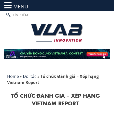
MENU
TÌM
Skip
KIẾM
to
CHO:
content
Home
»
Đối tác
»
Tổ chức Đánh giá – Xếp hạng
Vietnam Report
TỔ CHỨC ĐÁNH GIÁ – XẾP HẠNG
VIETNAM REPORT