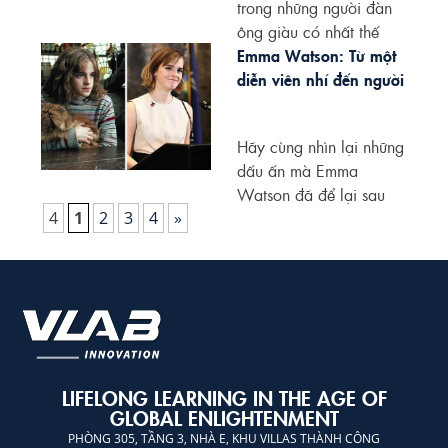
trong những người đàn
ông giàu có nhất thế
giới,...
Emma Watson: Từ một
diễn viên nhí đến người
mang sức ảnh hưởng
toàn cầu
Hãy cùng nhìn lại những
dấu ấn mà Emma
Watson đã để lại sau
4
1
2
3
4
»
những cố gắng...
LIFELONG LEARNING IN THE AGE OF
GLOBAL ENLIGHTENMENT
PHÒNG 305, TẦNG 3, NHÀ E, KHU VILLAS THÀNH CÔNG