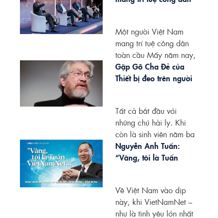
toàn cầu
Một người Việt Nam
mang trí tuệ công dân
toàn cầu Mấy năm nay,
một số...
Gặp Gỡ Cha Đẻ của
Thiết bị đeo trên người
Tất cả bắt đầu với
những chú hải ly. Khi
còn là sinh viên năm ba
của...
Nguyễn Anh Tuấn:
“Vâng, tôi là Tuấn
Vietnamnet”
Về Việt Nam vào dịp
này, khi VietNamNet –
như là tình yêu lớn nhất