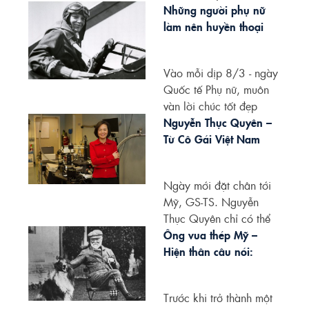
cuộc...
Những người phụ nữ
làm nên huyền thoại
Vào mỗi dịp 8/3 - ngày
Quốc tế Phụ nữ, muôn
vàn lời chúc tốt đẹp
được...
Nguyễn Thục Quyên –
Từ Cô Gái Việt Nam
Không Biết Tiếng Anh
Đến Nữ Khoa Học Gia
Ngày mới đặt chân tới
Lọt Top 1% Thế Giới Tại
Mỹ, GS-TS. Nguyễn
Mỹ
Thục Quyên chỉ có thể
bập bẹ vài...
Ông vua thép Mỹ –
Hiện thân câu nói:
“Hữu chí cánh thành”
Trước khi trở thành một