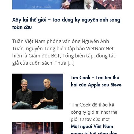
Xây lại thế giới – Tạo dựng kỷ nguyên ánh sáng
toàn cầu
Tuần Việt Nam phỏng vấn ông Nguyễn Anh
Tuấn, nguyên Tổng biên tập báo VietNamNet,
hiện là Giám đốc BGF, Tổng biên tập, đồng tác
giả của cuốn sách. Thưa […]
Tim Cook – Trái tim thứ
hai của Apple sau Steve
Job
Tim Cook đã thừa kế
công ty giá trị nhất thế
giới từ tay của một
trong...
Một người Việt Nam
mang trí tuệ công dân