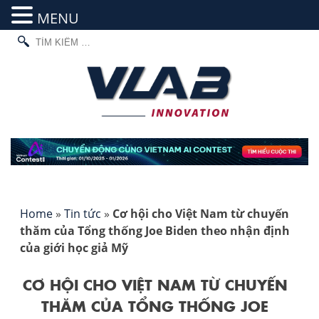
MENU
TÌM
Skip
KIẾM
to
CHO:
content
Home
»
Tin tức
»
Cơ hội cho Việt Nam từ chuyến
thăm của Tổng thống Joe Biden theo nhận định
của giới học giả Mỹ
CƠ HỘI CHO VIỆT NAM TỪ CHUYẾN
THĂM CỦA TỔNG THỐNG JOE