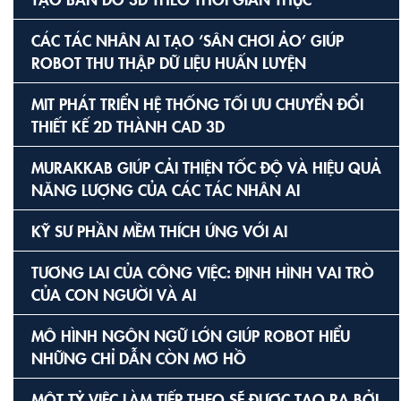
CÁC TÁC NHÂN AI TẠO ‘SÂN CHƠI ẢO’ GIÚP
ROBOT THU THẬP DỮ LIỆU HUẤN LUYỆN
MIT PHÁT TRIỂN HỆ THỐNG TỐI ƯU CHUYỂN ĐỔI
THIẾT KẾ 2D THÀNH CAD 3D
MURAKKAB GIÚP CẢI THIỆN TỐC ĐỘ VÀ HIỆU QUẢ
NĂNG LƯỢNG CỦA CÁC TÁC NHÂN AI
KỸ SƯ PHẦN MỀM THÍCH ỨNG VỚI AI
TƯƠNG LAI CỦA CÔNG VIỆC: ĐỊNH HÌNH VAI TRÒ
CỦA CON NGƯỜI VÀ AI
MÔ HÌNH NGÔN NGỮ LỚN GIÚP ROBOT HIỂU
NHỮNG CHỈ DẪN CÒN MƠ HỒ
MỘT TỶ VIỆC LÀM TIẾP THEO SẼ ĐƯỢC TẠO RA BỞI