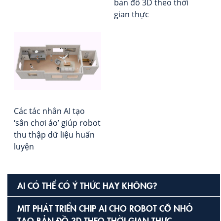
bản đồ 3D theo thời
gian thực
Các tác nhân AI tạo
‘sân chơi ảo’ giúp robot
thu thập dữ liệu huấn
luyện
AI CÓ THỂ CÓ Ý THỨC HAY KHÔNG?
MIT PHÁT TRIỂN CHIP AI CHO ROBOT CỠ NHỎ
TẠO BẢN ĐỒ 3D THEO THỜI GIAN THỰC