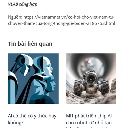
VLAB tổng hợp
Nguồn: https://vietnamnet.vn/co-hoi-cho-viet-nam-tu-
chuyen-tham-cua-tong-thong-joe-biden-2185753.html
Tin bài liên quan
Đi
AI
Tổ
có
chứ
h
thể
Đá
bà
có
giá
ý
–
vi
thứ
Xếp
hay
hạ
khô
Vie
Rep
AI có thể có ý thức hay
MIT phát triển chip AI
không?
cho robot cỡ nhỏ tạo