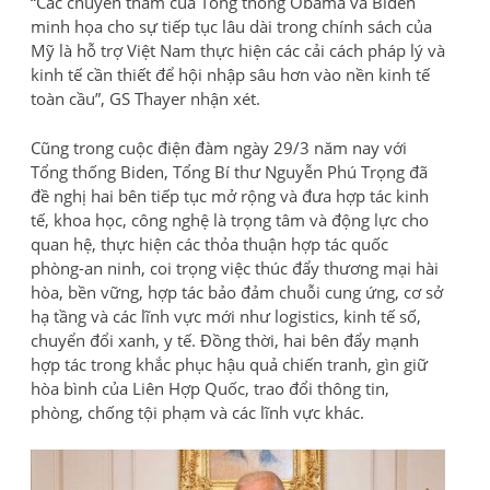
“Các chuyến thăm của Tổng thống Obama và Biden
minh họa cho sự tiếp tục lâu dài trong chính sách của
Mỹ là hỗ trợ Việt Nam thực hiện các cải cách pháp lý và
kinh tế cần thiết để hội nhập sâu hơn vào nền kinh tế
toàn cầu”, GS Thayer nhận xét.
Cũng trong cuộc điện đàm ngày 29/3 năm nay với
Tổng thống Biden, Tổng Bí thư Nguyễn Phú Trọng đã
đề nghị hai bên tiếp tục mở rộng và đưa hợp tác kinh
tế, khoa học, công nghệ là trọng tâm và động lực cho
quan hệ, thực hiện các thỏa thuận hợp tác quốc
phòng-an ninh, coi trọng việc thúc đẩy thương mại hài
hòa, bền vững, hợp tác bảo đảm chuỗi cung ứng, cơ sở
hạ tầng và các lĩnh vực mới như logistics, kinh tế số,
chuyển đổi xanh, y tế. Đồng thời, hai bên đẩy mạnh
hợp tác trong khắc phục hậu quả chiến tranh, gìn giữ
hòa bình của Liên Hợp Quốc, trao đổi thông tin,
phòng, chống tội phạm và các lĩnh vực khác.