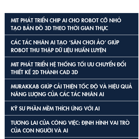
MIT PHÁT TRIỂN CHIP AI CHO ROBOT CỠ NHỎ
TẠO BẢN ĐỒ 3D THEO THỜI GIAN THỰC
CÁC TÁC NHÂN AI TẠO ‘SÂN CHƠI ẢO’ GIÚP
ROBOT THU THẬP DỮ LIỆU HUẤN LUYỆN
MIT PHÁT TRIỂN HỆ THỐNG TỐI ƯU CHUYỂN ĐỔI
THIẾT KẾ 2D THÀNH CAD 3D
MURAKKAB GIÚP CẢI THIỆN TỐC ĐỘ VÀ HIỆU QUẢ
NĂNG LƯỢNG CỦA CÁC TÁC NHÂN AI
KỸ SƯ PHẦN MỀM THÍCH ỨNG VỚI AI
TƯƠNG LAI CỦA CÔNG VIỆC: ĐỊNH HÌNH VAI TRÒ
CỦA CON NGƯỜI VÀ AI