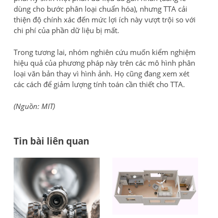
dùng cho bước phân loại chuẩn hóa), nhưng TTA cải
thiện độ chính xác đến mức lợi ích này vượt trội so với
chi phí của phần dữ liệu bị mất.
Trong tương lai, nhóm nghiên cứu muốn kiểm nghiệm
hiệu quả của phương pháp này trên các mô hình phân
loại văn bản thay vì hình ảnh. Họ cũng đang xem xét
các cách để giảm lượng tính toán cần thiết cho TTA.
(Nguồn: MIT)
Tin bài liên quan
Đi
Bea
Tổ
Pap
chứ
h
số
Đá
bà
5:
giá
Ai
–