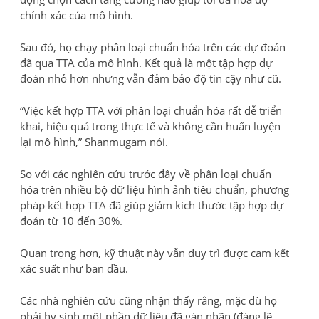
chính xác của mô hình.
Sau đó, họ chạy phân loại chuẩn hóa trên các dự đoán
đã qua TTA của mô hình. Kết quả là một tập hợp dự
đoán nhỏ hơn nhưng vẫn đảm bảo độ tin cậy như cũ.
“Việc kết hợp TTA với phân loại chuẩn hóa rất dễ triển
khai, hiệu quả trong thực tế và không cần huấn luyện
lại mô hình,” Shanmugam nói.
So với các nghiên cứu trước đây về phân loại chuẩn
hóa trên nhiều bộ dữ liệu hình ảnh tiêu chuẩn, phương
pháp kết hợp TTA đã giúp giảm kích thước tập hợp dự
đoán từ 10 đến 30%.
Quan trọng hơn, kỹ thuật này vẫn duy trì được cam kết
xác suất như ban đầu.
Các nhà nghiên cứu cũng nhận thấy rằng, mặc dù họ
phải hy sinh một phần dữ liệu đã gán nhãn (đáng lẽ