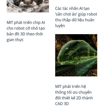
vi
đư
Xếp
Qu
hạ
Các tác nhân AI tạo
Chỉ
Vie
‘sân chơi ảo’ giúp robot
Huy
Rep
thu thập dữ liệu huấn
MIT phát triển chip AI
–
luyện
cho robot cỡ nhỏ tạo
Cu
bản đồ 3D theo thời
Kh
gian thực
Ho
Ké
về
Qu
Lực
tro
Kỷ
Ng
MIT phát triển hệ
AI
thống tối ưu chuyển
đổi thiết kế 2D thành
CAD 3D