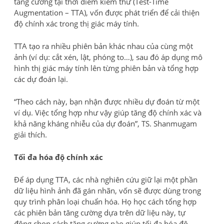
tăng cường tại thời điểm kiểm thử (Test-Time
Augmentation – TTA), vốn được phát triển để cải thiện
độ chính xác trong thị giác máy tính.
TTA tạo ra nhiều phiên bản khác nhau của cùng một
ảnh (ví dụ: cắt xén, lật, phóng to…), sau đó áp dụng mô
hình thị giác máy tính lên từng phiên bản và tổng hợp
các dự đoán lại.
“Theo cách này, bạn nhận được nhiều dự đoán từ một
ví dụ. Việc tổng hợp như vậy giúp tăng độ chính xác và
khả năng kháng nhiễu của dự đoán”, TS. Shanmugam
giải thích.
Tối đa hóa độ chính xác
Để áp dụng TTA, các nhà nghiên cứu giữ lại một phần
dữ liệu hình ảnh đã gán nhãn, vốn sẽ được dùng trong
quy trình phân loại chuẩn hóa. Họ học cách tổng hợp
các phiên bản tăng cường dựa trên dữ liệu này, tự
động chọn cách tăng cường nào giúp tối đa hóa độ