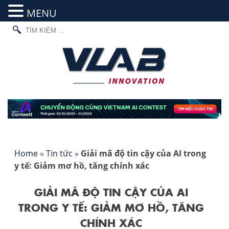
MENU
TÌM
Skip
KIẾM
to
CHO:
content
Home
»
Tin tức
»
Giải mã độ tin cậy của AI trong
y tế: Giảm mơ hồ, tăng chính xác
GIẢI MÃ ĐỘ TIN CẬY CỦA AI
TRONG Y TẾ: GIẢM MƠ HỒ, TĂNG
CHÍNH XÁC