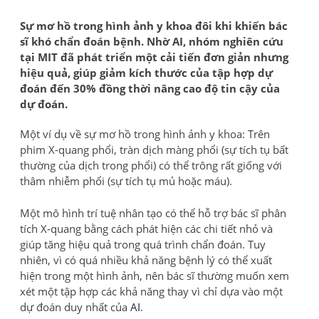
Sự mơ hồ trong hình ảnh y khoa đôi khi khiến bác
sĩ khó chẩn đoán bệnh. Nhờ AI, nhóm nghiên cứu
tại MIT đã phát triển một cải tiến đơn giản nhưng
hiệu quả, giúp giảm kích thước của tập hợp dự
đoán đến 30% đồng thời nâng cao độ tin cậy của
dự đoán.
Một ví dụ về sự mơ hồ trong hình ảnh y khoa: Trên
phim X-quang phổi, tràn dịch màng phổi (sự tích tụ bất
thường của dịch trong phổi) có thể trông rất giống với
thâm nhiễm phổi (sự tích tụ mủ hoặc máu).
Một mô hình trí tuệ nhân tạo có thể hỗ trợ bác sĩ phân
tích X-quang bằng cách phát hiện các chi tiết nhỏ và
giúp tăng hiệu quả trong quá trình chẩn đoán. Tuy
nhiên, vì có quá nhiều khả năng bệnh lý có thể xuất
hiện trong một hình ảnh, nên bác sĩ thường muốn xem
xét một tập hợp các khả năng thay vì chỉ dựa vào một
dự đoán duy nhất của
AI
.