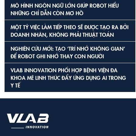
MÔ HÌNH NGÔN NGỮ LỚN GIÚP ROBOT HIỂU
NHỮNG CHỈ DẪN CÒN MƠ HỒ
MỘT TỶ VIỆC LÀM TIẾP THEO SẼ ĐƯỢC TẠO RA BỞI
DOANH NHÂN, KHÔNG PHẢI THUẬT TOÁN
NGHIÊN CỨU MỚI: TẠO ‘TRÍ NHỚ KHÔNG GIAN’
ĐỂ ROBOT GHI NHỚ THAY CON NGƯỜI
VLAB INNOVATION PHỐI HỢP BỆNH VIỆN ĐA
KHOA MÊ LINH THÚC ĐẨY ỨNG DỤNG AI TRONG
Y TẾ