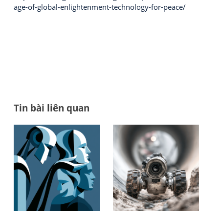
age-of-global-enlightenment-technology-for-peace/
Tin bài liên quan
Đi
AI
Tổ
có
chứ
h
thể
Đá
bà
có
giá
ý
–
vi
thứ
Xếp
hay
hạ
khô
Vie