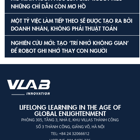
NHỮNG CHỈ DẪN CÒN MƠ HỒ
MỘT TỶ VIỆC LÀM TIẾP THEO SẼ ĐƯỢC TẠO RA BỞI
DOANH NHÂN, KHÔNG PHẢI THUẬT TOÁN
NGHIÊN CỨU MỚI: TẠO ‘TRÍ NHỚ KHÔNG GIAN’
ĐỂ ROBOT GHI NHỚ THAY CON NGƯỜI
LIFELONG LEARNING IN THE AGE OF
GLOBAL ENLIGHTENMENT
PHÒNG 305, TẦNG 3, NHÀ E, KHU VILLAS THÀNH CÔNG
SỐ 3 THÀNH CÔNG, GIẢNG VÕ, HÀ NỘI
TEL: +84 24 32066612