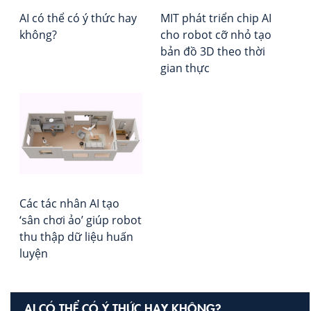
Rep
AI có thể có ý thức hay
MIT phát triển chip AI
không?
cho robot cỡ nhỏ tạo
bản đồ 3D theo thời
gian thực
Các tác nhân AI tạo
‘sân chơi ảo’ giúp robot
thu thập dữ liệu huấn
luyện
AI CÓ THỂ CÓ Ý THỨC HAY KHÔNG?