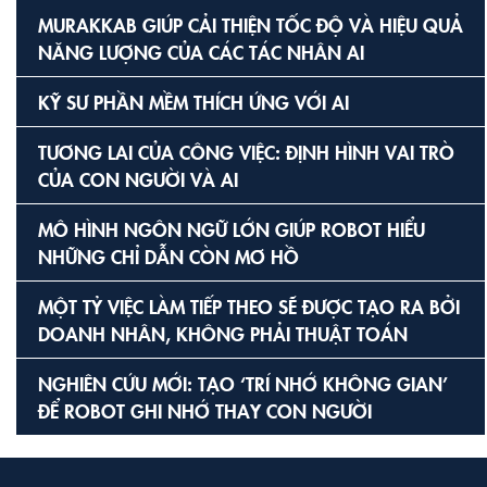
MURAKKAB GIÚP CẢI THIỆN TỐC ĐỘ VÀ HIỆU QUẢ
NĂNG LƯỢNG CỦA CÁC TÁC NHÂN AI
KỸ SƯ PHẦN MỀM THÍCH ỨNG VỚI AI
TƯƠNG LAI CỦA CÔNG VIỆC: ĐỊNH HÌNH VAI TRÒ
CỦA CON NGƯỜI VÀ AI
MÔ HÌNH NGÔN NGỮ LỚN GIÚP ROBOT HIỂU
NHỮNG CHỈ DẪN CÒN MƠ HỒ
MỘT TỶ VIỆC LÀM TIẾP THEO SẼ ĐƯỢC TẠO RA BỞI
DOANH NHÂN, KHÔNG PHẢI THUẬT TOÁN
NGHIÊN CỨU MỚI: TẠO ‘TRÍ NHỚ KHÔNG GIAN’
ĐỂ ROBOT GHI NHỚ THAY CON NGƯỜI