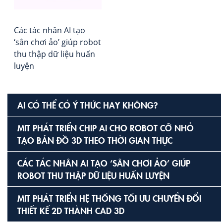
Các tác nhân AI tạo
‘sân chơi ảo’ giúp robot
thu thập dữ liệu huấn
luyện
AI CÓ THỂ CÓ Ý THỨC HAY KHÔNG?
MIT PHÁT TRIỂN CHIP AI CHO ROBOT CỠ NHỎ
TẠO BẢN ĐỒ 3D THEO THỜI GIAN THỰC
CÁC TÁC NHÂN AI TẠO ‘SÂN CHƠI ẢO’ GIÚP
ROBOT THU THẬP DỮ LIỆU HUẤN LUYỆN
MIT PHÁT TRIỂN HỆ THỐNG TỐI ƯU CHUYỂN ĐỔI
THIẾT KẾ 2D THÀNH CAD 3D