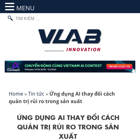
MENU
TÌM
Skip
KIẾM
to
CHO:
content
Home
»
Tin tức
»
Ứng dụng AI thay đổi cách
quản trị rủi ro trong sản xuất
ỨNG DỤNG AI THAY ĐỔI CÁCH
QUẢN TRỊ RỦI RO TRONG SẢN
XUẤT