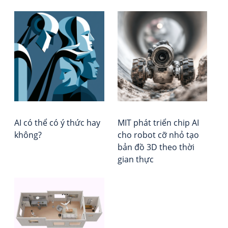
Đi
AI
Tổ
đa
chứ
h
mở
Đá
bà
ra
giá
kỷ
–
vi
ngu
Xếp
the
hạ
dõi
Vie
sức
Rep
AI có thể có ý thức hay
MIT phát triển chip AI
kho
không?
cho robot cỡ nhỏ tạo
liên
bản đồ 3D theo thời
tục
gian thực