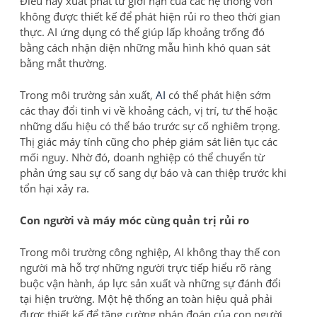
Điều này xuất phát từ giới hạn của các hệ thống vốn
không được thiết kế để phát hiện rủi ro theo thời gian
thực. AI ứng dụng có thể giúp lấp khoảng trống đó
bằng cách nhận diện những mẫu hình khó quan sát
bằng mắt thường.
Trong môi trường sản xuất,
AI
có thể phát hiện sớm
các thay đổi tinh vi về khoảng cách, vị trí, tư thế hoặc
những dấu hiệu có thể báo trước sự cố nghiêm trọng.
Thị giác máy tính cũng cho phép giám sát liên tục các
mối nguy. Nhờ đó, doanh nghiệp có thể chuyển từ
phản ứng sau sự cố sang dự báo và can thiệp trước khi
tổn hại xảy ra.
Con người và máy móc cùng quản trị rủi ro
Trong môi trường công nghiệp, AI không thay thế con
người mà hỗ trợ những người trực tiếp hiểu rõ ràng
buộc vận hành, áp lực sản xuất và những sự đánh đổi
tại hiện trường. Một hệ thống an toàn hiệu quả phải
được thiết kế để tăng cường phán đoán của con người,