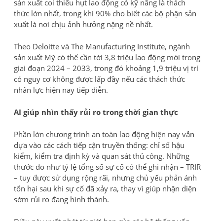
sản xuất coi thiếu hụt lao động có kỹ năng là thách
thức lớn nhất, trong khi 90% cho biết các bộ phận sản
xuất là nơi chịu ảnh hưởng nặng nề nhất.
Theo Deloitte và The Manufacturing Institute, ngành
sản xuất Mỹ có thể cần tới 3,8 triệu lao động mới trong
giai đoạn 2024 – 2033, trong đó khoảng 1,9 triệu vị trí
có nguy cơ không được lấp đầy nếu các thách thức
nhân lực hiện nay tiếp diễn.
AI giúp nhìn thấy rủi ro trong thời gian thực
Phần lớn chương trình an toàn lao động hiện nay vẫn
dựa vào các cách tiếp cận truyền thống: chỉ số hậu
kiểm, kiểm tra định kỳ và quan sát thủ công. Những
thước đo như tỷ lệ tổng số sự cố có thể ghi nhận – TRIR
– tuy được sử dụng rộng rãi, nhưng chủ yếu phản ánh
tổn hại sau khi sự cố đã xảy ra, thay vì giúp nhận diện
sớm rủi ro đang hình thành.