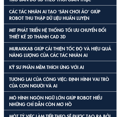
CÁC TÁC NHÂN AI TẠO ‘SÂN CHƠI ẢO’ GIÚP
ROBOT THU THẬP DỮ LIỆU HUẤN LUYỆN
MIT PHÁT TRIỂN HỆ THỐNG TỐI ƯU CHUYỂN ĐỔI
THIẾT KẾ 2D THÀNH CAD 3D
MURAKKAB GIÚP CẢI THIỆN TỐC ĐỘ VÀ HIỆU QUẢ
NĂNG LƯỢNG CỦA CÁC TÁC NHÂN AI
KỸ SƯ PHẦN MỀM THÍCH ỨNG VỚI AI
TƯƠNG LAI CỦA CÔNG VIỆC: ĐỊNH HÌNH VAI TRÒ
CỦA CON NGƯỜI VÀ AI
MÔ HÌNH NGÔN NGỮ LỚN GIÚP ROBOT HIỂU
NHỮNG CHỈ DẪN CÒN MƠ HỒ
MỘT TỶ VIỆC LÀM TIẾP THEO SẼ ĐƯỢC TẠO RA BỞI