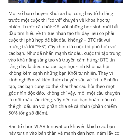
Một số bạn chuyên Khối xã hội cũng bày tỏ lo lắng
trước một cuộc thi “có vẻ” chuyên về khoa học tự
nhiên. Trước câu hỏi: Đối với những học sinh mới bắt
đầu tìm hiểu về trí tuệ nhân tạo thì đây liệu có phải
cuộc thi phù hợp để bắt đầu không? – BTC rất vui
mừng trả lời “YES”, đây chính là cuộc thi phù hợp với
các bạn. Như đã nhấn mạnh từ đầu, cuộc thi tập trung
vào khả năng sáng tạo và truyền cảm hứng; BTC tin
rằng đây là điều mà các bạn học sinh Khối xã hội
không kém cạnh những bạn Khối tự nhiên. Thay vì
kinh nghiệm và kiến thức chuyên sâu về Trí tuệ nhân
tạo, các bạn cũng có thể khai thác câu hỏi theo một
góc nhìn độc đáo, không chỉ vậy, mỗi một câu chuyện
là một màu sắc riêng, vậy nên các bạn hoàn toàn có
thể ghi dấu ấn với phần chia sẻ cá nhân (phần chiếm
50% tổng số điểm).
Ban tổ chức VLAB Innovation khuyến khích các bạn
hãy tự tin vào bản thân và mạnh dạn hơn, nắm lấy cơ