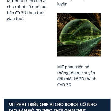
MIT phát triển chip AI
tạo
luyện
cho robot cỡ nhỏ tạo
bả
bản đồ 3D theo thời
đồ
gian thực
3D
the
thờ
gia
thự
MIT phát triển hệ
thống tối ưu chuyển
đổi thiết kế 2D thành
CAD 3D
MIT PHÁT TRIỂN CHIP AI CHO ROBOT CỠ NHỎ
TẠO BẢN ĐỒ 3D THEO THỜI GIAN THỰC