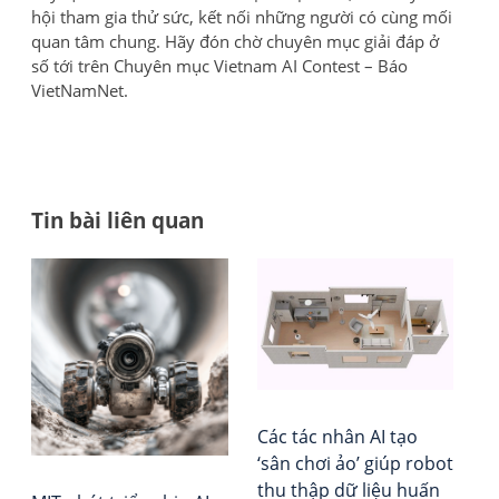
hội tham gia thử sức, kết nối những người có cùng mối
quan tâm chung. Hãy đón chờ chuyên mục giải đáp ở
số tới trên Chuyên mục Vietnam AI Contest – Báo
VietNamNet.
Tin bài liên quan
Đi
MIT
Tổ
phá
chứ
h
tri
Đá
bà
chi
giá
AI
–
vi
cho
Xếp
rob
hạ
Các tác nhân AI tạo
cỡ
Vie
‘sân chơi ảo’ giúp robot
nh
Rep
thu thập dữ liệu huấn