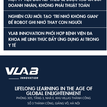
DOANH NHÂN, KHÔNG PHẢI THUẬT TOÁN
NGHIÊN CỨU MỚI: TẠO ‘TRÍ NHỚ KHÔNG GIAN’
ĐỂ ROBOT GHI NHỚ THAY CON NGƯỜI
VLAB INNOVATION PHỐI HỢP BỆNH VIỆN ĐA
KHOA MÊ LINH THÚC ĐẨY ỨNG DỤNG AI TRONG
Y TẾ
LIFELONG LEARNING IN THE AGE OF
GLOBAL ENLIGHTENMENT
PHÒNG 305, TẦNG 3, NHÀ E, KHU VILLAS THÀNH CÔNG
SỐ 3 THÀNH CÔNG, GIẢNG VÕ, HÀ NỘI