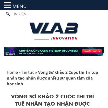
MENU
TÌM
Skip
KIẾM
to
CHO:
content
Home
»
Tin tức
»
Vòng Sơ khảo 2 Cuộc thi Trí tuệ
nhân tạo nhận được nhiều sự quan tâm của
học sinh
VÒNG SƠ KHẢO 2 CUỘC THI TRÍ
TUỆ NHÂN TẠO NHẬN ĐƯỢC