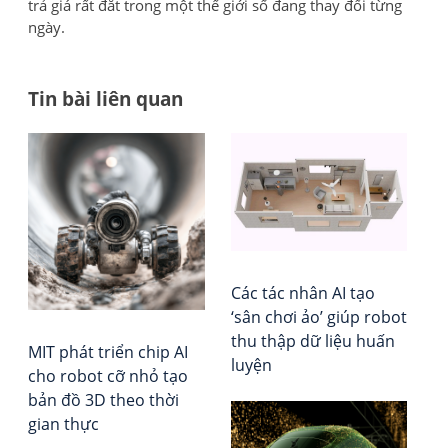
trả giá rất đắt trong một thế giới số đang thay đổi từng
ngày.
Tin bài liên quan
Đi
Bea
Tổ
Pap
chứ
h
số
Đá
bà
5:
giá
Ai
–
vi
đư
Xếp
Qu
hạ
Các tác nhân AI tạo
Chỉ
Vie
‘sân chơi ảo’ giúp robot
Huy
Rep
thu thập dữ liệu huấn
MIT phát triển chip AI
–
luyện
cho robot cỡ nhỏ tạo
Cu
bản đồ 3D theo thời
Kh
gian thực
Ho