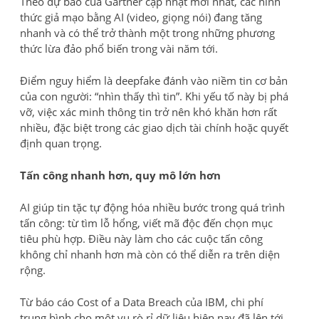
Theo dự báo của Gartner cập nhật mới nhất, các hình
thức giả mạo bằng AI (video, giọng nói) đang tăng
nhanh và có thể trở thành một trong những phương
thức lừa đảo phổ biến trong vài năm tới.
Điểm nguy hiểm là deepfake đánh vào niềm tin cơ bản
của con người: “nhìn thấy thì tin”. Khi yếu tố này bị phá
vỡ, việc xác minh thông tin trở nên khó khăn hơn rất
nhiều, đặc biệt trong các giao dịch tài chính hoặc quyết
định quan trọng.
Tấn công nhanh hơn, quy mô lớn hơn
AI giúp tin tặc tự động hóa nhiều bước trong quá trình
tấn công: từ tìm lỗ hổng, viết mã độc đến chọn mục
tiêu phù hợp. Điều này làm cho các cuộc tấn công
không chỉ nhanh hơn mà còn có thể diễn ra trên diện
rộng.
Từ báo cáo Cost of a Data Breach của IBM, chi phí
trung bình cho một vụ rò rỉ dữ liệu hiện nay đã lên tới