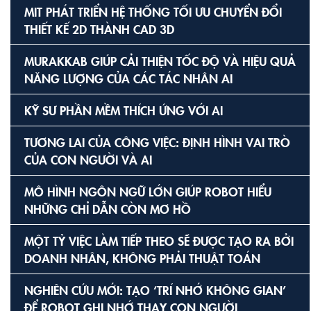
MIT PHÁT TRIỂN HỆ THỐNG TỐI ƯU CHUYỂN ĐỔI
THIẾT KẾ 2D THÀNH CAD 3D
MURAKKAB GIÚP CẢI THIỆN TỐC ĐỘ VÀ HIỆU QUẢ
NĂNG LƯỢNG CỦA CÁC TÁC NHÂN AI
KỸ SƯ PHẦN MỀM THÍCH ỨNG VỚI AI
TƯƠNG LAI CỦA CÔNG VIỆC: ĐỊNH HÌNH VAI TRÒ
CỦA CON NGƯỜI VÀ AI
MÔ HÌNH NGÔN NGỮ LỚN GIÚP ROBOT HIỂU
NHỮNG CHỈ DẪN CÒN MƠ HỒ
MỘT TỶ VIỆC LÀM TIẾP THEO SẼ ĐƯỢC TẠO RA BỞI
DOANH NHÂN, KHÔNG PHẢI THUẬT TOÁN
NGHIÊN CỨU MỚI: TẠO ‘TRÍ NHỚ KHÔNG GIAN’
ĐỂ ROBOT GHI NHỚ THAY CON NGƯỜI