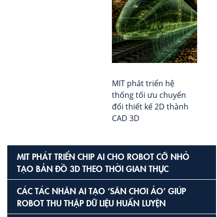
Ké
về
Qu
Lực
tro
Kỷ
Ng
MIT phát triển hệ
AI
thống tối ưu chuyển
đổi thiết kế 2D thành
CAD 3D
MIT PHÁT TRIỂN CHIP AI CHO ROBOT CỠ NHỎ
TẠO BẢN ĐỒ 3D THEO THỜI GIAN THỰC
CÁC TÁC NHÂN AI TẠO ‘SÂN CHƠI ẢO’ GIÚP
ROBOT THU THẬP DỮ LIỆU HUẤN LUYỆN