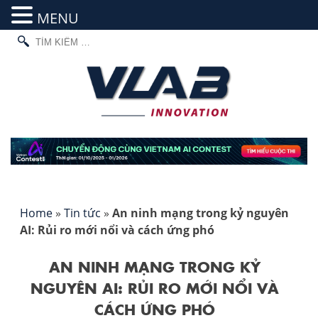
MENU
TÌM
Skip
KIẾM
to
CHO:
content
Home
»
Tin tức
»
An ninh mạng trong kỷ nguyên
AI: Rủi ro mới nổi và cách ứng phó
AN NINH MẠNG TRONG KỶ
NGUYÊN AI: RỦI RO MỚI NỔI VÀ
CÁCH ỨNG PHÓ