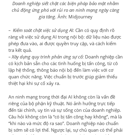
Doanh nghiệp siết chặt các biện pháp bảo mật nhằm
chủ động ứng phó với rủi ro an ninh mạng ngày càng
gia tăng
. Ảnh: Midjourney
– Kiểm soát chặt việc sử dụng AI:
Cần có quy định rõ
ràng về việc sử dụng AI trong nội bộ: dữ liệu nào được
phép đưa vào, ai được quyền truy cập, và cách kiểm
tra kết quả.
– Xây dựng quy trình phản ứng sự cố:
Doanh nghiệp cần
có kịch bản sẵn cho các tình huống bị tấn công, từ cô
lập hệ thống, thông báo nội bộ đến làm việc với cơ
quan chức năng. Việc chuẩn bị trước giúp giảm thiểu
thiệt hại khi sự cố xảy ra.
An ninh mạng trong thời đại AI không còn là vấn đề
riêng của bộ phận kỹ thuật. Nó ảnh hưởng trực tiếp
đến tài chính, uy tín và sự sống còn của doanh nghiệp.
Câu hỏi không còn là “có bị tấn công hay không”, mà là
“khi nào và mức độ ra sao”. Doanh nghiệp nào chuẩn
bị sớm sẽ có lợi thế. Ngược lại, sự chủ quan có thể phải