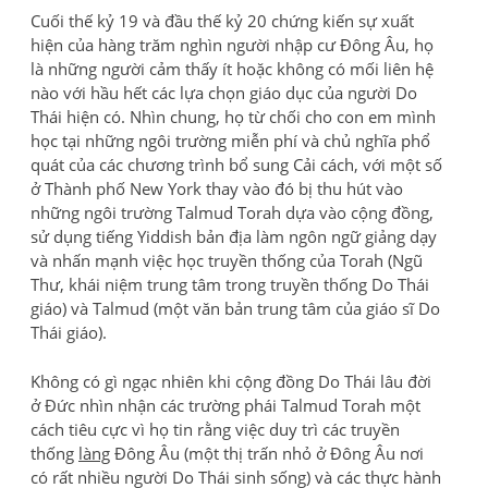
Cuối thế kỷ 19 và đầu thế kỷ 20 chứng kiến sự xuất
hiện của hàng trăm nghìn người nhập cư Đông Âu, họ
là những người cảm thấy ít hoặc không có mối liên hệ
nào với hầu hết các lựa chọn giáo dục của người Do
Thái hiện có. Nhìn chung, họ từ chối cho con em mình
học tại những ngôi trường miễn phí và chủ nghĩa phổ
quát của các chương trình bổ sung Cải cách, với một số
ở Thành phố New York thay vào đó bị thu hút vào
những ngôi trường Talmud Torah dựa vào cộng đồng,
sử dụng tiếng Yiddish bản địa làm ngôn ngữ giảng dạy
và nhấn mạnh việc học truyền thống của Torah (Ngũ
Thư, khái niệm trung tâm trong truyền thống Do Thái
giáo) và Talmud (một văn bản trung tâm của giáo sĩ Do
Thái giáo).
Không có gì ngạc nhiên khi cộng đồng Do Thái lâu đời
ở Đức nhìn nhận các trường phái Talmud Torah một
cách tiêu cực vì họ tin rằng việc duy trì các truyền
thống
làng
Đông Âu (một thị trấn nhỏ ở Đông Âu nơi
có rất nhiều người Do Thái sinh sống) và các thực hành