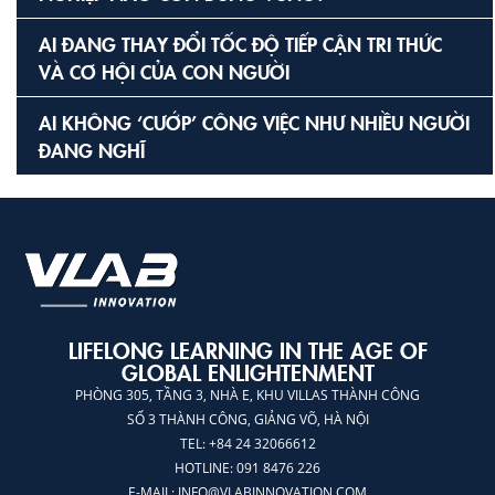
AI ĐANG THAY ĐỔI TỐC ĐỘ TIẾP CẬN TRI THỨC
VÀ CƠ HỘI CỦA CON NGƯỜI
AI KHÔNG ‘CƯỚP’ CÔNG VIỆC NHƯ NHIỀU NGƯỜI
ĐANG NGHĨ
LIFELONG LEARNING IN THE AGE OF
GLOBAL ENLIGHTENMENT
PHÒNG 305, TẦNG 3, NHÀ E, KHU VILLAS THÀNH CÔNG
SỐ 3 THÀNH CÔNG, GIẢNG VÕ, HÀ NỘI
TEL: +84 24 32066612
HOTLINE: 091 8476 226
E-MAIL:
INFO@VLABINNOVATION.COM