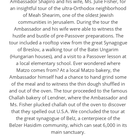
Ambassador Shapiro and his wife, Ms. Julie Fisher, for
an insightful tour of the ultra-Orthodox neighborhood
of Meah Shearim, one of the oldest Jewish
communities in Jerusalem. During the tour the
Ambassador and his wife were able to witness the
hustle and bustle of pre-Passover preparations. The
tour included a rooftop view from the great Synagogue
of Breslov, a walking tour of the Batei Ungarim
(Hungarian houses), and a visit to a Passover lesson at
a local elementary school. Ever wondered where
Matzo comes from? At a local Matzo bakery, the
Ambassador himself had a chance to hand grind some
of the meal and to witness the thin dough shuffled in
and out of the oven. The tour proceeded to the famous
Challah bakery of Lendner, where the Ambassador and
Ms. Fisher plucked challah out of the oven to discover
that they spelled out U.S.A. We concluded the tour at
the great synagogue of Belz, a centerpiece of the
Belzer Hasidim community, which can seat 6,000 in its
main sanctuary.