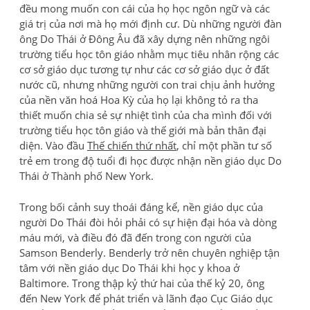
đều mong muốn con cái của họ học ngôn ngữ và các
giá trị của nơi mà họ mới định cư. Dù những người đàn
ông Do Thái ở Đông Âu đã xây dựng nên những ngôi
trường tiểu học tôn giáo nhằm mục tiêu nhân rộng các
cơ sở giáo dục tương tự như các cơ sở giáo dục ở đất
nước cũ, nhưng những người con trai chịu ảnh hưởng
của nền văn hoá Hoa Kỳ của họ lại không tỏ ra tha
thiết muốn chia sẻ sự nhiệt tình của cha mình đối với
trường tiểu học tôn giáo và thế giới mà bản thân đại
diện. Vào đầu
Thế chiến thứ nhất
, chỉ một phần tư số
trẻ em trong độ tuổi đi học được nhận nền giáo dục Do
Thái ở Thành phố New York.
Trong bối cảnh suy thoái đáng kể, nền giáo dục của
người Do Thái đòi hỏi phải có sự hiện đại hóa và dòng
máu mới, và điều đó đã đến trong con người của
Samson Benderly. Benderly trở nên chuyên nghiệp tận
tâm với nền giáo dục Do Thái khi học y khoa ở
Baltimore. Trong thập kỷ thứ hai của thế kỷ 20, ông
đến New York để phát triển và lãnh đạo Cục Giáo dục