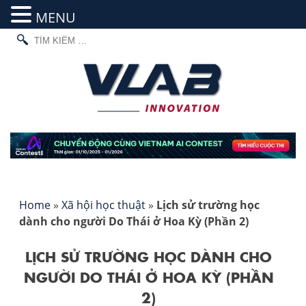
MENU
TÌM
Skip
KIẾM
to
CHO:
content
Home
»
Xã hội học thuật
»
Lịch sử trường học
dành cho người Do Thái ở Hoa Kỳ (Phần 2)
LỊCH SỬ TRƯỜNG HỌC DÀNH CHO
NGƯỜI DO THÁI Ở HOA KỲ (PHẦN
2)