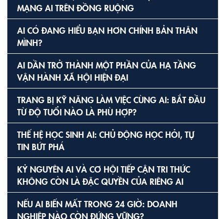
MẠNG AI TRÊN ĐỒNG RUỘNG
AI CÓ ĐANG HIỂU BẠN HƠN CHÍNH BẢN THÂN
MÌNH?
AI DẦN TRỞ THÀNH MỘT PHẦN CỦA HẠ TẦNG
VẬN HÀNH XÃ HỘI HIỆN ĐẠI
TRANG BỊ KỸ NĂNG LÀM VIỆC CÙNG AI: BẮT ĐẦU
TỪ ĐỘ TUỔI NÀO LÀ PHÙ HỢP?
THẾ HỆ HỌC SINH AI: CHỦ ĐỘNG HỌC HỎI, TỰ
TIN BỨT PHÁ
KỶ NGUYÊN AI VÀ CƠ HỘI TIẾP CẬN TRI THỨC
KHÔNG CÒN LÀ ĐẶC QUYỀN CỦA RIÊNG AI
NẾU AI BIẾN MẤT TRONG 24 GIỜ: DOANH
NGHIỆP NÀO CÒN ĐỨNG VỮNG?