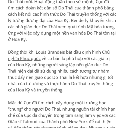
Do Thái mới. Hoạt động tuân theo sứ mệnh, Cục đã
tìm cách đoàn kết dân số Do Thái của thành phố bằng
cách kết nối các hình thức Do Thái truyền thống với các
lý tưởng đương đại của Hoa Kỳ. Benderly khuyến khích
các nhà giáo dục Do Thái xem quá trình Mỹ hóa tương
ứng với việc xây dựng một nền văn hóa Do Thái tồn tại
ở Hoa Kỳ.
Đồng thời khi
Louis Brandeis
bắt đầu định hình
Chủ
nghĩa Phục quốc
về cơ bản là phù hợp với các giá trị
của Hoa Kỳ, những người sáng lập nền giáo dục Do
Thái hiện đại đã sử dụng nhiều cách tương tự nhằm
thúc đẩy nền giáo dục Do Thái là kết hợp những gì tốt
nhất của tư tưởng và thực hành Do Thái truyền thống
của Hoa Kỳ và truyền thống.
Mặc dù Cục đã tìm cách xây dựng một trường học
“chung” cho người Do Thái, nhưng nguồn tài chính hạn
chế của Cục đã chuyển trọng tâm sang làm việc với các
Giáo sĩ Talmud của Thành phố New York để cải thiện
và tiếp thêm các chương trình giảng dạy. Nhưng sự gia