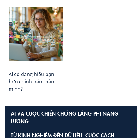
Ho
Ké
về
Qu
Lực
tro
Kỷ
Ng
AI
AI có đang hiểu bạn
hơn chính bản thân
mình?
AI VÀ CUỘC CHIẾN CHỐNG LÃNG PHÍ NĂNG
LƯỢNG
TỪ KINH NGHIỆM ĐẾN DỮ LIỆU: CUỘC CÁCH