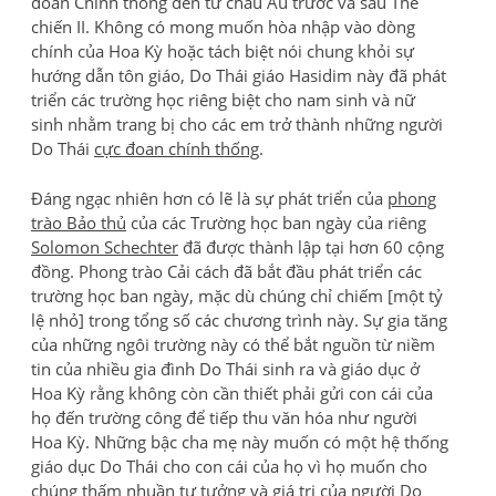
đoan Chính thống đến từ châu Âu trước và sau Thế
chiến II. Không có mong muốn hòa nhập vào dòng
chính của Hoa Kỳ hoặc tách biệt nói chung khỏi sự
hướng dẫn tôn giáo, Do Thái giáo Hasidim này đã phát
triển các trường học riêng biệt cho nam sinh và nữ
sinh nhằm trang bị cho các em trở thành những người
Do Thái
cực đoan chính thống
.
Đáng ngạc nhiên hơn có lẽ là sự phát triển của
phong
trào Bảo thủ
của các Trường học ban ngày của riêng
Solomon Schechter
đã được thành lập tại hơn 60 cộng
đồng. Phong trào Cải cách đã bắt đầu phát triển các
trường học ban ngày, mặc dù chúng chỉ chiếm [một tỷ
lệ nhỏ] trong tổng số các chương trình này. Sự gia tăng
của những ngôi trường này có thể bắt nguồn từ niềm
tin của nhiều gia đình Do Thái sinh ra và giáo dục ở
Hoa Kỳ rằng không còn cần thiết phải gửi con cái của
họ đến trường công để tiếp thu văn hóa như người
Hoa Kỳ. Những bậc cha mẹ này muốn có một hệ thống
giáo dục Do Thái cho con cái của họ vì họ muốn cho
chúng thấm nhuần tư tưởng và giá trị của người Do