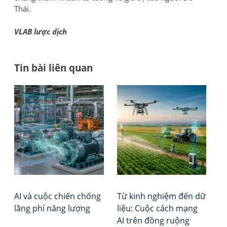
Thái.
VLAB lược dịch
Tin bài liên quan
Đi
Bea
Tổ
Pap
chứ
h
số
Đá
bà
5:
giá
Ai
–
vi
đư
Xếp
Qu
hạ
Chỉ
Vie
Huy
Rep
AI và cuộc chiến chống
Từ kinh nghiệm đến dữ
–
lãng phí năng lượng
liệu: Cuộc cách mạng
Cu
AI trên đồng ruộng
Kh