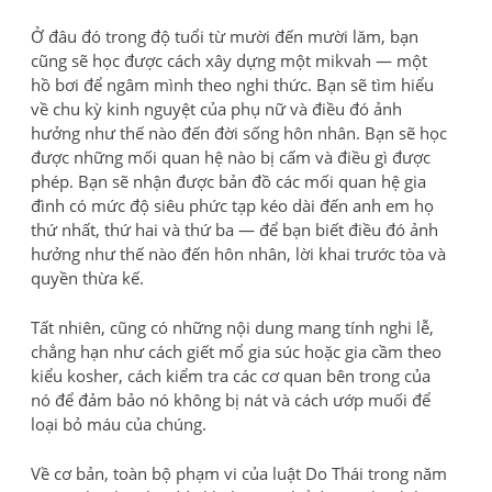
Ở đâu đó trong độ tuổi từ mười đến mười lăm, bạn
cũng sẽ học được cách xây dựng một mikvah — một
hồ bơi để ngâm mình theo nghi thức. Bạn sẽ tìm hiểu
về chu kỳ kinh nguyệt của phụ nữ và điều đó ảnh
hưởng như thế nào đến đời sống hôn nhân. Bạn sẽ học
được những mối quan hệ nào bị cấm và điều gì được
phép. Bạn sẽ nhận được bản đồ các mối quan hệ gia
đình có mức độ siêu phức tạp kéo dài đến anh em họ
thứ nhất, thứ hai và thứ ba — để bạn biết điều đó ảnh
hưởng như thế nào đến hôn nhân, lời khai trước tòa và
quyền thừa kế.
Tất nhiên, cũng có những nội dung mang tính nghi lễ,
chẳng hạn như cách giết mổ gia súc hoặc gia cầm theo
kiểu kosher, cách kiểm tra các cơ quan bên trong của
nó để đảm bảo nó không bị nát và cách ướp muối để
loại bỏ máu của chúng.
Về cơ bản, toàn bộ phạm vi của luật Do Thái trong năm