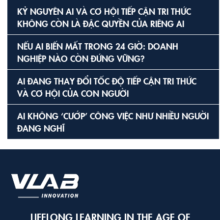
KỶ NGUYÊN AI VÀ CƠ HỘI TIẾP CẬN TRI THỨC
KHÔNG CÒN LÀ ĐẶC QUYỀN CỦA RIÊNG AI
NẾU AI BIẾN MẤT TRONG 24 GIỜ: DOANH
NGHIỆP NÀO CÒN ĐỨNG VỮNG?
AI ĐANG THAY ĐỔI TỐC ĐỘ TIẾP CẬN TRI THỨC
VÀ CƠ HỘI CỦA CON NGƯỜI
AI KHÔNG ‘CƯỚP’ CÔNG VIỆC NHƯ NHIỀU NGƯỜI
ĐANG NGHĨ
LIFELONG LEARNING IN THE AGE OF