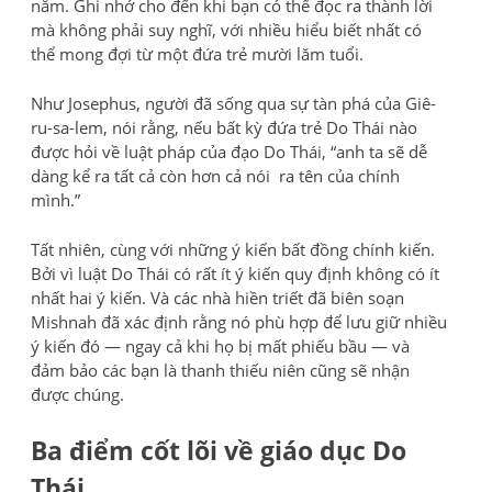
năm. Ghi nhớ cho đến khi bạn có thể đọc ra thành lời
mà không phải suy nghĩ, với nhiều hiểu biết nhất có
thể mong đợi từ một đứa trẻ mười lăm tuổi.
Như Josephus, người đã sống qua sự tàn phá của Giê-
ru-sa-lem, nói rằng, nếu bất kỳ đứa trẻ Do Thái nào
được hỏi về luật pháp của đạo Do Thái, “anh ta sẽ dễ
dàng kể ra tất cả còn hơn cả nói ra tên của chính
mình.”
Tất nhiên, cùng với những ý kiến ​​bất đồng chính kiến.
Bởi vì luật Do Thái có rất ít ý kiến ​​quy định không có ít
nhất hai ý kiến. Và các nhà hiền triết đã biên soạn
Mishnah đã xác định rằng nó phù hợp để lưu giữ nhiều
ý kiến ​​đó — ngay cả khi họ bị mất phiếu bầu — và
đảm bảo các bạn là thanh thiếu niên cũng sẽ nhận
được chúng.
Ba điểm cốt lõi về giáo dục Do
Thái