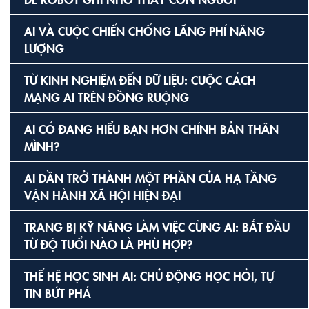
AI VÀ CUỘC CHIẾN CHỐNG LÃNG PHÍ NĂNG
LƯỢNG
TỪ KINH NGHIỆM ĐẾN DỮ LIỆU: CUỘC CÁCH
MẠNG AI TRÊN ĐỒNG RUỘNG
AI CÓ ĐANG HIỂU BẠN HƠN CHÍNH BẢN THÂN
MÌNH?
AI DẦN TRỞ THÀNH MỘT PHẦN CỦA HẠ TẦNG
VẬN HÀNH XÃ HỘI HIỆN ĐẠI
TRANG BỊ KỸ NĂNG LÀM VIỆC CÙNG AI: BẮT ĐẦU
TỪ ĐỘ TUỔI NÀO LÀ PHÙ HỢP?
THẾ HỆ HỌC SINH AI: CHỦ ĐỘNG HỌC HỎI, TỰ
TIN BỨT PHÁ