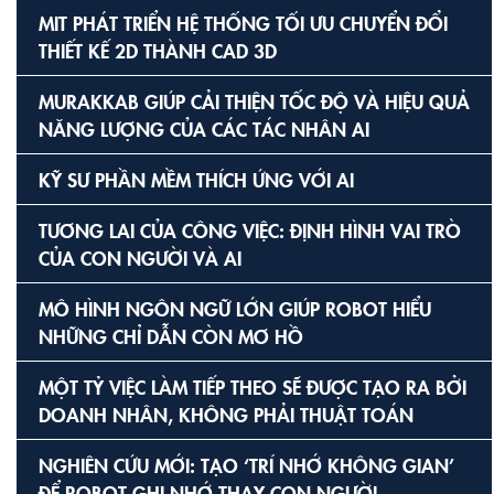
MIT PHÁT TRIỂN HỆ THỐNG TỐI ƯU CHUYỂN ĐỔI
THIẾT KẾ 2D THÀNH CAD 3D
MURAKKAB GIÚP CẢI THIỆN TỐC ĐỘ VÀ HIỆU QUẢ
NĂNG LƯỢNG CỦA CÁC TÁC NHÂN AI
KỸ SƯ PHẦN MỀM THÍCH ỨNG VỚI AI
TƯƠNG LAI CỦA CÔNG VIỆC: ĐỊNH HÌNH VAI TRÒ
CỦA CON NGƯỜI VÀ AI
MÔ HÌNH NGÔN NGỮ LỚN GIÚP ROBOT HIỂU
NHỮNG CHỈ DẪN CÒN MƠ HỒ
MỘT TỶ VIỆC LÀM TIẾP THEO SẼ ĐƯỢC TẠO RA BỞI
DOANH NHÂN, KHÔNG PHẢI THUẬT TOÁN
NGHIÊN CỨU MỚI: TẠO ‘TRÍ NHỚ KHÔNG GIAN’
ĐỂ ROBOT GHI NHỚ THAY CON NGƯỜI