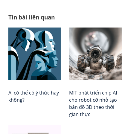
Tin bài liên quan
Đi
AI
Tổ
có
chứ
h
thể
Đá
bà
có
giá
ý
–
vi
thứ
Xếp
hay
hạ
khô
Vie
Rep
AI có thể có ý thức hay
MIT phát triển chip AI
không?
cho robot cỡ nhỏ tạo
bản đồ 3D theo thời
gian thực