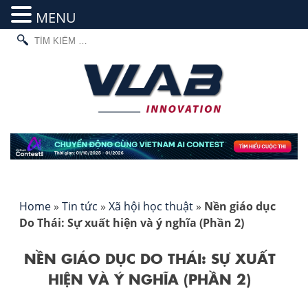
MENU
TÌM
Skip
KIẾM
to
CHO:
content
Home
»
Tin tức
»
Xã hội học thuật
»
Nền giáo dục
Do Thái: Sự xuất hiện và ý nghĩa (Phần 2)
NỀN GIÁO DỤC DO THÁI: SỰ XUẤT
HIỆN VÀ Ý NGHĨA (PHẦN 2)