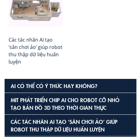
Các tác nhân AI tạo
‘sân chơi ảo’ giúp robot
thu thập dữ liệu huấn
luyện
AI CÓ THỂ CÓ Ý THỨC HAY KHÔNG?
MIT PHÁT TRIỂN CHIP AI CHO ROBOT CỠ NHỎ
TẠO BẢN ĐỒ 3D THEO THỜI GIAN THỰC
CÁC TÁC NHÂN AI TẠO ‘SÂN CHƠI ẢO’ GIÚP
ROBOT THU THẬP DỮ LIỆU HUẤN LUYỆN