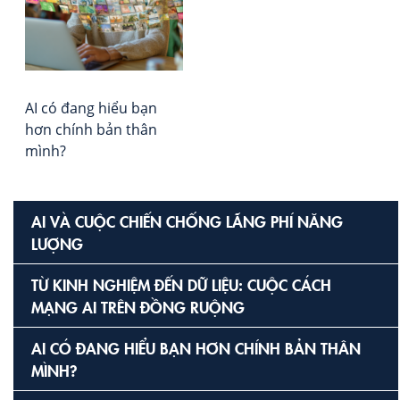
AI có đang hiểu bạn
hơn chính bản thân
mình?
AI VÀ CUỘC CHIẾN CHỐNG LÃNG PHÍ NĂNG
LƯỢNG
TỪ KINH NGHIỆM ĐẾN DỮ LIỆU: CUỘC CÁCH
MẠNG AI TRÊN ĐỒNG RUỘNG
AI CÓ ĐANG HIỂU BẠN HƠN CHÍNH BẢN THÂN
MÌNH?