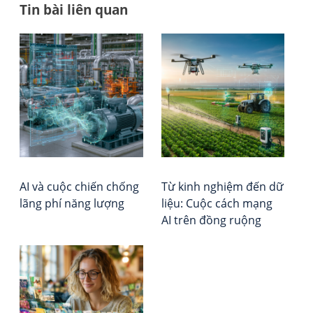
Tin bài liên quan
Đi
AI
Tổ
có
chứ
h
thể
Đá
bà
có
giá
ý
–
vi
thứ
Xếp
hay
hạ
khô
Vie
Rep
AI và cuộc chiến chống
Từ kinh nghiệm đến dữ
lãng phí năng lượng
liệu: Cuộc cách mạng
AI trên đồng ruộng