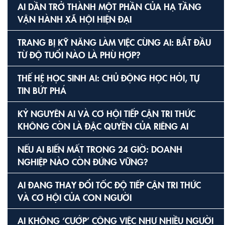
AI DẦN TRỞ THÀNH MỘT PHẦN CỦA HẠ TẦNG
VẬN HÀNH XÃ HỘI HIỆN ĐẠI
TRANG BỊ KỸ NĂNG LÀM VIỆC CÙNG AI: BẮT ĐẦU
TỪ ĐỘ TUỔI NÀO LÀ PHÙ HỢP?
THẾ HỆ HỌC SINH AI: CHỦ ĐỘNG HỌC HỎI, TỰ
TIN BỨT PHÁ
KỶ NGUYÊN AI VÀ CƠ HỘI TIẾP CẬN TRI THỨC
KHÔNG CÒN LÀ ĐẶC QUYỀN CỦA RIÊNG AI
NẾU AI BIẾN MẤT TRONG 24 GIỜ: DOANH
NGHIỆP NÀO CÒN ĐỨNG VỮNG?
AI ĐANG THAY ĐỔI TỐC ĐỘ TIẾP CẬN TRI THỨC
VÀ CƠ HỘI CỦA CON NGƯỜI
AI KHÔNG ‘CƯỚP’ CÔNG VIỆC NHƯ NHIỀU NGƯỜI