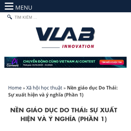
MENU
TÌM
Skip
KIẾM
to
CHO:
content
Home
»
Xã hội học thuật
»
Nền giáo dục Do Thái:
Sự xuất hiện và ý nghĩa (Phần 1)
NỀN GIÁO DỤC DO THÁI: SỰ XUẤT
HIỆN VÀ Ý NGHĨA (PHẦN 1)