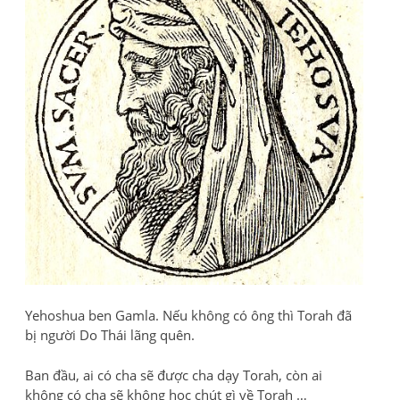
Yehoshua ben Gamla. Nếu không có ông thì Torah đã
bị người Do Thái lãng quên.
Ban đầu, ai có cha sẽ được cha dạy Torah, còn ai
không có cha sẽ không học chút gì về Torah …