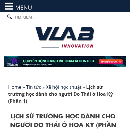
MENU
TÌM
Skip
KIẾM
to
CHO:
content
Home
»
Tin tức
»
Xã hội học thuật
»
Lịch sử
trường học dành cho người Do Thái ở Hoa Kỳ
(Phần 1)
LỊCH SỬ TRƯỜNG HỌC DÀNH CHO
NGƯỜI DO THÁI Ở HOA KỲ (PHẦN