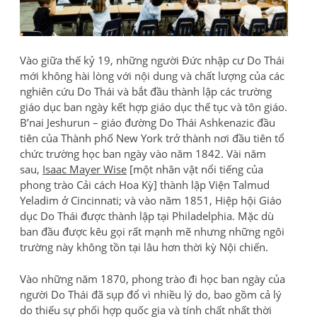
Vào giữa thế kỷ 19, những người Đức nhập cư Do Thái
mới không hài lòng với nội dung và chất lượng của các
nghiên cứu Do Thái và bắt đầu thành lập các trường
giáo dục ban ngày kết hợp giáo dục thế tục và tôn giáo.
B’nai Jeshurun – giáo đường Do Thái Ashkenazic đầu
tiên của Thành phố New York trở thành nơi đầu tiên tổ
chức trường học ban ngày vào năm 1842. Vài năm
sau,
Isaac Mayer Wise
[một nhân vật nổi tiếng của
phong trào Cải cách Hoa Kỳ] thành lập Viện Talmud
Yeladim ở Cincinnati; và vào năm 1851, Hiệp hội Giáo
dục Do Thái được thành lập tại Philadelphia. Mặc dù
ban đầu được kêu gọi rất mạnh mẽ nhưng những ngôi
trường này không tồn tại lâu hơn thời kỳ Nội chiến.
Vào những năm 1870, phong trào đi học ban ngày của
người Do Thái đã sụp đổ vì nhiều lý do, bao gồm cả lý
do thiếu sự phối hợp quốc gia và tính chất nhất thời