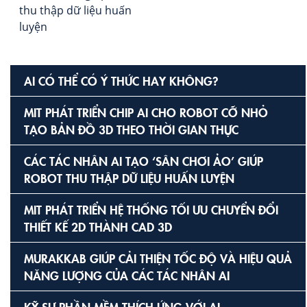
thu thập dữ liệu huấn
luyện
AI CÓ THỂ CÓ Ý THỨC HAY KHÔNG?
MIT PHÁT TRIỂN CHIP AI CHO ROBOT CỠ NHỎ
TẠO BẢN ĐỒ 3D THEO THỜI GIAN THỰC
CÁC TÁC NHÂN AI TẠO ‘SÂN CHƠI ẢO’ GIÚP
ROBOT THU THẬP DỮ LIỆU HUẤN LUYỆN
MIT PHÁT TRIỂN HỆ THỐNG TỐI ƯU CHUYỂN ĐỔI
THIẾT KẾ 2D THÀNH CAD 3D
MURAKKAB GIÚP CẢI THIỆN TỐC ĐỘ VÀ HIỆU QUẢ
NĂNG LƯỢNG CỦA CÁC TÁC NHÂN AI
KỸ SƯ PHẦN MỀM THÍCH ỨNG VỚI AI