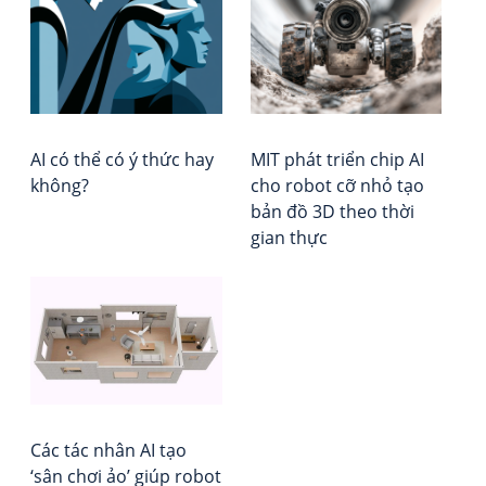
bà
có
giá
ý
–
vi
thứ
Xếp
hay
hạ
khô
Vie
Rep
AI có thể có ý thức hay
MIT phát triển chip AI
không?
cho robot cỡ nhỏ tạo
bản đồ 3D theo thời
gian thực
Các tác nhân AI tạo
‘sân chơi ảo’ giúp robot