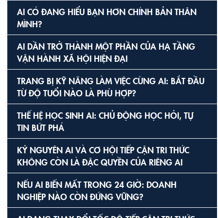
AI CÓ ĐANG HIỂU BẠN HƠN CHÍNH BẢN THÂN
MÌNH?
AI DẦN TRỞ THÀNH MỘT PHẦN CỦA HẠ TẦNG
VẬN HÀNH XÃ HỘI HIỆN ĐẠI
TRANG BỊ KỸ NĂNG LÀM VIỆC CÙNG AI: BẮT ĐẦU
TỪ ĐỘ TUỔI NÀO LÀ PHÙ HỢP?
THẾ HỆ HỌC SINH AI: CHỦ ĐỘNG HỌC HỎI, TỰ
TIN BỨT PHÁ
KỶ NGUYÊN AI VÀ CƠ HỘI TIẾP CẬN TRI THỨC
KHÔNG CÒN LÀ ĐẶC QUYỀN CỦA RIÊNG AI
NẾU AI BIẾN MẤT TRONG 24 GIỜ: DOANH
NGHIỆP NÀO CÒN ĐỨNG VỮNG?