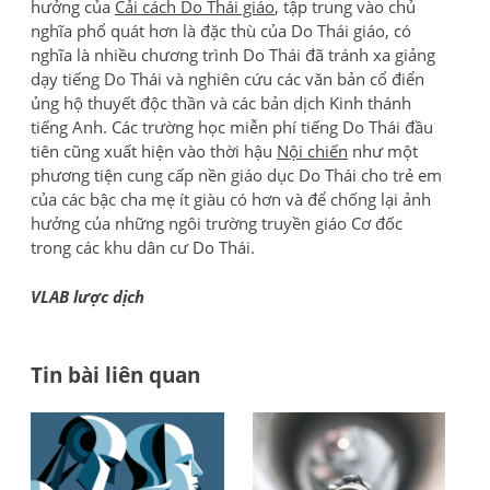
hưởng của
Cải cách Do Thái giáo
, tập trung vào chủ
nghĩa phổ quát hơn là đặc thù của Do Thái giáo, có
nghĩa là nhiều chương trình Do Thái đã tránh xa giảng
dạy tiếng Do Thái và nghiên cứu các văn bản cổ điển
ủng hộ thuyết độc thần và các bản dịch Kinh thánh
tiếng Anh. Các trường học miễn phí tiếng Do Thái đầu
tiên cũng xuất hiện vào thời hậu
Nội chiến
như một
phương tiện cung cấp nền giáo dục Do Thái cho trẻ em
của các bậc cha mẹ ít giàu có hơn và để chống lại ảnh
hưởng của những ngôi trường truyền giáo Cơ đốc
trong các khu dân cư Do Thái.
VLAB lược dịch
Tin bài liên quan
Đi
AI
Tổ
có
chứ
h
thể
Đá