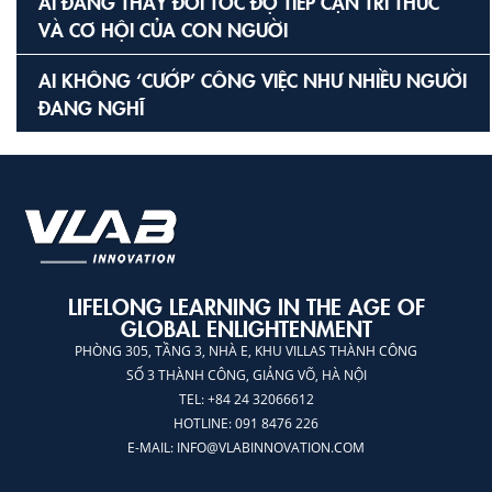
AI ĐANG THAY ĐỔI TỐC ĐỘ TIẾP CẬN TRI THỨC
VÀ CƠ HỘI CỦA CON NGƯỜI
AI KHÔNG ‘CƯỚP’ CÔNG VIỆC NHƯ NHIỀU NGƯỜI
ĐANG NGHĨ
LIFELONG LEARNING IN THE AGE OF
GLOBAL ENLIGHTENMENT
PHÒNG 305, TẦNG 3, NHÀ E, KHU VILLAS THÀNH CÔNG
SỐ 3 THÀNH CÔNG, GIẢNG VÕ, HÀ NỘI
TEL: +84 24 32066612
HOTLINE: 091 8476 226
E-MAIL:
INFO@VLABINNOVATION.COM