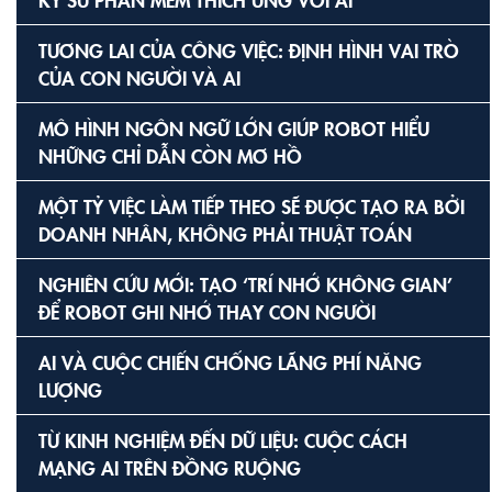
TƯƠNG LAI CỦA CÔNG VIỆC: ĐỊNH HÌNH VAI TRÒ
CỦA CON NGƯỜI VÀ AI
MÔ HÌNH NGÔN NGỮ LỚN GIÚP ROBOT HIỂU
NHỮNG CHỈ DẪN CÒN MƠ HỒ
MỘT TỶ VIỆC LÀM TIẾP THEO SẼ ĐƯỢC TẠO RA BỞI
DOANH NHÂN, KHÔNG PHẢI THUẬT TOÁN
NGHIÊN CỨU MỚI: TẠO ‘TRÍ NHỚ KHÔNG GIAN’
ĐỂ ROBOT GHI NHỚ THAY CON NGƯỜI
AI VÀ CUỘC CHIẾN CHỐNG LÃNG PHÍ NĂNG
LƯỢNG
TỪ KINH NGHIỆM ĐẾN DỮ LIỆU: CUỘC CÁCH
MẠNG AI TRÊN ĐỒNG RUỘNG