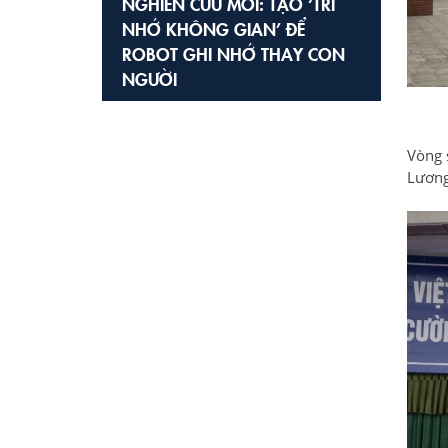
NGHIÊN CỨU MỚI: TẠO ‘TRÍ
NHỚ KHÔNG GIAN’ ĐỂ
ROBOT GHI NHỚ THAY CON
NGƯỜI
Vòng 
Lương