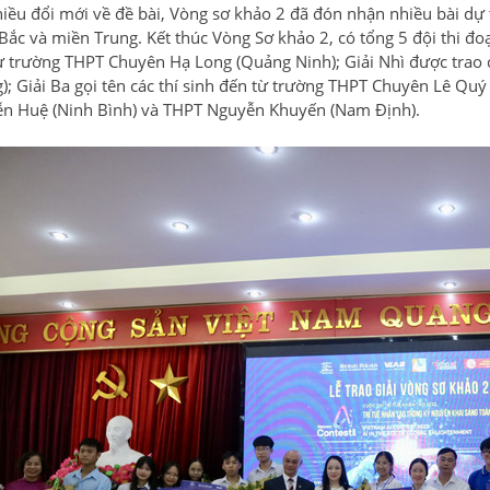
iều đổi mới về đề bài, Vòng sơ khảo 2 đã đón nhận nhiều bài dự th
ắc và miền Trung. Kết thúc Vòng Sơ khảo 2, có tổng 5 đội thi đoạt
ừ trường THPT Chuyên Hạ Long (Quảng Ninh); Giải Nhì được trao c
); Giải Ba gọi tên các thí sinh đến từ trường THPT Chuyên Lê Q
n Huệ (Ninh Bình) và THPT Nguyễn Khuyến (Nam Định).