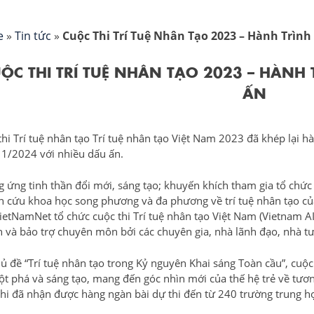
e
»
Tin tức
»
Cuộc Thi Trí Tuệ Nhân Tạo 2023 – Hành Trì
ỘC THI TRÍ TUỆ NHÂN TẠO 2023 – HÀNH
ẤN
thi Trí tuệ nhân tạo Trí tuệ nhân tạo Việt Nam 2023 đã khép lại 
 1/2024 với nhiều dấu ấn.
 ứng tinh thần đổi mới, sáng tạo; khuyến khích tham gia tổ chức 
n cứu khoa học song phương và đa phương về trí tuệ nhân tạo c
ietNamNet tổ chức cuộc thi Trí tuệ nhân tạo Việt Nam (Vietnam AI 
n và bảo trợ chuyên môn bởi các chuyên gia, nhà lãnh đạo, nhà t
hủ đề “Trí tuệ nhân tạo trong Kỷ nguyên Khai sáng Toàn cầu”, cuộ
ột phá và sáng tạo, mang đến góc nhìn mới của thế hệ trẻ về tương
thi đã nhận được hàng ngàn bài dự thi đến từ 240 trường trung h