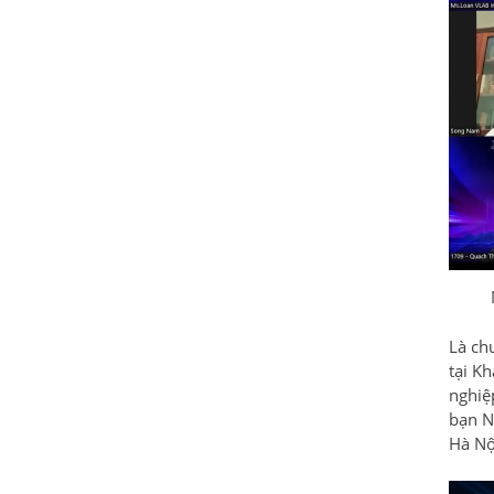
Là ch
tại K
nghiệ
bạn N
Hà Nộ