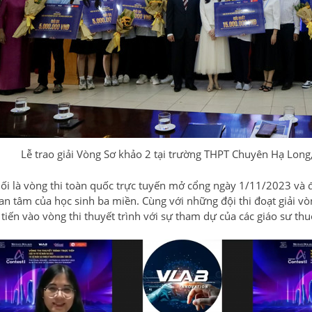
Lễ trao giải Vòng Sơ khảo 2 tại trường THPT Chuyên Hạ Lon
nối là vòng thi toàn quốc trực tuyến mở cổng ngày 1/11/2023 và
an tâm của học sinh ba miền. Cùng với những đội thi đoạt giải vò
 tiến vào vòng thi thuyết trình với sự tham dự của các giáo sư t