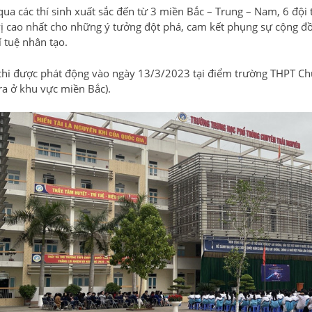
qua các thí sinh xuất sắc đến từ 3 miền Bắc – Trung – Nam, 6 đội 
vị cao nhất cho những ý tưởng đột phá, cam kết phụng sự cộng đồn
í tuệ nhân tạo.
thi được phát động vào ngày 13/3/2023 tại điểm trường THPT Ch
ra ở khu vực miền Bắc).