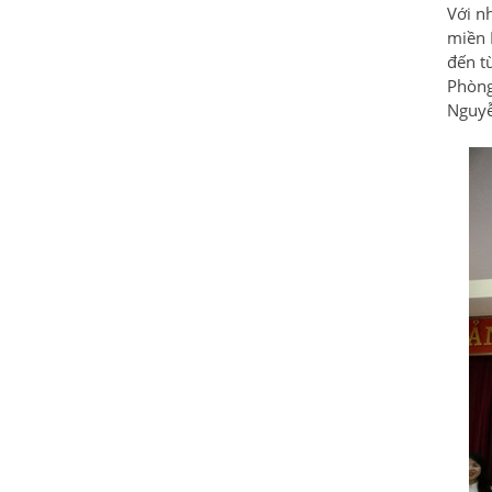
Với nh
miền B
đến t
Phòng
Nguyễ