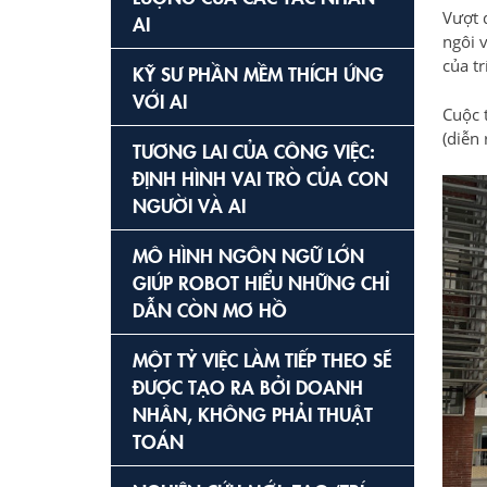
Vượt 
AI
ngôi 
của tr
KỸ SƯ PHẦN MỀM THÍCH ỨNG
VỚI AI
Cuộc 
(diễn 
TƯƠNG LAI CỦA CÔNG VIỆC:
ĐỊNH HÌNH VAI TRÒ CỦA CON
NGƯỜI VÀ AI
MÔ HÌNH NGÔN NGỮ LỚN
GIÚP ROBOT HIỂU NHỮNG CHỈ
DẪN CÒN MƠ HỒ
MỘT TỶ VIỆC LÀM TIẾP THEO SẼ
ĐƯỢC TẠO RA BỞI DOANH
NHÂN, KHÔNG PHẢI THUẬT
TOÁN