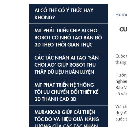
AI CÓ THỂ CÓ Ý THỨC HAY
Hom
KHÔNG?
CU
MIT PHÁT TRIỂN CHIP AI CHO
ROBOT CỠ NHỎ TẠO BẢN ĐỒ
3D THEO THỜI GIAN THỰC
Cuộc 
CÁC TÁC NHÂN AI TẠO ‘SÂN
tháng
CHƠI ẢO’ GIÚP ROBOT THU
THẬP DỮ LIỆU HUẤN LUYỆN
Hưởng
nghiê
MIT PHÁT TRIỂN HỆ THỐNG
Báo V
TỐI ƯU CHUYỂN ĐỔI THIẾT KẾ
cố vấ
2D THÀNH CAD 3D
Với c
MURAKKAB GIÚP CẢI THIỆN
duy đ
TỐC ĐỘ VÀ HIỆU QUẢ NĂNG
cuộc 
LƯỢNG CỦA CÁC TÁC NHÂN