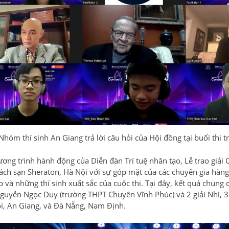
Nhóm thí sinh An Giang trả lời câu hỏi của Hội đồng tại buổi thi
ương trình hành động của Diễn đàn Trí tuệ nhân tạo, Lễ trao giải 
hách sạn Sheraton, Hà Nội với sự góp mặt của các chuyên gia hàn
p và những thí sinh xuất sắc của cuộc thi. Tại đây, kết quả chung
guyễn Ngọc Duy (trường THPT Chuyên Vĩnh Phúc) và 2 giải Nhì, 3 gi
i, An Giang, và Đà Nẵng, Nam Định.