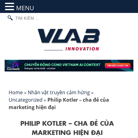
MENU
TÌM
Skip
KIẾM
to
CHO:
content
Home
»
Nhân vật truyền cảm hứng
»
Uncategorized
»
Philip Kotler – cha đẻ của
marketing hiện đại
PHILIP KOTLER – CHA ĐẺ CỦA
MARKETING HIỆN ĐẠI