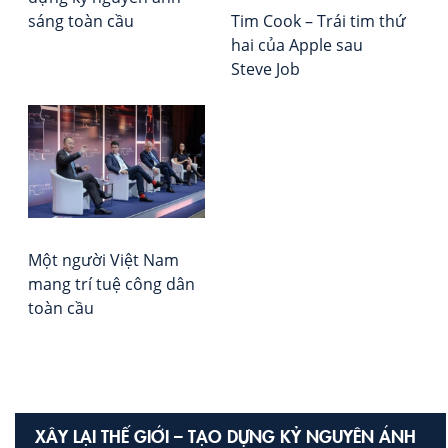
Qu
hạ
sáng toàn cầu
Tim Cook – Trái tim thứ
Chỉ
Vie
hai của Apple sau
Huy
Rep
Steve Job
–
Cu
Kh
Ho
Ké
về
Qu
Lực
Một người Việt Nam
tro
mang trí tuệ công dân
Kỷ
toàn cầu
Ng
AI
XÂY LẠI THẾ GIỚI – TẠO DỰNG KỶ NGUYÊN ÁNH