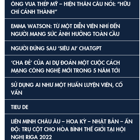
ÔNG VUA THÉP MỸ – HIỆN THÂN CÂU NÓI: “HỮU
CHÍ CÁNH THÀNH”
EMMA WATSON: TỪ MỘT DIỄN VIÊN NHÍ ĐẾN
NGƯỜI MANG SỨC ẢNH HƯỞNG TOÀN CẦU
NGƯỜI ĐỨNG SAU ‘SIÊU AI’ CHATGPT
‘CHA ĐẺ’ CỦA AI DỰ ĐOÁN MỘT CUỘC CÁCH
MẠNG CÔNG NGHỆ MỚI TRONG 5 NĂM TỚI
SỬ DỤNG AI NHƯ MỘT HUẤN LUYỆN VIÊN, CỐ
VẤN
TIEU DE
LIÊN MINH CHÂU ÂU – HOA KỲ – NHẬT BẢN – ẤN
ĐỘ: TRỤ CỘT CHO HÒA BÌNH THẾ GIỚI TẠI HỘI
NGHỊ RIGA 2022