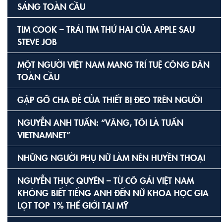
SÁNG TOÀN CẦU
TIM COOK – TRÁI TIM THỨ HAI CỦA APPLE SAU
STEVE JOB
MỘT NGƯỜI VIỆT NAM MANG TRÍ TUỆ CÔNG DÂN
TOÀN CẦU
GẶP GỠ CHA ĐẺ CỦA THIẾT BỊ ĐEO TRÊN NGƯỜI
NGUYỄN ANH TUẤN: “VÂNG, TÔI LÀ TUẤN
VIETNAMNET”
NHỮNG NGƯỜI PHỤ NỮ LÀM NÊN HUYỀN THOẠI
NGUYỄN THỤC QUYÊN – TỪ CÔ GÁI VIỆT NAM
KHÔNG BIẾT TIẾNG ANH ĐẾN NỮ KHOA HỌC GIA
LỌT TOP 1% THẾ GIỚI TẠI MỸ