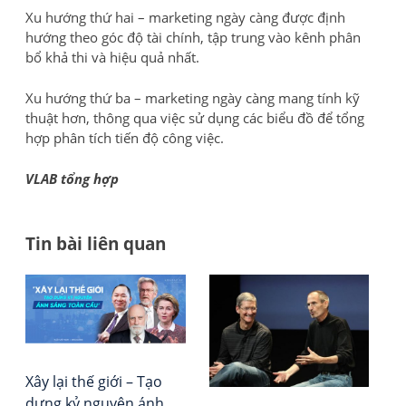
Xu hướng thứ hai – marketing ngày càng được định
hướng theo góc độ tài chính, tập trung vào kênh phân
bổ khả thi và hiệu quả nhất.
Xu hướng thứ ba – marketing ngày càng mang tính kỹ
thuật hơn, thông qua việc sử dụng các biểu đồ để tổng
hợp phân tích tiến độ công việc.
VLAB tổng hợp
Tin bài liên quan
Đi
Bea
Tổ
Pap
chứ
h
số
Đá
bà
5:
giá
Ai
–
Xây lại thế giới – Tạo
vi
đư
Xếp
dựng kỷ nguyên ánh