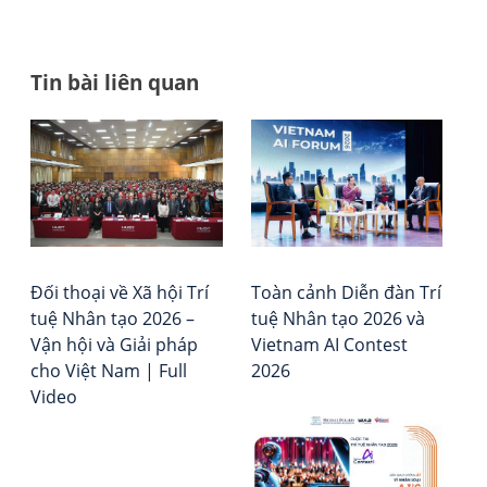
Tin bài liên quan
Đi
Bea
Tổ
Pap
chứ
h
số
Đá
bà
5:
giá
Ai
–
vi
đư
Xếp
Qu
hạ
Đối thoại về Xã hội Trí
Toàn cảnh Diễn đàn Trí
Chỉ
Vie
tuệ Nhân tạo 2026 –
tuệ Nhân tạo 2026 và
Huy
Rep
Vận hội và Giải pháp
Vietnam AI Contest
–
cho Việt Nam | Full
2026
Cu
Video
Kh
Ho
Ké