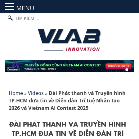
MENU
TÌM
Skip
KIẾM
to
CHO:
content
Home
»
Videos
»
Đài Phát thanh và Truyền hình
TP.HCM đưa tin về Diễn đàn Trí tuệ Nhân tạo
2026 và Vietnam AI Contest 2025
ĐÀI PHÁT THANH VÀ TRUYỀN HÌNH
TP.HCM ĐƯA TIN VỀ DIỄN ĐÀN TRÍ