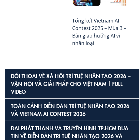
về
Qu
Lực
Tổng kết Vietnam AI
tro
Contest 2025 – Mùa 3 –
Kỷ
Bản giao hưởng AI vì
Ng
nhân loại
AI
ĐỐI THOẠI VỀ XÃ HỘI TRÍ TUỆ NHÂN TẠO 2026 –
VẬN HỘI VÀ GIẢI PHÁP CHO VIỆT NAM | FULL
VIDEO
TOÀN CẢNH DIỄN ĐÀN TRÍ TUỆ NHÂN TẠO 2026
VÀ VIETNAM AI CONTEST 2026
ĐÀI PHÁT THANH VÀ TRUYỀN HÌNH TP.HCM ĐƯA
TIN VỀ DIỄN ĐÀN TRÍ TUỆ NHÂN TẠO 2026 VÀ