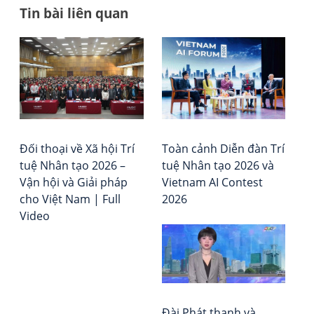
Tin bài liên quan
Đi
AI
Tổ
có
chứ
h
thể
Đá
bà
có
giá
ý
–
vi
thứ
Xếp
hay
hạ
Đối thoại về Xã hội Trí
Toàn cảnh Diễn đàn Trí
khô
Vie
tuệ Nhân tạo 2026 –
tuệ Nhân tạo 2026 và
Rep
Vận hội và Giải pháp
Vietnam AI Contest
cho Việt Nam | Full
2026
Video
Đài Phát thanh và