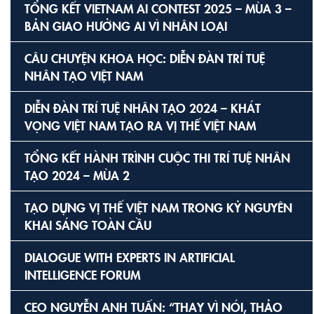
TỔNG KẾT VIETNAM AI CONTEST 2025 – MÙA 3 –
BẢN GIAO HƯỞNG AI VÌ NHÂN LOẠI
CÂU CHUYỆN KHOA HỌC: DIỄN ĐÀN TRÍ TUỆ
NHÂN TẠO VIỆT NAM
DIỄN ĐÀN TRÍ TUỆ NHÂN TẠO 2024 – KHÁT
VỌNG VIỆT NAM TẠO RA VỊ THẾ VIỆT NAM
TỔNG KẾT HÀNH TRÌNH CUỘC THI TRÍ TUỆ NHÂN
TẠO 2024 – MÙA 2
TẠO DỰNG VỊ THẾ VIỆT NAM TRONG KỶ NGUYÊN
KHAI SÁNG TOÀN CẦU
DIALOGUE WITH EXPERTS IN ARTIFICIAL
INTELLIGENCE FORUM
CEO NGUYỄN ANH TUẤN: “THAY VÌ NÓI, THẢO