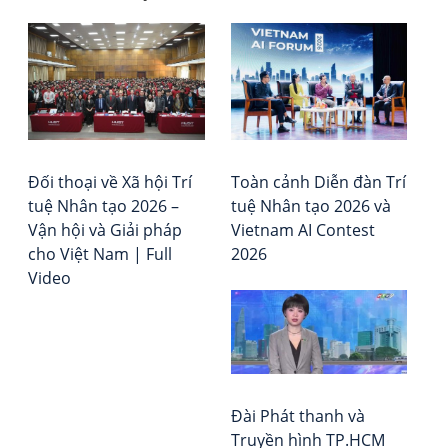
Đi
AI
Tổ
đa
chứ
h
mở
Đá
bà
ra
giá
kỷ
–
vi
ngu
Xếp
the
hạ
Đối thoại về Xã hội Trí
Toàn cảnh Diễn đàn Trí
dõi
Vie
tuệ Nhân tạo 2026 –
tuệ Nhân tạo 2026 và
sức
Rep
Vận hội và Giải pháp
Vietnam AI Contest
kho
cho Việt Nam | Full
2026
liên
Video
tục
Đài Phát thanh và
Truyền hình TP.HCM