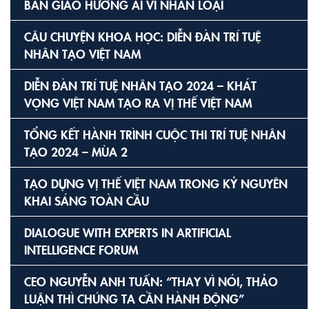
BẢN GIAO HƯỞNG AI VÌ NHÂN LOẠI
CÂU CHUYỆN KHOA HỌC: DIỄN ĐÀN TRÍ TUỆ
NHÂN TẠO VIỆT NAM
DIỄN ĐÀN TRÍ TUỆ NHÂN TẠO 2024 – KHÁT
VỌNG VIỆT NAM TẠO RA VỊ THẾ VIỆT NAM
TỔNG KẾT HÀNH TRÌNH CUỘC THI TRÍ TUỆ NHÂN
TẠO 2024 – MÙA 2
TẠO DỰNG VỊ THẾ VIỆT NAM TRONG KỶ NGUYÊN
KHAI SÁNG TOÀN CẦU
DIALOGUE WITH EXPERTS IN ARTIFICIAL
INTELLIGENCE FORUM
CEO NGUYỄN ANH TUẤN: “THAY VÌ NÓI, THẢO
LUẬN THÌ CHÚNG TA CẦN HÀNH ĐỘNG”