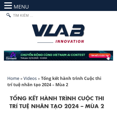
MENU
TÌM
Skip
KIẾM
to
CHO:
content
Home
»
Videos
»
Tổng kết hành trình Cuộc thi
trí tuệ nhân tạo 2024 – Mùa 2
TỔNG KẾT HÀNH TRÌNH CUỘC THI
TRÍ TUỆ NHÂN TẠO 2024 – MÙA 2