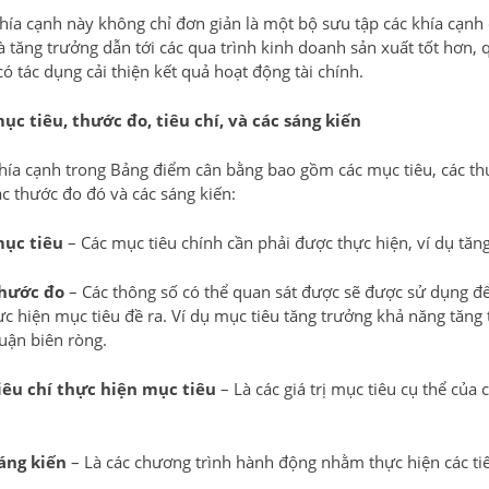
hía cạnh này không chỉ đơn giản là một bộ sưu tập các khía cạnh đ
 tăng trưởng dẫn tới các qua trình kinh doanh sản xuất tốt hơn, 
ó tác dụng cải thiện kết quả hoạt động tài chính.
ục tiêu, thước đo, tiêu chí, và các sáng kiến
hía cạnh trong Bảng điểm cân bằng bao gồm các mục tiêu, các thư
ác thước đo đó và các sáng kiến:
ục tiêu
– Các mục tiêu chính cần phải được thực hiện, ví dụ tăng
thước đo
– Các thông số có thể quan sát được sẽ được sử dụng để 
hực hiện mục tiêu đề ra. Ví dụ mục tiêu tăng trưởng khả năng tăn
huận biên ròng.
iêu chí thực hiện mục tiêu
– Là các giá trị mục tiêu cụ thể của
áng kiến
– Là các chương trình hành động nhằm thực hiện các tiê