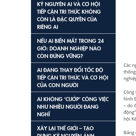
KỶ NGUYÊN AI VÀ CƠ HỘI
TIẾP CẬN TRI THỨC KHÔNG
CÒN LÀ ĐẶC QUYỀN CỦA
RIÊNG AI
NẾU AI BIẾN MẤT TRONG 24
GIỜ: DOANH NGHIỆP NÀO
CÒN ĐỨNG VỮNG?
Các ng
AI ĐANG THAY ĐỔI TỐC ĐỘ
thống
TIẾP CẬN TRI THỨC VÀ CƠ HỘI
nghiệ
CỦA CON NGƯỜI
Công 
AI KHÔNG ‘CƯỚP’ CÔNG VIỆC
hình 
– do 
NHƯ NHIỀU NGƯỜI ĐANG
động”
NGHĨ
hội Kế
XÂY LẠI THẾ GIỚI – TẠO
Bảng 
DỰNG KỶ NGUYÊN ÁNH