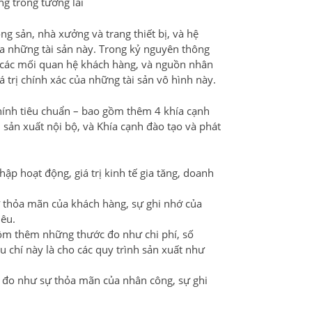
ng trong tương lai
ng sản, nhà xưởng và trang thiết bị, và hệ
 của những tài sản này. Trong kỷ nguyên thông
ến, các mối quan hệ khách hàng, và nguồn nhân
 trị chính xác của những tài sản vô hình này.
hính tiêu chuẩn – bao gồm thêm 4 khía cạnh
 sản xuất nội bộ, và Khía cạnh đào tạo và phát
p hoạt động, giá trị kinh tế gia tăng, doanh
thỏa mãn của khách hàng, sự ghi nhớ của
êu.
gồm thêm những thước đo như chi phí, số
u chí này là cho các quy trình sản xuất như
c đo như sự thỏa mãn của nhân công, sự ghi