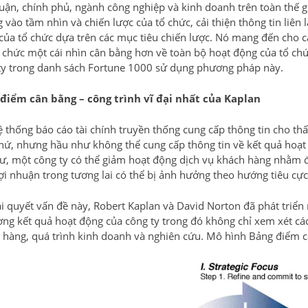
huận, chính phủ, ngành công nghiệp và kinh doanh trên toàn thế 
vào tầm nhìn và chiến lược của tổ chức, cải thiện thông tin liên 
của tổ chức dựa trên các mục tiêu chiến lược. Nó mang đến cho c
ổ chức một cái nhìn cân bằng hơn về toàn bộ hoạt động của tổ ch
ty trong danh sách Fortune 1000 sử dụng phương pháp này.
điểm cân bằng – công trình vĩ đại nhất của Kaplan
ệ thống báo cáo tài chính truyền thống cung cấp thông tin cho th
hứ, nhưng hầu như không thể cung cấp thông tin về kết quả hoạt 
ư, một công ty có thể giảm hoạt động dịch vụ khách hàng nhằm đẩ
lợi nhuận trong tương lai có thể bị ảnh hưởng theo hướng tiêu c
ải quyết vấn đề này, Robert Kaplan và David Norton đã phát triể
ờng kết quả hoạt động của công ty trong đó không chỉ xem xét các
 hàng, quá trình kinh doanh và nghiên cứu. Mô hình Bảng điểm c