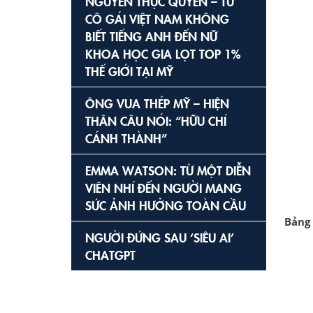
NGUYỄN THỤC QUYÊN – TỪ
CÔ GÁI VIỆT NAM KHÔNG
BIẾT TIẾNG ANH ĐẾN NỮ
KHOA HỌC GIA LỌT TOP 1%
THẾ GIỚI TẠI MỸ
ÔNG VUA THÉP MỸ – HIỆN
THÂN CÂU NÓI: “HỮU CHÍ
CÁNH THÀNH”
EMMA WATSON: TỪ MỘT DIỄN
VIÊN NHÍ ĐẾN NGƯỜI MANG
SỨC ẢNH HƯỞNG TOÀN CẦU
Bảng 
NGƯỜI ĐỨNG SAU ‘SIÊU AI’
CHATGPT