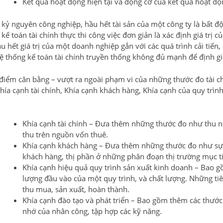
Kết quả hoạt động hiện tại và động cơ của kết quả hoạt độ
kỷ nguyên công nghiệp, hầu hết tài sản của một công ty là bất độ
kế toán tài chính thực thi công việc đơn giản là xác định giá trị
ầu hết giá trị của một doanh nghiệp gắn với các quá trình cải ti
Hệ thống kế toán tài chính truyền thống không đủ mạnh để định giá
điểm cân bằng – vượt ra ngoài phạm vi của những thước đo tài c
hía cạnh tài chính, Khía cạnh khách hàng, Khía cạnh của quy trình
Khía cạnh tài chính – Đưa thêm những thước đo như thu nhậ
thu trên nguồn vốn thuê.
Khía cạnh khách hàng – Đưa thêm những thước đo như sự 
khách hàng, thị phần ở những phân đoạn thị trường mục ti
Khía cạnh hiệu quả quy trình sản xuất kinh doanh – Bao 
lượng đầu vào của một quy trình, và chất lượng. Những tiê
thu mua, sản xuất, hoàn thành.
Khía cạnh đào tạo và phát triển – Bao gồm thêm các thướ
nhớ của nhân công, tập hợp các kỹ năng.