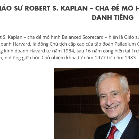
IÁO SƯ ROBERT S. KAPLAN – CHA ĐẺ MÔ
DANH TIẾNG
t S. Kaplan – cha đẻ mô hình Balanced Scorecard – hiện là Giáo s
doanh Harvard, là đồng Chủ tịch cấp cao của tập đoàn Palladium G
g kinh doanh Havard từ năm 1984, sau 16 năm cống hiến tại Trư
n, nơi ông giữ chức Chủ nhiệm khoa từ năm 1977 tới năm 1983.