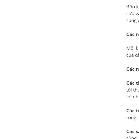
Bốn k
cứu và
cùng c
Các m
Mỗi k
của c
Các m
Các 
tới t
lợi n
Các t
ròng.
Các s
cùng.