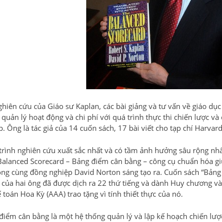
hiên cứu của Giáo sư Kaplan, các bài giảng và tư vấn về giáo dục 
 quản lý hoạt động và chi phí với quá trình thực thi chiến lược 
p. Ông là tác giả của 14 cuốn sách, 17 bài viết cho tạp chí Harva
trình nghiên cứu xuất sắc nhất và có tầm ảnh hưởng sâu rộng nhấ
Balanced Scorecard – Bảng điểm cân bằng – công cụ chuẩn hóa gi
ông cùng đồng nghiệp David Norton sáng tạo ra. Cuốn sách “Bảng
 của hai ông đã được dịch ra 22 thứ tiếng và dành Huy chương 
 toán Hoa Kỳ (AAA) trao tặng vì tính thiết thực của nó.
điểm cân bằng là một hệ thống quản lý và lập kế hoạch chiến lược