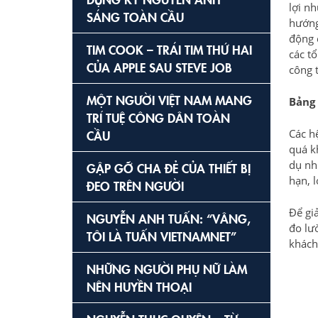
lợi n
SÁNG TOÀN CẦU
hướng 
động 
TIM COOK – TRÁI TIM THỨ HAI
các t
CỦA APPLE SAU STEVE JOB
công 
MỘT NGƯỜI VIỆT NAM MANG
Bảng 
TRÍ TUỆ CÔNG DÂN TOÀN
CẦU
Các h
quá k
dụ nh
GẶP GỠ CHA ĐẺ CỦA THIẾT BỊ
hạn, 
ĐEO TRÊN NGƯỜI
Để gi
NGUYỄN ANH TUẤN: “VÂNG,
đo lư
TÔI LÀ TUẤN VIETNAMNET”
khách
NHỮNG NGƯỜI PHỤ NỮ LÀM
NÊN HUYỀN THOẠI