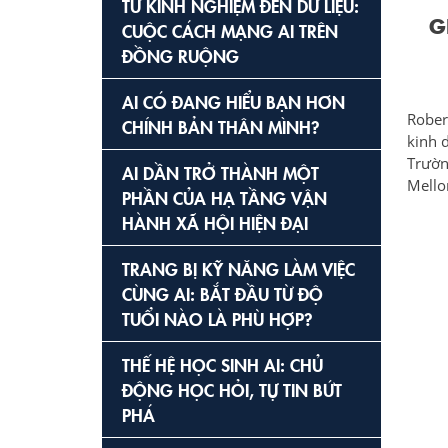
TỪ KINH NGHIỆM ĐẾN DỮ LIỆU:
G
CUỘC CÁCH MẠNG AI TRÊN
ĐỒNG RUỘNG
AI CÓ ĐANG HIỂU BẠN HƠN
Rober
CHÍNH BẢN THÂN MÌNH?
kinh 
Trườn
AI DẦN TRỞ THÀNH MỘT
Mello
PHẦN CỦA HẠ TẦNG VẬN
HÀNH XÃ HỘI HIỆN ĐẠI
TRANG BỊ KỸ NĂNG LÀM VIỆC
CÙNG AI: BẮT ĐẦU TỪ ĐỘ
TUỔI NÀO LÀ PHÙ HỢP?
THẾ HỆ HỌC SINH AI: CHỦ
ĐỘNG HỌC HỎI, TỰ TIN BỨT
PHÁ