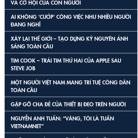
VÀ CƠ HỘI CỦA CON NGƯỜI
AI KHÔNG ‘CƯỚP’ CÔNG VIỆC NHƯ NHIỀU NGƯỜI
ĐANG NGHĨ
XÂY LẠI THẾ GIỚI – TẠO DỰNG KỶ NGUYÊN ÁNH
SÁNG TOÀN CẦU
TIM COOK – TRÁI TIM THỨ HAI CỦA APPLE SAU
STEVE JOB
MỘT NGƯỜI VIỆT NAM MANG TRÍ TUỆ CÔNG DÂN
TOÀN CẦU
GẶP GỠ CHA ĐẺ CỦA THIẾT BỊ ĐEO TRÊN NGƯỜI
NGUYỄN ANH TUẤN: “VÂNG, TÔI LÀ TUẤN
VIETNAMNET”