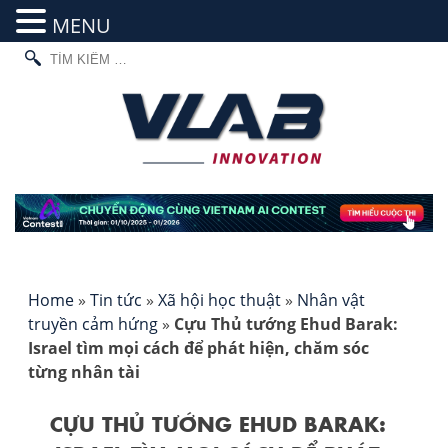
MENU
TÌM
Skip
KIẾM
to
CHO:
content
Home
»
Tin tức
»
Xã hội học thuật
»
Nhân vật
truyền cảm hứng
»
Cựu Thủ tướng Ehud Barak:
Israel tìm mọi cách để phát hiện, chăm sóc
từng nhân tài
CỰU THỦ TƯỚNG EHUD BARAK: