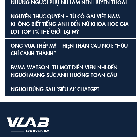
NHỮNG NGƯỜI PHỤ NỮ LÀM NÊN HUYỀN THOẠI
NGUYỄN THỤC QUYÊN – TỪ CÔ GÁI VIỆT NAM
KHÔNG BIẾT TIẾNG ANH ĐẾN NỮ KHOA HỌC GIA
LỌT TOP 1% THẾ GIỚI TẠI MỸ
ÔNG VUA THÉP MỸ – HIỆN THÂN CÂU NÓI: “HỮU
CHÍ CÁNH THÀNH”
EMMA WATSON: TỪ MỘT DIỄN VIÊN NHÍ ĐẾN
NGƯỜI MANG SỨC ẢNH HƯỞNG TOÀN CẦU
NGƯỜI ĐỨNG SAU ‘SIÊU AI’ CHATGPT