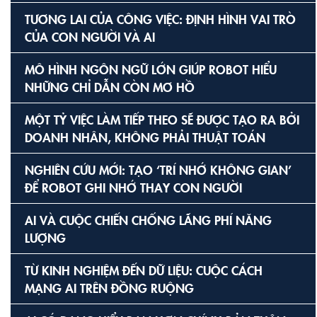
TƯƠNG LAI CỦA CÔNG VIỆC: ĐỊNH HÌNH VAI TRÒ
CỦA CON NGƯỜI VÀ AI
MÔ HÌNH NGÔN NGỮ LỚN GIÚP ROBOT HIỂU
NHỮNG CHỈ DẪN CÒN MƠ HỒ
MỘT TỶ VIỆC LÀM TIẾP THEO SẼ ĐƯỢC TẠO RA BỞI
DOANH NHÂN, KHÔNG PHẢI THUẬT TOÁN
NGHIÊN CỨU MỚI: TẠO ‘TRÍ NHỚ KHÔNG GIAN’
ĐỂ ROBOT GHI NHỚ THAY CON NGƯỜI
AI VÀ CUỘC CHIẾN CHỐNG LÃNG PHÍ NĂNG
LƯỢNG
TỪ KINH NGHIỆM ĐẾN DỮ LIỆU: CUỘC CÁCH
MẠNG AI TRÊN ĐỒNG RUỘNG