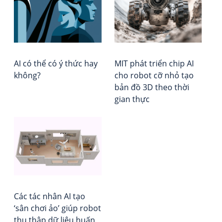
ý
–
vi
thứ
Xếp
hay
hạ
khô
Vie
Rep
AI có thể có ý thức hay
MIT phát triển chip AI
không?
cho robot cỡ nhỏ tạo
bản đồ 3D theo thời
gian thực
Các tác nhân AI tạo
‘sân chơi ảo’ giúp robot
thu thập dữ liệu huấn