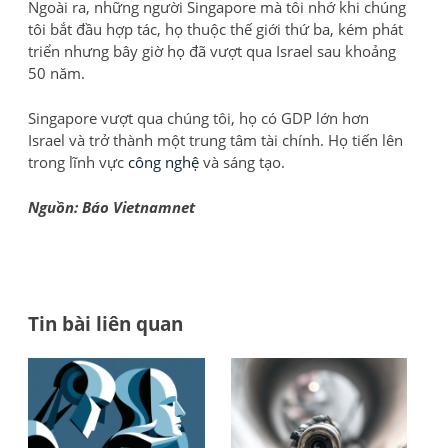
Ngoài ra, những người Singapore mà tôi nhớ khi chúng
tôi bắt đầu hợp tác, họ thuộc thế giới thứ ba, kém phát
triển nhưng bây giờ họ đã vượt qua Israel sau khoảng
50 năm.
Singapore vượt qua chúng tôi, họ có GDP lớn hơn
Israel và trở thành một trung tâm tài chính. Họ tiến lên
trong lĩnh vực
công nghệ
và sáng tạo.
Nguồn: Báo Vietnamnet
Tin bài liên quan
Đi
AI
Tổ
có
chứ
h
thể
Đá
bà
có
giá