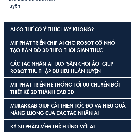
luyện
AI CÓ THỂ CÓ Ý THỨC HAY KHÔNG?
MIT PHÁT TRIỂN CHIP AI CHO ROBOT CỠ NHỎ
TẠO BẢN ĐỒ 3D THEO THỜI GIAN THỰC
CÁC TÁC NHÂN AI TẠO ‘SÂN CHƠI ẢO’ GIÚP
ROBOT THU THẬP DỮ LIỆU HUẤN LUYỆN
MIT PHÁT TRIỂN HỆ THỐNG TỐI ƯU CHUYỂN ĐỔI
THIẾT KẾ 2D THÀNH CAD 3D
MURAKKAB GIÚP CẢI THIỆN TỐC ĐỘ VÀ HIỆU QUẢ
NĂNG LƯỢNG CỦA CÁC TÁC NHÂN AI
KỸ SƯ PHẦN MỀM THÍCH ỨNG VỚI AI