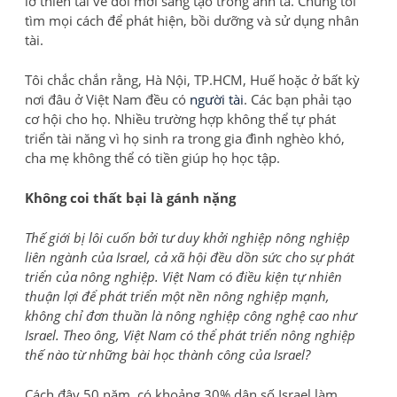
lỡ thiên tài về đổi mới sáng tạo trong anh ta. Chúng tôi
tìm mọi cách để phát hiện, bồi dưỡng và sử dụng nhân
tài.
Tôi chắc chắn rằng, Hà Nội, TP.HCM, Huế hoặc ở bất kỳ
nơi đâu ở Việt Nam đều có
người tài
. Các bạn phải tạo
cơ hội cho họ. Nhiều trường hợp không thể tự phát
triển tài năng vì họ sinh ra trong gia đình nghèo khó,
cha mẹ không thể có tiền giúp họ học tập.
Không coi thất bại là gánh nặng
Thế giới bị lôi cuốn bởi tư duy khởi nghiệp nông nghiệp
liên ngành của Israel, cả xã hội đều dồn sức cho sự phát
triển của nông nghiệp. Việt Nam có điều kiện tự nhiên
thuận lợi để phát triển một nền nông nghiệp mạnh,
không chỉ đơn thuần là nông nghiệp công nghệ cao như
Israel. Theo ông, Việt Nam có thể phát triển nông nghiệp
thế nào từ những bài học thành công của Israel?
Cách đây 50 năm, có khoảng 30% dân số Israel làm