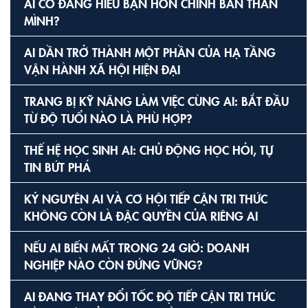
AI CÓ ĐANG HIỂU BẠN HƠN CHÍNH BẢN THÂN
MÌNH?
AI DẦN TRỞ THÀNH MỘT PHẦN CỦA HẠ TẦNG
VẬN HÀNH XÃ HỘI HIỆN ĐẠI
TRANG BỊ KỸ NĂNG LÀM VIỆC CÙNG AI: BẮT ĐẦU
TỪ ĐỘ TUỔI NÀO LÀ PHÙ HỢP?
THẾ HỆ HỌC SINH AI: CHỦ ĐỘNG HỌC HỎI, TỰ
TIN BỨT PHÁ
KỶ NGUYÊN AI VÀ CƠ HỘI TIẾP CẬN TRI THỨC
KHÔNG CÒN LÀ ĐẶC QUYỀN CỦA RIÊNG AI
NẾU AI BIẾN MẤT TRONG 24 GIỜ: DOANH
NGHIỆP NÀO CÒN ĐỨNG VỮNG?
AI ĐANG THAY ĐỔI TỐC ĐỘ TIẾP CẬN TRI THỨC