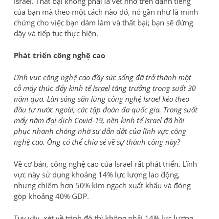
Israel. Thất bại không phải là vết nhơ trên danh tiếng
của bạn mà theo một cách nào đó, nó gần như là minh
chứng cho việc bạn dám làm và thất bại; bạn sẽ đứng
dậy và tiếp tục thực hiện.
Phát triển công nghệ cao
Lĩnh vực công nghệ cao đầy sức sống đã trở thành một
cỗ máy thúc đẩy kinh tế Israel tăng trưởng trong suốt 30
năm qua. Làn sóng săn lùng công nghệ Israel kéo theo
đầu tư nước ngoài, các tập đoàn đa quốc gia. Trong suốt
mấy năm đại dịch Covid-19, nền kinh tế Israel đã hồi
phục nhanh chóng nhờ sự dẫn dắt của lĩnh vực công
nghệ cao. Ông có thể chia sẻ về sự thành công này?
Về cơ bản, công nghệ cao của Israel rất phát triển. Lĩnh
vực này sử dụng khoảng 14% lực lượng lao động,
nhưng chiếm hơn 50% kim ngạch xuất khẩu và đóng
góp khoảng 40% GDP.
Tuy vậy, xét về trình độ thì không phải 14% lực lượng