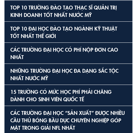
TOP 10 TRƯỜNG ĐÀO TẠO THẠC SĨ QUẢN TRỊ
KINH DOANH TỐT NHẤT NƯỚC MỸ
TOP 10 ĐẠI HỌC ĐÀO TẠO NGÀNH KỸ THUẬT
TỐT NHẤT THẾ GIỚI
CÁC TRƯỜNG ĐẠI HỌC CÓ PHÍ NỘP ĐƠN CAO
NHẤT
NHỮNG TRƯỜNG ĐẠI HỌC ĐA DẠNG SẮC TỘC
NHẤT NƯỚC MỸ
15 TRƯỜNG CÓ MỨC HỌC PHÍ PHẢI CHĂNG
DÀNH CHO SINH VIÊN QUỐC TẾ
CÁC TRƯỜNG ĐẠI HỌC “SẢN XUẤT” ĐƯỢC NHIỀU
CẦU THỦ BÓNG BẦU DỤC CHUYÊN NGHIỆP GÓP
MẶT TRONG GIẢI NFL NHẤT