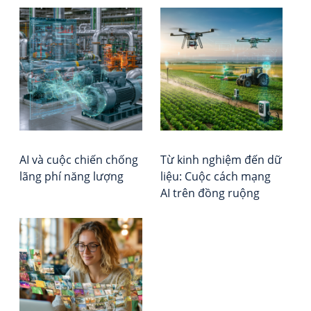
Đi
AI
Tổ
có
chứ
h
thể
Đá
bà
có
giá
ý
–
vi
thứ
Xếp
hay
hạ
khô
Vie
Rep
AI và cuộc chiến chống
Từ kinh nghiệm đến dữ
lãng phí năng lượng
liệu: Cuộc cách mạng
AI trên đồng ruộng