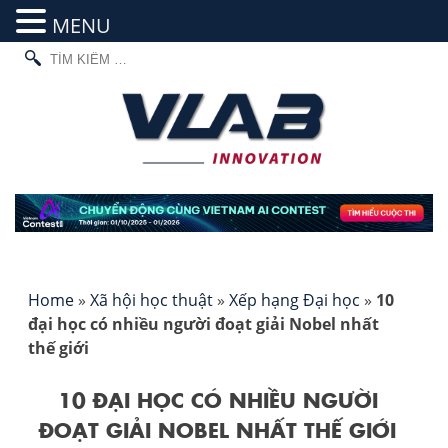
MENU
TÌM
Skip
KIẾM
to
CHO:
content
Home
»
Xã hội học thuật
»
Xếp hạng Đại học
»
10
đại học có nhiều người đoạt giải Nobel nhất
thế giới
10 ĐẠI HỌC CÓ NHIỀU NGƯỜI
ĐOẠT GIẢI NOBEL NHẤT THẾ GIỚI