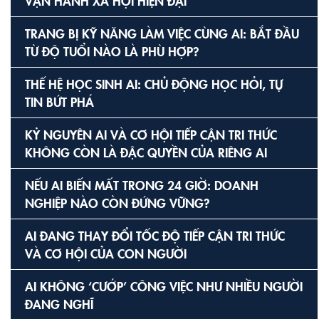
VẬN HÀNH XÃ HỘI HIỆN ĐẠI
TRANG BỊ KỸ NĂNG LÀM VIỆC CÙNG AI: BẮT ĐẦU
TỪ ĐỘ TUỔI NÀO LÀ PHÙ HỢP?
THẾ HỆ HỌC SINH AI: CHỦ ĐỘNG HỌC HỎI, TỰ
TIN BỨT PHÁ
KỶ NGUYÊN AI VÀ CƠ HỘI TIẾP CẬN TRI THỨC
KHÔNG CÒN LÀ ĐẶC QUYỀN CỦA RIÊNG AI
NẾU AI BIẾN MẤT TRONG 24 GIỜ: DOANH
NGHIỆP NÀO CÒN ĐỨNG VỮNG?
AI ĐANG THAY ĐỔI TỐC ĐỘ TIẾP CẬN TRI THỨC
VÀ CƠ HỘI CỦA CON NGƯỜI
AI KHÔNG ‘CƯỚP’ CÔNG VIỆC NHƯ NHIỀU NGƯỜI
ĐANG NGHĨ