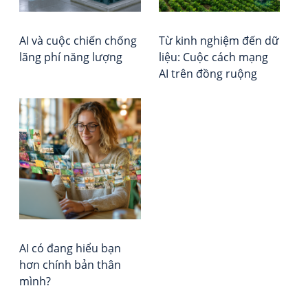
Chỉ
Vie
Huy
Rep
AI và cuộc chiến chống
Từ kinh nghiệm đến dữ
–
lãng phí năng lượng
liệu: Cuộc cách mạng
Cu
AI trên đồng ruộng
Kh
Ho
Ké
về
Qu
Lực
tro
Kỷ
Ng
AI
AI có đang hiểu bạn
hơn chính bản thân
mình?