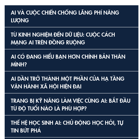
AI VÀ CUỘC CHIẾN CHỐNG LÃNG PHÍ NĂNG
LƯỢNG
TỪ KINH NGHIỆM ĐẾN DỮ LIỆU: CUỘC CÁCH
MẠNG AI TRÊN ĐỒNG RUỘNG
AI CÓ ĐANG HIỂU BẠN HƠN CHÍNH BẢN THÂN
MÌNH?
AI DẦN TRỞ THÀNH MỘT PHẦN CỦA HẠ TẦNG
VẬN HÀNH XÃ HỘI HIỆN ĐẠI
TRANG BỊ KỸ NĂNG LÀM VIỆC CÙNG AI: BẮT ĐẦU
TỪ ĐỘ TUỔI NÀO LÀ PHÙ HỢP?
THẾ HỆ HỌC SINH AI: CHỦ ĐỘNG HỌC HỎI, TỰ
TIN BỨT PHÁ