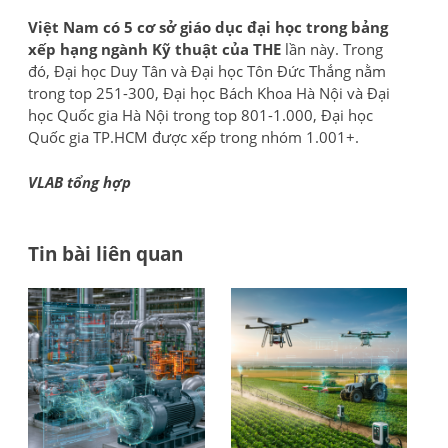
Việt Nam có 5 cơ sở giáo dục đại học trong bảng
xếp hạng ngành Kỹ thuật của THE
lần này. Trong
đó, Đại học Duy Tân và Đại học Tôn Đức Thắng nằm
trong top 251-300, Đại học Bách Khoa Hà Nội và Đại
học Quốc gia Hà Nội trong top 801-1.000, Đại học
Quốc gia TP.HCM được xếp trong nhóm 1.001+.
VLAB tổng hợp
Tin bài liên quan
Đi
Bea
Tổ
Pap
chứ
h
số
Đá
bà
5:
giá
Ai
–
vi
đư
Xếp
Qu
hạ