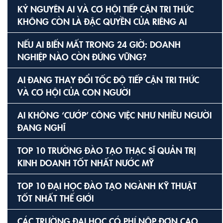
KỶ NGUYÊN AI VÀ CƠ HỘI TIẾP CẬN TRI THỨC
KHÔNG CÒN LÀ ĐẶC QUYỀN CỦA RIÊNG AI
NẾU AI BIẾN MẤT TRONG 24 GIỜ: DOANH
NGHIỆP NÀO CÒN ĐỨNG VỮNG?
AI ĐANG THAY ĐỔI TỐC ĐỘ TIẾP CẬN TRI THỨC
VÀ CƠ HỘI CỦA CON NGƯỜI
AI KHÔNG ‘CƯỚP’ CÔNG VIỆC NHƯ NHIỀU NGƯỜI
ĐANG NGHĨ
TOP 10 TRƯỜNG ĐÀO TẠO THẠC SĨ QUẢN TRỊ
KINH DOANH TỐT NHẤT NƯỚC MỸ
TOP 10 ĐẠI HỌC ĐÀO TẠO NGÀNH KỸ THUẬT
TỐT NHẤT THẾ GIỚI
CÁC TRƯỜNG ĐẠI HỌC CÓ PHÍ NỘP ĐƠN CAO