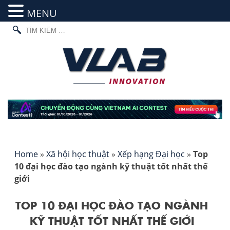
MENU
TÌM
Skip
KIẾM
to
CHO:
content
Home
»
Xã hội học thuật
»
Xếp hạng Đại học
»
Top
10 đại học đào tạo ngành kỹ thuật tốt nhất thế
giới
TOP 10 ĐẠI HỌC ĐÀO TẠO NGÀNH
KỸ THUẬT TỐT NHẤT THẾ GIỚI