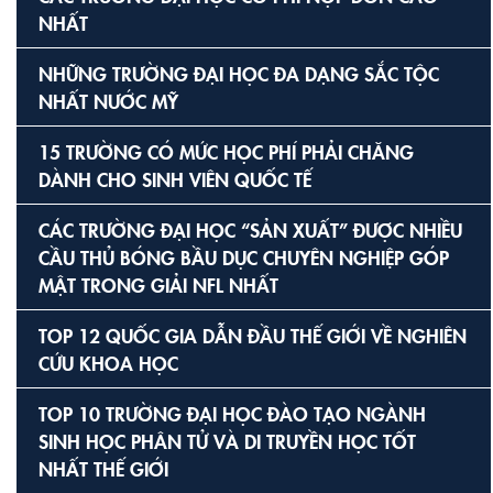
NHẤT
NHỮNG TRƯỜNG ĐẠI HỌC ĐA DẠNG SẮC TỘC
NHẤT NƯỚC MỸ
15 TRƯỜNG CÓ MỨC HỌC PHÍ PHẢI CHĂNG
DÀNH CHO SINH VIÊN QUỐC TẾ
CÁC TRƯỜNG ĐẠI HỌC “SẢN XUẤT” ĐƯỢC NHIỀU
CẦU THỦ BÓNG BẦU DỤC CHUYÊN NGHIỆP GÓP
MẶT TRONG GIẢI NFL NHẤT
TOP 12 QUỐC GIA DẪN ĐẦU THẾ GIỚI VỀ NGHIÊN
CỨU KHOA HỌC
TOP 10 TRƯỜNG ĐẠI HỌC ĐÀO TẠO NGÀNH
SINH HỌC PHÂN TỬ VÀ DI TRUYỀN HỌC TỐT
NHẤT THẾ GIỚI