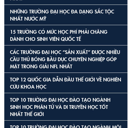
NHỮNG TRƯỜNG ĐẠI HỌC ĐA DẠNG SẮC TỘC
NHẤT NƯỚC MỸ
15 TRƯỜNG CÓ MỨC HỌC PHÍ PHẢI CHĂNG
DÀNH CHO SINH VIÊN QUỐC TẾ
CÁC TRƯỜNG ĐẠI HỌC “SẢN XUẤT” ĐƯỢC NHIỀU
CẦU THỦ BÓNG BẦU DỤC CHUYÊN NGHIỆP GÓP
MẶT TRONG GIẢI NFL NHẤT
TOP 12 QUỐC GIA DẪN ĐẦU THẾ GIỚI VỀ NGHIÊN
CỨU KHOA HỌC
TOP 10 TRƯỜNG ĐẠI HỌC ĐÀO TẠO NGÀNH
SINH HỌC PHÂN TỬ VÀ DI TRUYỀN HỌC TỐT
NHẤT THẾ GIỚI
TOP 10 TRƯỜNG ĐẠI HỌC ĐÀO TẠO NGÀNH MÔI