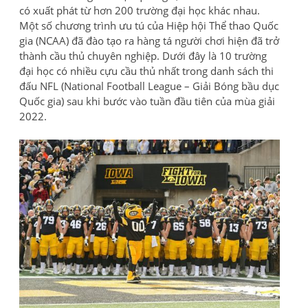
có xuất phát từ hơn 200 trường đại học khác nhau.
Một số chương trình ưu tú của Hiệp hội Thể thao Quốc
gia (NCAA) đã đào tạo ra hàng tá người chơi hiện đã trở
thành cầu thủ chuyên nghiệp. Dưới đây là 10 trường
đại học có nhiều cựu cầu thủ nhất trong danh sách thi
đấu NFL (National Football League – Giải Bóng bầu dục
Quốc gia) sau khi bước vào tuần đầu tiên của mùa giải
2022.