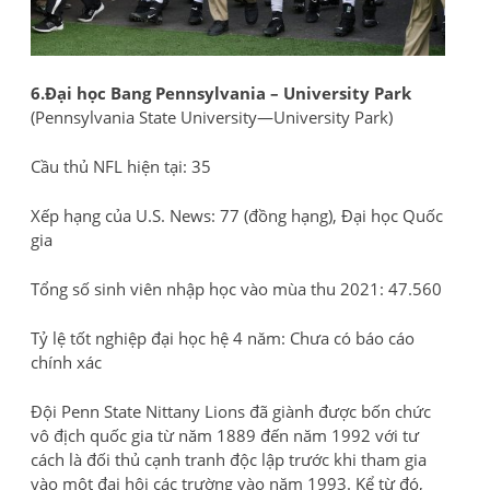
6.Đại học Bang Pennsylvania – University Park
(Pennsylvania State University—University Park)
Cầu thủ NFL hiện tại: 35
Xếp hạng của U.S. News: 77 (đồng hạng), Đại học Quốc
gia
Tổng số sinh viên nhập học vào mùa thu 2021: 47.560
Tỷ lệ tốt nghiệp đại học hệ 4 năm: Chưa có báo cáo
chính xác
Đội Penn State Nittany Lions đã giành được bốn chức
vô địch quốc gia từ năm 1889 đến năm 1992 với tư
cách là đối thủ cạnh tranh độc lập trước khi tham gia
vào một đại hội các trường vào năm 1993. Kể từ đó,