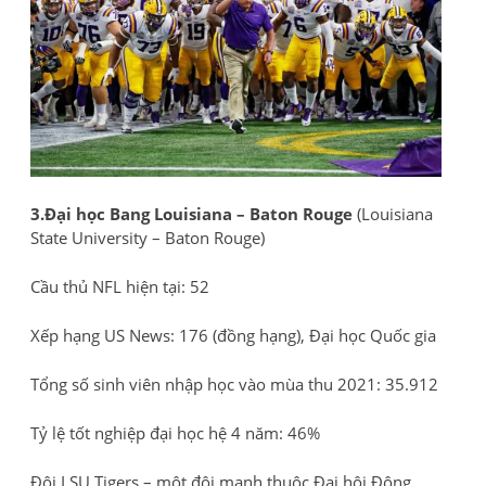
3.Đại học Bang Louisiana – Baton Rouge
(Louisiana
State University – Baton Rouge)
Cầu thủ NFL hiện tại: 52
Xếp hạng US News: 176 (đồng hạng), Đại học Quốc gia
Tổng số sinh viên nhập học vào mùa thu 2021: 35.912
Tỷ lệ tốt nghiệp đại học hệ 4 năm: 46%
Đội LSU Tigers – một đội mạnh thuộc Đại hội Đông