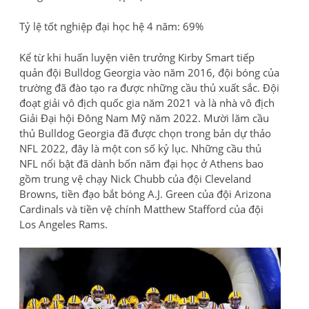
Tỷ lệ tốt nghiệp đại học hệ 4 năm: 69%
Kể từ khi huấn luyện viên trưởng Kirby Smart tiếp
quản đội Bulldog Georgia vào năm 2016, đội bóng của
trường đã đào tạo ra được những cầu thủ xuất sắc. Đội
đoạt giải vô địch quốc gia năm 2021 và là nhà vô địch
Giải Đại hội Đông Nam Mỹ năm 2022. Mười lăm cầu
thủ Bulldog Georgia đã được chọn trong bản dự thảo
NFL 2022, đây là một con số kỷ lục. Những cầu thủ
NFL nổi bật đã dành bốn năm đại học ở Athens bao
gồm trung vệ chạy Nick Chubb của đội Cleveland
Browns, tiền đạo bắt bóng A.J. Green của đội Arizona
Cardinals và tiền vệ chính Matthew Stafford của đội
Los Angeles Rams.