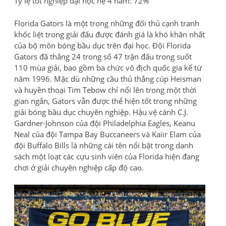
Tỷ lệ tốt nghiệp đại học hệ 4 năm: 72%
Florida Gators là một trong những đối thủ cạnh tranh
khốc liệt trong giải đấu được đánh giá là khó khăn nhất
của bộ môn bóng bầu dục trên đại học. Đội Florida
Gators đã thắng 24 trong số 47 trận đấu trong suốt
110 mùa giải, bao gồm ba chức vô địch quốc gia kể từ
năm 1996. Mặc dù những cầu thủ thắng cúp Heisman
và huyền thoại Tim Tebow chỉ nổi lên trong một thời
gian ngắn, Gators vẫn được thể hiện tốt trong những
giải bóng bầu dục chuyên nghiệp. Hậu vệ cánh C.J.
Gardner-Johnson của đội Philadelphia Eagles, Keanu
Neal của đội Tampa Bay Buccaneers và Kaiir Elam của
đội Buffalo Bills là những cái tên nổi bật trong danh
sách một loạt các cựu sinh viên của Florida hiện đang
chơi ở giải chuyên nghiệp cấp độ cao.