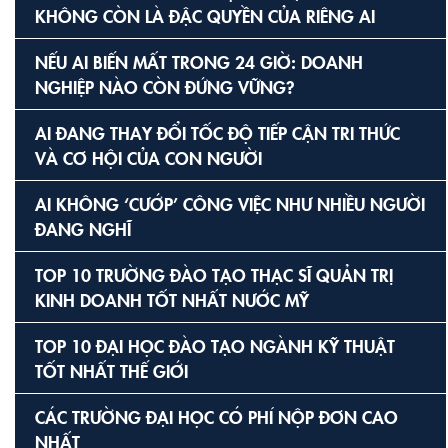
KHÔNG CÒN LÀ ĐẶC QUYỀN CỦA RIÊNG AI
NẾU AI BIẾN MẤT TRONG 24 GIỜ: DOANH
NGHIỆP NÀO CÒN ĐỨNG VỮNG?
AI ĐANG THAY ĐỔI TỐC ĐỘ TIẾP CẬN TRI THỨC
VÀ CƠ HỘI CỦA CON NGƯỜI
AI KHÔNG ‘CƯỚP’ CÔNG VIỆC NHƯ NHIỀU NGƯỜI
ĐANG NGHĨ
TOP 10 TRƯỜNG ĐÀO TẠO THẠC SĨ QUẢN TRỊ
KINH DOANH TỐT NHẤT NƯỚC MỸ
TOP 10 ĐẠI HỌC ĐÀO TẠO NGÀNH KỸ THUẬT
TỐT NHẤT THẾ GIỚI
CÁC TRƯỜNG ĐẠI HỌC CÓ PHÍ NỘP ĐƠN CAO
NHẤT