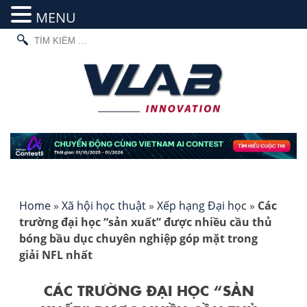
MENU
TÌM
Skip
KIẾM
to
CHO:
content
Home
»
Xã hội học thuật
»
Xếp hạng Đại học
»
Các
trường đại học “sản xuất” được nhiều cầu thủ
bóng bầu dục chuyên nghiệp góp mặt trong
giải NFL nhất
CÁC TRƯỜNG ĐẠI HỌC “SẢN