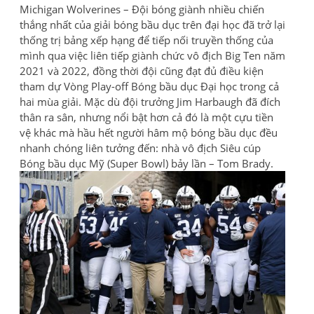
Michigan Wolverines – Đội bóng giành nhiều chiến
thắng nhất của giải bóng bầu dục trên đại học đã trở lại
thống trị bảng xếp hạng để tiếp nối truyền thống của
mình qua việc liên tiếp giành chức vô địch Big Ten năm
2021 và 2022, đồng thời đội cũng đạt đủ điều kiện
tham dự Vòng Play-off Bóng bầu dục Đại học trong cả
hai mùa giải. Mặc dù đội trưởng Jim Harbaugh đã đích
thân ra sân, nhưng nổi bật hơn cả đó là một cựu tiền
vệ khác mà hầu hết người hâm mộ bóng bầu dục đều
nhanh chóng liên tưởng đến: nhà vô địch Siêu cúp
Bóng bầu dục Mỹ (Super Bowl) bảy lần – Tom Brady.