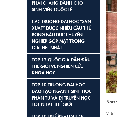
PHẢI CHĂNG DÀNH CHO
SINH VIÊN QUỐC TẾ
CÁC TRƯỜNG ĐẠI HỌC “SẢN
XUẤT” ĐƯỢC NHIỀU CẦU THỦ
BÓNG BẦU DỤC CHUYÊN
NGHIỆP GÓP MẶT TRONG
GIẢI NFL NHẤT
TOP 12 QUỐC GIA DẪN ĐẦU
THẾ GIỚI VỀ NGHIÊN CỨU
KHOA HỌC
TOP 10 TRƯỜNG ĐẠI HỌC
ĐÀO TẠO NGÀNH SINH HỌC
PHÂN TỬ VÀ DI TRUYỀN HỌC
North
TỐT NHẤT THẾ GIỚI
Vị tr
TOP 10 TRƯỜNG ĐẠI HỌC