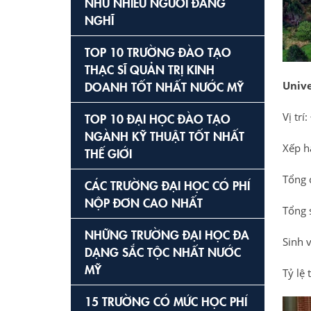
NHƯ NHIỀU NGƯỜI ĐANG
NGHĨ
TOP 10 TRƯỜNG ĐÀO TẠO
THẠC SĨ QUẢN TRỊ KINH
DOANH TỐT NHẤT NƯỚC MỸ
Unive
Vị trí
TOP 10 ĐẠI HỌC ĐÀO TẠO
NGÀNH KỸ THUẬT TỐT NHẤT
Xếp h
THẾ GIỚI
Tổng 
CÁC TRƯỜNG ĐẠI HỌC CÓ PHÍ
NỘP ĐƠN CAO NHẤT
Tổng 
NHỮNG TRƯỜNG ĐẠI HỌC ĐA
Sinh 
DẠNG SẮC TỘC NHẤT NƯỚC
MỸ
Tỷ lệ
15 TRƯỜNG CÓ MỨC HỌC PHÍ