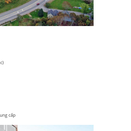
c)
cung cấp