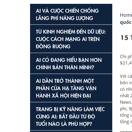
AI VÀ CUỘC CHIẾN CHỐNG
Hom
LÃNG PHÍ NĂNG LƯỢNG
quốc
TỪ KINH NGHIỆM ĐẾN DỮ LIỆU:
15 
CUỘC CÁCH MẠNG AI TRÊN
ĐỒNG RUỘNG
Chi p
AI CÓ ĐANG HIỂU BẠN HƠN
$21,4
CHÍNH BẢN THÂN MÌNH?
Với cá
AI DẦN TRỞ THÀNH MỘT
bốn n
PHẦN CỦA HẠ TẦNG VẬN
có nh
HÀNH XÃ HỘI HIỆN ĐẠI
nhất 
News.
TRANG BỊ KỸ NĂNG LÀM VIỆC
phí, l
tổng 
CÙNG AI: BẮT ĐẦU TỪ ĐỘ
tổng c
TUỔI NÀO LÀ PHÙ HỢP?