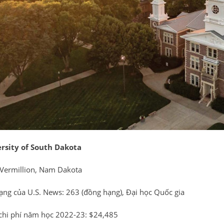
rsity of South Dakota
: Vermillion, Nam Dakota
ạng của U.S. News: 263 (đồng hạng), Đại học Quốc gia
chi phí năm học 2022-23: $24,485